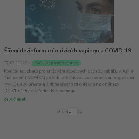
Šíření dezinformací o rizicích vapingu a COVID-19
03
.
03
.
2021
FAQ - Nejčastější dotazy
Koalice advokátů pro snižování škodlivých dopadů tabáku v Asii a
Tichomoří (CAPHRA) požádala Světovou zdravotnickou organizaci
(WHO), aby přestala šířit nepřesnosti ohledně rizik nákazy
(COVID-19) prostřednictvím vapingu.
celý článek
strana
z 1