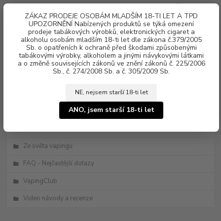
0
ks
ZÁKAZ PRODEJE OSOBÁM MLADŠÍM 18-TI LET A TPD
za
0 Kč
UPOZORNĚNÍ Nabízených produktů se týká omezení
prodeje tabákových výrobků, elektronických cigaret a
alkoholu osobám mladším 18-ti let dle zákona č.379/2005
Menu
Sb. o opatřeních k ochraně před škodami způsobenými
tabákovými výrobky, alkoholem a jinými návykovými látkami
a o změně souvisejících zákonů ve znění zákonů č. 225/2006
Sb., č. 274/2008 Sb. a č. 305/2009 Sb.
NE, nejsem starší 18-ti let
ANO, jsem starší 18-ti let
Kategorie blogu
Novinky
Ze světa vapingu
FAQ - Nejčastější dotazy
VapingClub
Video návody a recenze