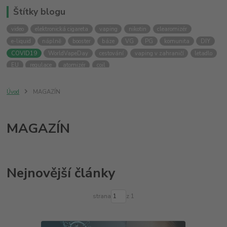
Štítky blogu
video
elektronická cigareta
vaping
nikotin
clearomizér
e-liquid
náplně
booster
báze
VG
PG
komunita
DIY
COVID19
WorldVapeDay
cestování
vaping v zahraničí
letadlo
EU
regulace
atomizér
coil
Úvod
MAGAZÍN
MAGAZÍN
Nejnovější články
strana
z 1