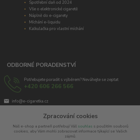
Spotřební daň od 2024
Vše o elektronické cigaretě
Náplně do e-cigarety
Míchání e-liquidu
Kalkulačka pro vlastní míchání
ODBORNÉ PORADENSTVÍ
Potřebujete poradit s výběrem? Neváhejte se zeptat
+420 606 266 566
info@e-cigaretka.cz
Zpracování cookies
Náš e-shop a partneři potřebují Váš
souhlas
s použitím souborů
cookies, aby Vám mohli zobrazovat informace týkající se Vašich
zájmů.