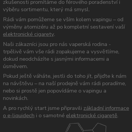
zkušenosti promítáme do férového poradenství i
výběru sortimentu, který má smysl.
Rádi vám pomůžeme se vším kolem vapingu – od
výměny atomizéru až po kompletní sestavení vaší
elektronické cigarety
.
Naši zákazníci jsou pro nás vaperská rodina -
trpělivě vám vše rádi zopakujeme a vysvětlíme,
dokud neodcházíte s jasnými informacemi a
úsměvem.
Pokud ještě váháte, jestli do toho jít, přijďte k nám
na návštěvu – na naší prodejně vám rádi poradíme,
nebo si prostě jen popovídáme o vapingu a
novinkách.
A pro rychlý start jsme připravili
základní informace
o e-liquidech
i o samotné
elektronické cigaretě
.