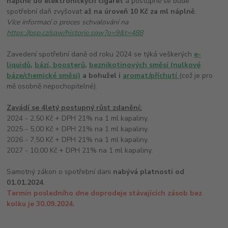
náplně do elektronických cigaret
a postupně se bude
spotřební daň zvyšovat
až na úroveň 10 Kč za ml náplně
.
Více informací o proces schvalování na
https://psp.cz/sqw/historie.sqw?o=9&t=488
Zavedení spotřební daně od roku 2024 se týká veškerých
e-
liquidů
,
bází, boosterů
,
beznikotinových směsí (nulkové
báze/chemické směsi)
a bohužel i
aromat/příchutí
(což je pro
mě osobně nepochopitelné).
Zavádí se 4letý postupný růst zdanění:
2024 - 2,50 Kč + DPH 21% na 1 ml kapaliny.
2025 - 5,00 Kč + DPH 21% na 1 ml kapaliny.
2026 - 7,50 Kč + DPH 21% na 1 ml kapaliny.
2027 - 10,00 Kč + DPH 21% na 1 ml kapaliny.
Samotný zákon o spotřební dani
nabývá platnosti od
01.01.2024
.
Termín posledního dne doprodeje stávajících zásob bez
kolku je 30.09.2024.