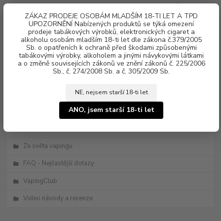
0
ks
ZÁKAZ PRODEJE OSOBÁM MLADŠÍM 18-TI LET A TPD
za
0 Kč
UPOZORNĚNÍ Nabízených produktů se týká omezení
prodeje tabákových výrobků, elektronických cigaret a
alkoholu osobám mladším 18-ti let dle zákona č.379/2005
Menu
Sb. o opatřeních k ochraně před škodami způsobenými
tabákovými výrobky, alkoholem a jinými návykovými látkami
a o změně souvisejících zákonů ve znění zákonů č. 225/2006
Sb., č. 274/2008 Sb. a č. 305/2009 Sb.
NE, nejsem starší 18-ti let
ANO, jsem starší 18-ti let
Kategorie blogu
Novinky
Ze světa vapingu
FAQ - Nejčastější dotazy
VapingClub
Video návody a recenze