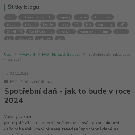
Štítky blogu
video
elektronická cigareta
vaping
nikotin
clearomizér
e-liquid
náplně
booster
báze
VG
PG
komunita
DIY
COVID19
WorldVapeDay
cestování
vaping v zahraničí
letadlo
EU
regulace
atomizér
coil
Úvod
MAGAZÍN
FAQ - Nejčastější dotazy
Spotřební daň - jak to bude
v roce 2024
02
.
11
.
2023
FAQ - Nejčastější dotazy
Spotřební daň - jak to bude v roce
2024
Vážený zákazníci,
jak už jistě víte, Poslanecká sněmovna schválila konsolidační
daňový balíček, který
přinese zavedení spotřební daně na