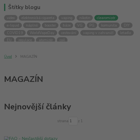
Štítky blogu
video
elektronická cigareta
vaping
nikotin
clearomizér
e-liquid
náplně
booster
báze
VG
PG
komunita
DIY
COVID19
WorldVapeDay
cestování
vaping v zahraničí
letadlo
EU
regulace
atomizér
coil
Úvod
MAGAZÍN
MAGAZÍN
Nejnovější články
strana
z 1