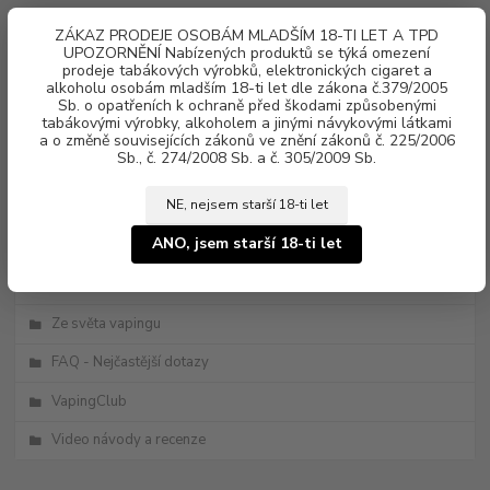
0
ks
ZÁKAZ PRODEJE OSOBÁM MLADŠÍM 18-TI LET A TPD
za
0 Kč
UPOZORNĚNÍ Nabízených produktů se týká omezení
prodeje tabákových výrobků, elektronických cigaret a
alkoholu osobám mladším 18-ti let dle zákona č.379/2005
Menu
Sb. o opatřeních k ochraně před škodami způsobenými
tabákovými výrobky, alkoholem a jinými návykovými látkami
a o změně souvisejících zákonů ve znění zákonů č. 225/2006
Sb., č. 274/2008 Sb. a č. 305/2009 Sb.
NE, nejsem starší 18-ti let
ANO, jsem starší 18-ti let
Kategorie blogu
Novinky
Ze světa vapingu
FAQ - Nejčastější dotazy
VapingClub
Video návody a recenze