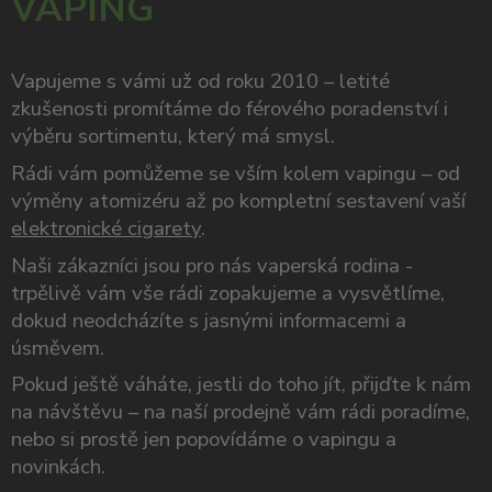
VAPING
Vapujeme s vámi už od roku 2010 – letité
zkušenosti promítáme do férového poradenství i
výběru sortimentu, který má smysl.
Rádi vám pomůžeme se vším kolem vapingu – od
výměny atomizéru až po kompletní sestavení vaší
elektronické cigarety
.
Naši zákazníci jsou pro nás vaperská rodina -
trpělivě vám vše rádi zopakujeme a vysvětlíme,
dokud neodcházíte s jasnými informacemi a
úsměvem.
Pokud ještě váháte, jestli do toho jít, přijďte k nám
na návštěvu – na naší prodejně vám rádi poradíme,
nebo si prostě jen popovídáme o vapingu a
novinkách.