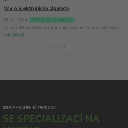
Vše o elektronické cigaretě
19
.
11
.
2014
FAQ - Nejčastější dotazy
Co je to elektronická cigareta a jak funguje? Na co si dát pozor?
celý článek
strana
z 1
ESHOP A KAMENNÁ PRODEJNA
SE SPECIALIZACÍ NA