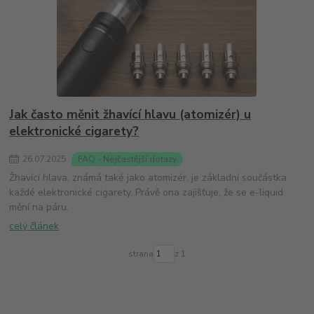
Jak často měnit žhavící hlavu (atomizér) u
elektronické cigarety?
26
.
07
.
2025
FAQ - Nejčastější dotazy
Žhavící hlava, známá také jako atomizér, je základní součástka
každé elektronické cigarety. Právě ona zajišťuje, že se e-liquid
mění na páru.
celý článek
strana
z 1