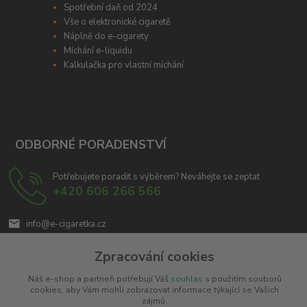
Spotřební daň od 2024
Vše o elektronické cigaretě
Náplně do e-cigarety
Míchání e-liquidu
Kalkulačka pro vlastní míchání
ODBORNÉ PORADENSTVÍ
Potřebujete poradit s výběrem? Neváhejte se zeptat
+420 606 266 566
info@e-cigaretka.cz
Zpracování cookies
Náš e-shop a partneři potřebují Váš
souhlas
s použitím souborů
cookies, aby Vám mohli zobrazovat informace týkající se Vašich
zájmů.