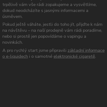
trpělivě vám vše rádi zopakujeme a vysvětlíme,
dokud neodcházíte s jasnými informacemi a
úsměvem.
Pokud ještě váháte, jestli do toho jít, přijďte k nám
na návštěvu – na naší prodejně vám rádi poradíme,
nebo si prostě jen popovídáme o vapingu a
novinkách.
A pro rychlý start jsme připravili
základní informace
o e-liquidech
i o samotné
elektronické cigaretě
.