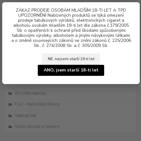
0
ks
ZÁKAZ PRODEJE OSOBÁM MLADŠÍM 18-TI LET A TPD
za
0 Kč
UPOZORNĚNÍ Nabízených produktů se týká omezení
prodeje tabákových výrobků, elektronických cigaret a
alkoholu osobám mladším 18-ti let dle zákona č.379/2005
Menu
Sb. o opatřeních k ochraně před škodami způsobenými
tabákovými výrobky, alkoholem a jinými návykovými látkami
a o změně souvisejících zákonů ve znění zákonů č. 225/2006
Sb., č. 274/2008 Sb. a č. 305/2009 Sb.
NE, nejsem starší 18-ti let
ANO, jsem starší 18-ti let
Kategorie blogu
Novinky
Ze světa vapingu
FAQ - Nejčastější dotazy
VapingClub
Video návody a recenze