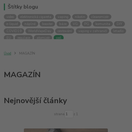
Štítky blogu
video
elektronická cigareta
vaping
nikotin
clearomizér
e-liquid
náplně
booster
báze
VG
PG
komunita
DIY
COVID19
WorldVapeDay
cestování
vaping v zahraničí
letadlo
EU
regulace
atomizér
coil
Úvod
MAGAZÍN
MAGAZÍN
Nejnovější články
strana
z 1