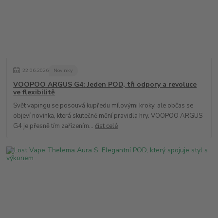
22
.
06
.
2026
Novinky
VOOPOO ARGUS G4: Jeden POD, tři odpory a revoluce
ve flexibilitě
Svět vapingu se posouvá kupředu mílovými kroky, ale občas se
objeví novinka, která skutečně mění pravidla hry. VOOPOO ARGUS
G4 je přesně tím zařízením...
číst celé