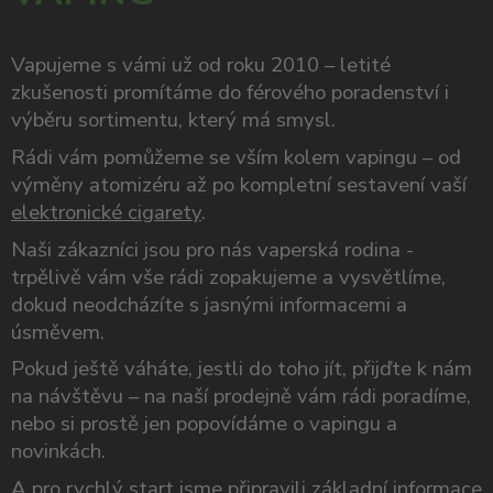
Vapujeme s vámi už od roku 2010 – letité
zkušenosti promítáme do férového poradenství i
výběru sortimentu, který má smysl.
Rádi vám pomůžeme se vším kolem vapingu – od
výměny atomizéru až po kompletní sestavení vaší
elektronické cigarety
.
Naši zákazníci jsou pro nás vaperská rodina -
trpělivě vám vše rádi zopakujeme a vysvětlíme,
dokud neodcházíte s jasnými informacemi a
úsměvem.
Pokud ještě váháte, jestli do toho jít, přijďte k nám
na návštěvu – na naší prodejně vám rádi poradíme,
nebo si prostě jen popovídáme o vapingu a
novinkách.
A pro rychlý start jsme připravili
základní informace