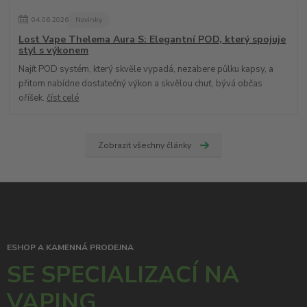
04
.
06
.
2026
Novinky
Lost Vape Thelema Aura S: Elegantní POD, který spojuje
styl s výkonem
Najít POD systém, který skvěle vypadá, nezabere půlku kapsy, a
přitom nabídne dostatečný výkon a skvělou chuť, bývá občas
oříšek.
číst celé
Zobrazit všechny články
ESHOP A KAMENNÁ PRODEJNA
SE SPECIALIZACÍ NA
VAPING