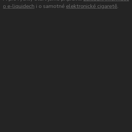
o e-liquidech
i o samotné
elektronické cigaretě
.