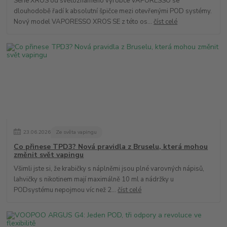
Série XROS od světoznámého výrobce VAPORESSO se
dlouhodobě řadí k absolutní špičce mezi otevřenými POD systémy.
Nový model VAPORESSO XROS SE z této os...
číst celé
23
.
06
.
2026
Ze světa vapingu
Co přinese TPD3? Nová pravidla z Bruselu, která mohou
změnit svět vapingu
Všimli jste si, že krabičky s náplněmi jsou plné varovných nápisů,
lahvičky s nikotinem mají maximálně 10 ml a nádržky u
PODsystému nepojmou víc než 2...
číst celé