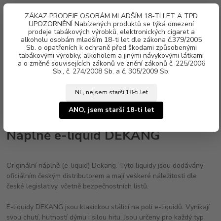
0
ks
ZÁKAZ PRODEJE OSOBÁM MLADŠÍM 18-TI LET A TPD
za
0 Kč
UPOZORNĚNÍ Nabízených produktů se týká omezení
prodeje tabákových výrobků, elektronických cigaret a
alkoholu osobám mladším 18-ti let dle zákona č.379/2005
Menu
Sb. o opatřeních k ochraně před škodami způsobenými
tabákovými výrobky, alkoholem a jinými návykovými látkami
a o změně souvisejících zákonů ve znění zákonů č. 225/2006
Sb., č. 274/2008 Sb. a č. 305/2009 Sb.
NE, nejsem starší 18-ti let
Úvod
Náplně e-liquid
E-liquid DEKANG
ANO, jsem starší 18-ti let
Náplně e-liquid DEKANG
Originální náplně (e-liquid) Dekang. Tyto liquidy jsou dodávány
oficiálním českým distributorem a mají veškeré náležitosti dle
české legislativy, včetně bezpečnostních listů.
E-liquidy DEKANG jsou klasickou stálicí na poli e-liquidů. Vynikají
svou chutí, hutností dýmu i silou hitu. Jsou určeny pro každý typ