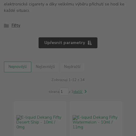
elektronické cigarety a díky velkému výběru příchutí se hodí ke
každé situaci.
Fifty
Upřesnit parametry
Nejnovější
Nejlevnější
Nejdražší
Zobrazuji 1-12 z 34
strana
z 3
další