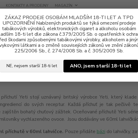
KONTAKTY A PRODEJNY
MAGAZÍN
ZÁKAZ PRODEJE OSOBÁM MLADŠÍM 18-TI LET A TPD
UPOZORNĚNÍ Nabízených produktů se týká omezení prodeje
tabákových výrobků, elektronických cigaret a alkoholu osobám
adším 18-ti let dle zákona č.379/2005 Sb. o opatřeních k ochr
řed škodami způsobenými tabákovými výrobky, alkoholem a jiný
vykovými látkami a o změně souvisejících zákonů ve znění zákonů
a, příchutě
Shake & Vape
Yeti
225/2006 Sb., č. 274/2008 Sb. a č. 305/2009 Sb.
ANO, jsem starší 18-ti let
NE, nejsem starší 18-ti let
 Yeti
příchutí Yeti stojí uznávaný britský výrobce Yeti, který klad
ngrediencí do svých receptur. Každá příchuť je tak pečlivě t
e zajištěn bohatý chuťový zážitek. Oceňované příchutě Yeti séri
milovníky vychlazeného ovoce. Jsou dodávány ve 60ml lahvičkách
l příchutě v 60ml lahvičce.
Pouze přidáte
bázi
do lahvičky, za