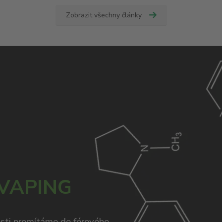
Zobrazit všechny články
 VAPING
osti promítáme do férového