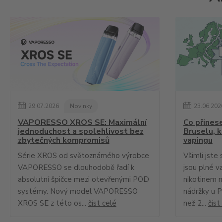
29
.
07
.
2026
Novinky
23
.
06
.
202
VAPORESSO XROS SE: Maximální
Co přines
jednoduchost a spolehlivost bez
Bruselu, 
zbytečných kompromisů
vapingu
Série XROS od světoznámého výrobce
Všimli jste 
VAPORESSO se dlouhodobě řadí k
jsou plné v
absolutní špičce mezi otevřenými POD
nikotinem 
systémy. Nový model VAPORESSO
nádržky u 
XROS SE z této os...
číst celé
než 2...
číst