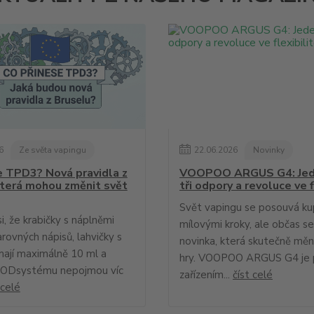
6
Ze světa vapingu
22
.
06
.
2026
Novinky
e TPD3? Nová pravidla z
VOOPOO ARGUS G4: Jed
která mohou změnit svět
tři odpory a revoluce ve f
Svět vapingu se posouvá k
si, že krabičky s náplněmi
mílovými kroky, ale občas se
arovných nápisů, lahvičky s
novinka, která skutečně mění
mají maximálně 10 ml a
hry. VOOPOO ARGUS G4 je 
PODsystému nepojmou víc
zařízením...
číst celé
 celé