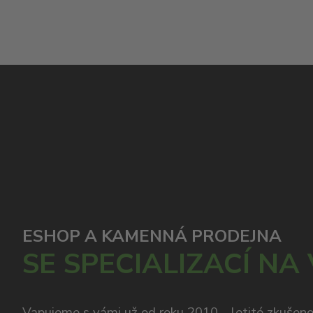
ESHOP A KAMENNÁ PRODEJNA
SE SPECIALIZACÍ NA
Vapujeme s vámi už od roku 2010 – letité zkušen