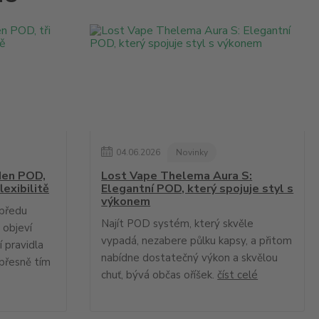
04
.
06
.
2026
Novinky
en POD,
Lost Vape Thelema Aura S:
lexibilitě
Elegantní POD, který spojuje styl s
výkonem
upředu
Najít POD systém, který skvěle
 objeví
vypadá, nezabere půlku kapsy, a přitom
 pravidla
nabídne dostatečný výkon a skvělou
přesně tím
chuť, bývá občas oříšek.
číst celé