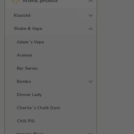
Aroma, příchutě
Klasické
Shake & Vape
Adam´s Vape
Aramax
Bar Series
Bombo
Dinner Lady
Charlie´s Chalk Dust
Chill Pill