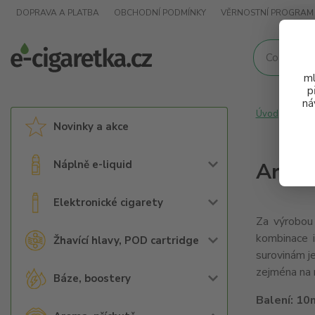
DOPRAVA A PLATBA
OBCHODNÍ PODMÍNKY
VĚRNOSTNÍ PROGRAM
ml
p
ná
Úvod
Arom
Novinky a akce
Náplně e-liquid
Aroma
Elektronické cigarety
Za výrobou 
kombinace i
Žhavící hlavy, POD cartridge
surovinám j
zejména na 
Báze, boostery
Balení:
10m