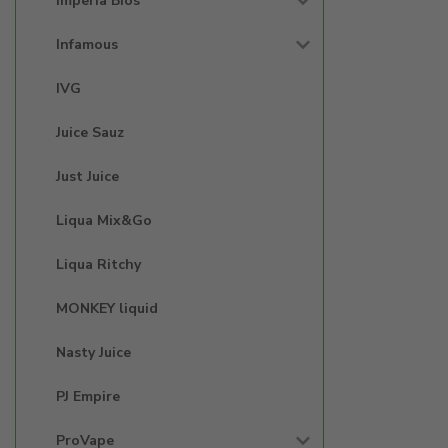
Imperia Bios'
Infamous
IVG
Juice Sauz
Just Juice
Liqua Mix&Go
Liqua Ritchy
MONKEY liquid
Nasty Juice
PJ Empire
ProVape