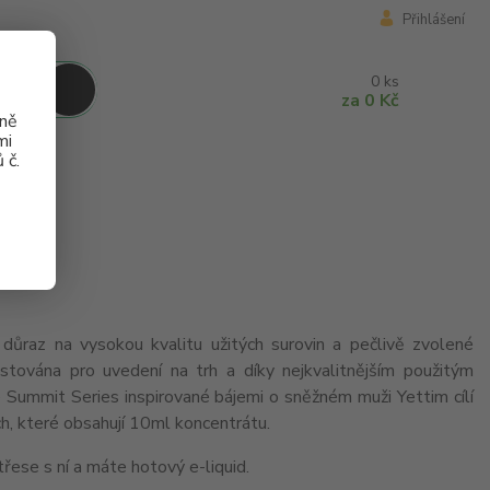
Přihlášení
0
ks
za
0 Kč
aně
mi
 č.
e důraz na vysokou kvalitu užitých surovin a pečlivě zvolené
estována pro uvedení na trh a díky nejkvalitnějším použitým
e Summit Series inspirované bájemi o sněžném muži Yettim cílí
, které obsahují 10ml koncentrátu.
třese s ní a máte hotový e-liquid.