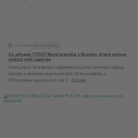
23
.
06
.
2026
Ze světa vapingu
Co přinese TPD3? Nová pravidla z Bruselu, která mohou
změnit svět vapingu
Všimli jste si, že krabičky s náplněmi jsou plné varovných nápisů,
lahvičky s nikotinem mají maximálně 10 ml a nádržky u
PODsystému nepojmou víc než 2...
číst celé