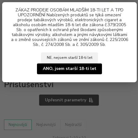
0
ks
ZÁKAZ PRODEJE OSOBÁM MLADŠÍM 18-TI LET A TPD
za
0 Kč
UPOZORNĚNÍ Nabízených produktů se týká omezení
prodeje tabákových výrobků, elektronických cigaret a
alkoholu osobám mladším 18-ti let dle zákona č.379/2005
Menu
Sb. o opatřeních k ochraně před škodami způsobenými
tabákovými výrobky, alkoholem a jinými návykovými látkami
a o změně souvisejících zákonů ve znění zákonů č. 225/2006
Sb., č. 274/2008 Sb. a č. 305/2009 Sb.
NE, nejsem starší 18-ti let
Úvod
Příslušenství
ANO, jsem starší 18-ti let
Příslušenství
Upřesnit parametry
Nejnovější
Nejlevnější
Nejdražší
Zobrazuji 1-10 z 10