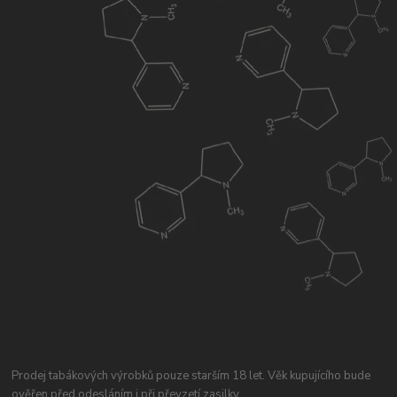
Prodej tabákových výrobků pouze starším 18 let. Věk kupujícího bude
ověřen před odesláním i při převzetí zasilky.