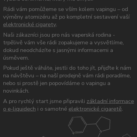
Rádi vám pomůžeme se vším kolem vapingu – od
výměny atomizéru až po kompletní sestavení vaší
elektronické cigarety
.
Naši zákazníci jsou pro nás vaperská rodina -
trpělivě vám vše rádi zopakujeme a vysvětlíme,
dokud neodcházíte s jasnými informacemi a
úsměvem.
Pokud ještě váháte, jestli do toho jít, přijďte k nám
na návštěvu – na naší prodejně vám rádi poradíme,
nebo si prostě jen popovídáme o vapingu a
novinkách.
A pro rychlý start jsme připravili
základní informace
o e-liquidech
i o samotné
elektronické cigaretě
.