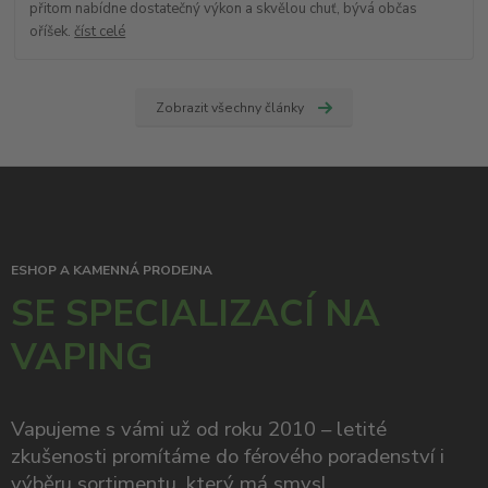
přitom nabídne dostatečný výkon a skvělou chuť, bývá občas
oříšek.
číst celé
Zobrazit všechny články
ESHOP A KAMENNÁ PRODEJNA
SE SPECIALIZACÍ NA
VAPING
Vapujeme s vámi už od roku 2010 – letité
zkušenosti promítáme do férového poradenství i
výběru sortimentu, který má smysl.