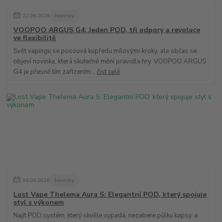
22
.
06
.
2026
Novinky
VOOPOO ARGUS G4: Jeden POD, tři odpory a revoluce
ve flexibilitě
Svět vapingu se posouvá kupředu mílovými kroky, ale občas se
objeví novinka, která skutečně mění pravidla hry. VOOPOO ARGUS
G4 je přesně tím zařízením...
číst celé
04
.
06
.
2026
Novinky
Lost Vape Thelema Aura S: Elegantní POD, který spojuje
styl s výkonem
Najít POD systém, který skvěle vypadá, nezabere půlku kapsy, a