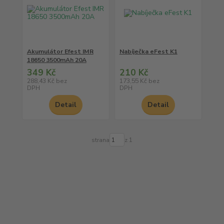
Akumulátor Efest IMR
Nabíječka eFest K1
18650 3500mAh 20A
349 Kč
210 Kč
288,43 Kč
bez
173,55 Kč
bez
DPH
DPH
Detail
Detail
strana
z 1