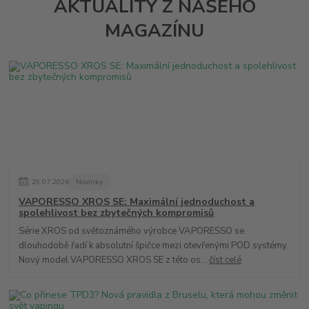
AKTUALITY Z NAŠEHO
MAGAZÍNU
29
.
07
.
2026
Novinky
VAPORESSO XROS SE: Maximální jednoduchost a
spolehlivost bez zbytečných kompromisů
Série XROS od světoznámého výrobce VAPORESSO se
dlouhodobě řadí k absolutní špičce mezi otevřenými POD systémy.
Nový model VAPORESSO XROS SE z této os...
číst celé