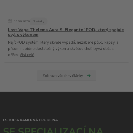
04
.
06
.
2026
Novinky
Lost Vape Thelema Aura S: Elegantní POD, který spojuje
styl s výkonem
Najít POD systém, který skvěle vypadá, nezabere půlku kapsy, a
přitom nabídne dostatečný výkon a skvělou chuť, bývá občas
oříšek.
číst celé
Zobrazit všechny články
ESHOP A KAMENNÁ PRODEJNA
SE SPECIALIZACÍ NA