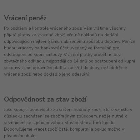
Vrácení peněz
Po obdržení a kontrole vráceného zboží Vám vrátíme všechny
přijaté platby za vracené zboží, včetně nákladů na dodání
odpovídajících nejlevnějšímu nabízenému způsobu dopravy. Peníze
budou vráceny na bankovní účet uvedený ve formuláři pro
odstoupení od kupní smlouvy. Vrácení platby proběhne bez
zbytečného odkladu, nejpozději do 14 dnů od odstoupení od kupní
smlouvy. Jsme oprávněni platbu zadržet do doby, než obdržíme
vrácené zboží nebo doklad o jeho odeslání.
Odpovědnost za stav zboží
Jako kupující odpovídáte za snížení hodnoty zboží, které vzniklo v
důsledku zacházení se zbožím jiným způsobem, než je nutné k
seznámení se s jeho povahou, vlastnostmi a funkčností.
Doporučujeme vracet zboží čisté, kompletní a pokud možno v
původním obalu.