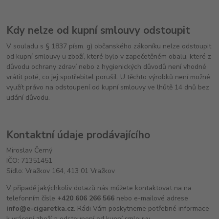
Kdy nelze od kupní smlouvy odstoupit
V souladu s § 1837 písm. g) občanského zákoníku nelze odstoupit
od kupní smlouvy u zboží, které bylo v zapečetěném obalu, které z
důvodu ochrany zdraví nebo z hygienických důvodů není vhodné
vrátit poté, co jej spotřebitel porušil. U těchto výrobků není možné
využít právo na odstoupení od kupní smlouvy ve lhůtě 14 dnů bez
udání důvodu.
Kontaktní údaje prodávajícího
Miroslav Černý
IČO: 71351451
Sídlo: Vražkov 164, 413 01 Vražkov
V případě jakýchkoliv dotazů nás můžete kontaktovat na na
telefonním čísle
+420 606 266 566
nebo e-mailové adrese
info@e-cigaretka.cz
. Rádi Vám poskytneme potřebné informace
k vrácení zboží a odstoupení od kupní smlouvy.