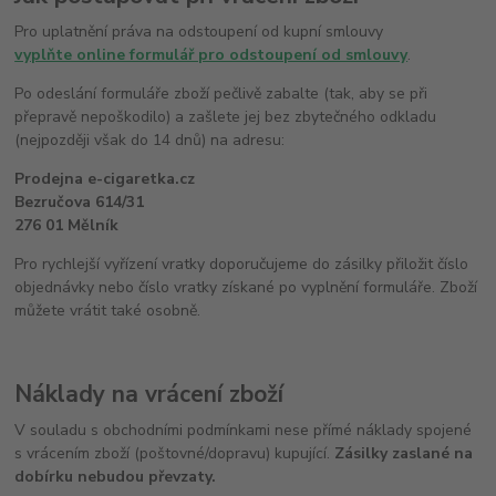
Pro uplatnění práva na odstoupení od kupní smlouvy
vyplňte online formulář pro odstoupení od smlouvy
.
Po odeslání formuláře zboží pečlivě zabalte (tak, aby se při
přepravě nepoškodilo) a zašlete jej bez zbytečného odkladu
(nejpozději však do 14 dnů) na adresu:
Prodejna e-cigaretka.cz
Bezručova 614/31
276 01 Mělník
Pro rychlejší vyřízení vratky doporučujeme do zásilky přiložit číslo
objednávky nebo číslo vratky získané po vyplnění formuláře. Zboží
můžete vrátit také osobně.
Náklady na vrácení zboží
V souladu s obchodními podmínkami nese přímé náklady spojené
s vrácením zboží (poštovné/dopravu) kupující.
Zásilky zaslané na
dobírku nebudou převzaty.