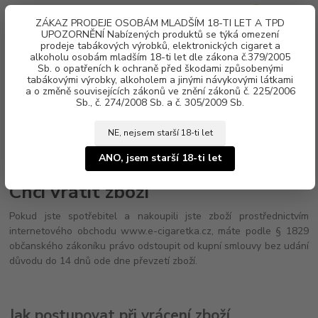
0
ks
ZÁKAZ PRODEJE OSOBÁM MLADŠÍM 18-TI LET A TPD
za
0 Kč
UPOZORNĚNÍ Nabízených produktů se týká omezení
prodeje tabákových výrobků, elektronických cigaret a
alkoholu osobám mladším 18-ti let dle zákona č.379/2005
Menu
Sb. o opatřeních k ochraně před škodami způsobenými
tabákovými výrobky, alkoholem a jinými návykovými látkami
a o změně souvisejících zákonů ve znění zákonů č. 225/2006
Sb., č. 274/2008 Sb. a č. 305/2009 Sb.
NE, nejsem starší 18-ti let
Úvod
Chci vrátit zboží
ANO, jsem starší 18-ti let
Chci vrátit zboží
Pokud jste spotřebitel a nakoupili jste zboží prostřednictvím
internetového obchodu www.e-cigaretka.cz, máte podle § 1829
občanského zákoníku právo odstoupit od kupní smlouvy bez udání
důvodu do 14 dnů ode dne převzetí zboží.
Jak postupovat při vrácení zboží