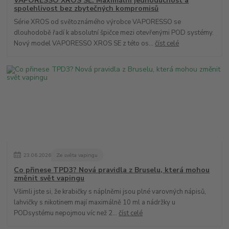
VAPORESSO XROS SE: Maximální jednoduchost a
spolehlivost bez zbytečných kompromisů
Série XROS od světoznámého výrobce VAPORESSO se
dlouhodobě řadí k absolutní špičce mezi otevřenými POD systémy.
Nový model VAPORESSO XROS SE z této os...
číst celé
23
.
06
.
2026
Ze světa vapingu
Co přinese TPD3? Nová pravidla z Bruselu, která mohou
změnit svět vapingu
Všimli jste si, že krabičky s náplněmi jsou plné varovných nápisů,
lahvičky s nikotinem mají maximálně 10 ml a nádržky u
PODsystému nepojmou víc než 2...
číst celé