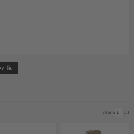
ry
strana
z 1