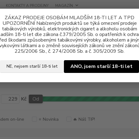
KONTAKTY A PRODEJNY
MAGAZÍN
ZÁKAZ PRODEJE OSOBÁM MLADŠÍM 18-TI LET A TPD
UPOZORNĚNÍ Nabízených produktů se týká omezení prodeje
tabákových výrobků, elektronických cigaret a alkoholu osobám
adším 18-ti let dle zákona č.379/2005 Sb. o opatřeních k ochr
řed škodami způsobenými tabákovými výrobky, alkoholem a jiný
vykovými látkami a o změně souvisejících zákonů ve znění zákonů
tronické cigarety
Jednorázové
EMPORIO
225/2006 Sb., č. 274/2008 Sb. a č. 305/2009 Sb.
ANO, jsem starší 18-ti let
NE, nejsem starší 18-ti let
rázové elektronické cigarety E
Kč
Od
dem on-line
⭐ Novinka
🔥 Náš TIP!