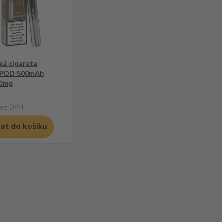
ká cigareta
POD 500mAh
20mg
ez DPH
dat do košíku