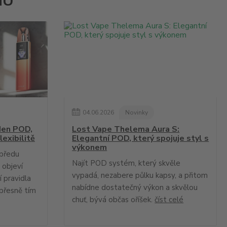
NU
04
.
06
.
2026
Novinky
en POD,
Lost Vape Thelema Aura S:
lexibilitě
Elegantní POD, který spojuje styl s
výkonem
upředu
Najít POD systém, který skvěle
 objeví
vypadá, nezabere půlku kapsy, a přitom
 pravidla
nabídne dostatečný výkon a skvělou
přesně tím
chuť, bývá občas oříšek.
číst celé