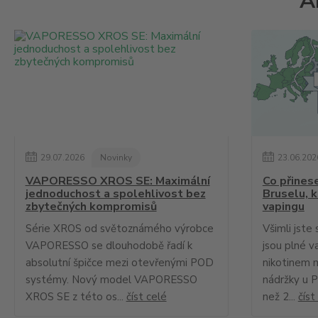
A
29
.
07
.
2026
Novinky
23
.
06
.
202
VAPORESSO XROS SE: Maximální
Co přines
jednoduchost a spolehlivost bez
Bruselu, 
zbytečných kompromisů
vapingu
Série XROS od světoznámého výrobce
Všimli jste 
VAPORESSO se dlouhodobě řadí k
jsou plné v
absolutní špičce mezi otevřenými POD
nikotinem 
systémy. Nový model VAPORESSO
nádržky u 
XROS SE z této os...
číst celé
než 2...
číst