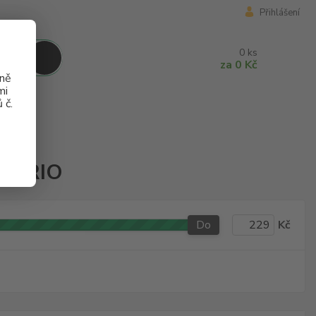
Přihlášení
0
ks
za
0 Kč
aně
mi
 č.
MPORIO
Do
Kč