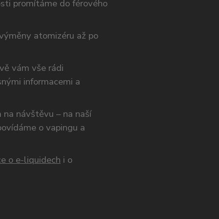
osti promítáme do férového
výměny atomizéru až po
ivě vám vše rádi
snými informacemi a
ám na návštěvu – na naší
opovídáme o vapingu a
e o e-liquidech
i o