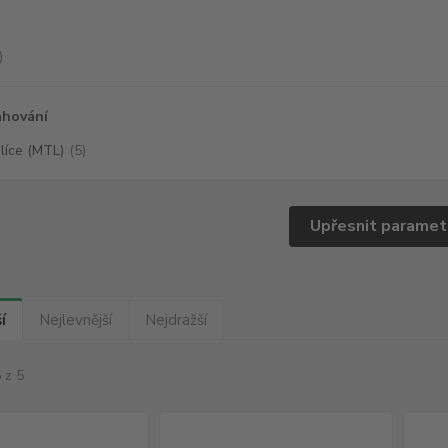
)
ahování
líce (MTL)
(5)
Upřesnit paramet
í
Nejlevnější
Nejdražší
 z 5