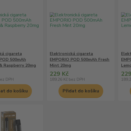
ká cigareta
Elektronická cigareta
Elek
POD 500mAh
EMPORIO POD 500mAh Fresh
EMP
 & Raspberry 20mg
Mint 20mg
Lemo
229 Kč
229
ez DPH
189,26 Kč
bez DPH
189,
dat do košíku
Přidat do košíku