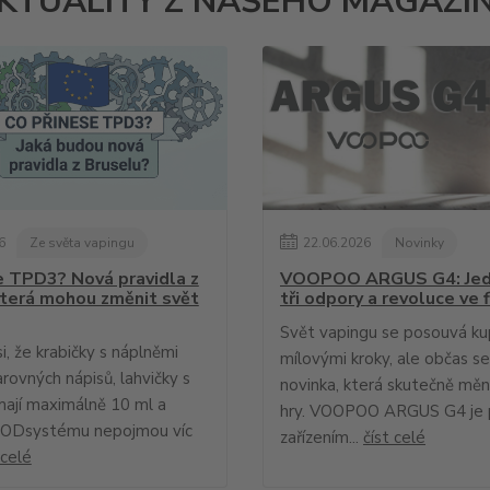
KTUALITY Z NAŠEHO MAGAZÍ
6
Ze světa vapingu
22
.
06
.
2026
Novinky
e TPD3? Nová pravidla z
VOOPOO ARGUS G4: Jed
která mohou změnit svět
tři odpory a revoluce ve f
Svět vapingu se posouvá k
si, že krabičky s náplněmi
mílovými kroky, ale občas se
arovných nápisů, lahvičky s
novinka, která skutečně mění
mají maximálně 10 ml a
hry. VOOPOO ARGUS G4 je 
PODsystému nepojmou víc
zařízením...
číst celé
 celé