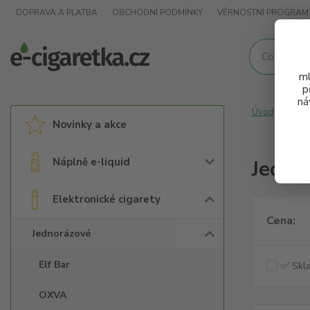
DOPRAVA A PLATBA
OBCHODNÍ PODMÍNKY
VĚRNOSTNÍ PROGRAM
ml
p
ná
Úvod
Elek
Novinky a akce
Náplně e-liquid
Jedno
Elektronické cigarety
Cena:
Jednorázové
Elf Bar
✅ Skla
OXVA