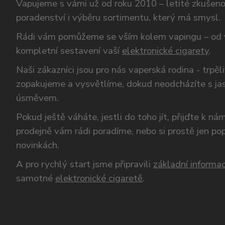
Vapujeme s vámi už od roku 2010 – letité zkušen
poradenství i výběru sortimentu, který má smysl.
Rádi vám pomůžeme se vším kolem vapingu – od 
kompletní sestavení vaší
elektronické cigarety
.
Naši zákazníci jsou pro nás vaperská rodina - trpěl
zopakujeme a vysvětlíme, dokud neodcházíte s ja
úsměvem.
Pokud ještě váháte, jestli do toho jít, přijďte k n
prodejně vám rádi poradíme, nebo si prostě jen p
novinkách.
A pro rychlý start jsme připravili
základní informac
samotné
elektronické cigaretě
.