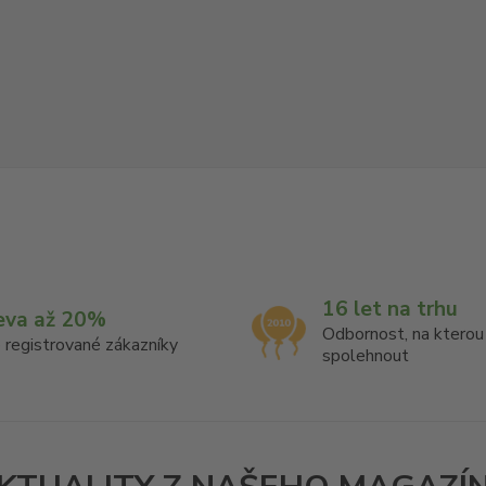
16 let na trhu
eva až 20%
Odbornost, na ktero
 registrované zákazníky
spolehnout