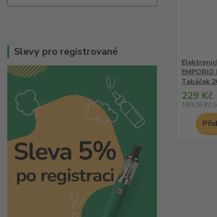
Slevy pro registrované
Elektronic
EMPORIO 
Tabáček 
229 Kč
189,26 Kč
b
Při