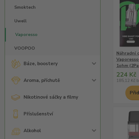
Smoktech
Uwell
Vaporesso
VOOPOO
Náhradní 
Vaporesso 
Báze, boostery
1ohm (2Pa
224 Kč
Aroma, příchutě
185,12 Kč
b
Při
Nikotinové sáčky a filmy
Příslušenství
Alkohol