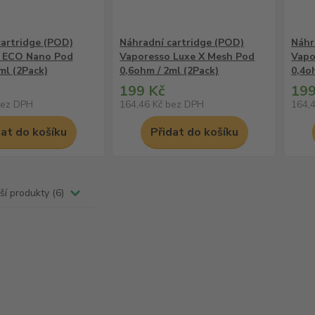
cartridge (POD)
Náhradní cartridge (POD)
Náhr
 ECO Nano Pod
Vaporesso Luxe X Mesh Pod
Vapo
ml (2Pack)
0,6ohm / 2ml (2Pack)
0,4o
199 Kč
199
ez DPH
164,46 Kč
bez DPH
164,
dat do košíku
Přidat do košíku
ší produkty (6)