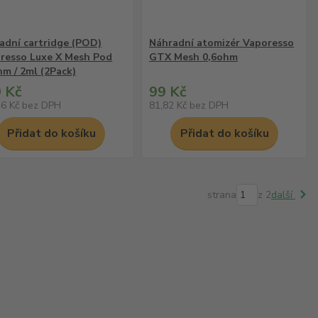
adní cartridge (POD)
Náhradní atomizér Vaporesso
resso Luxe X Mesh Pod
GTX Mesh 0,6ohm
hm / 2ml (2Pack)
 Kč
99 Kč
46 Kč
bez DPH
81,82 Kč
bez DPH
Přidat do košíku
Přidat do košíku
strana
z 2
další