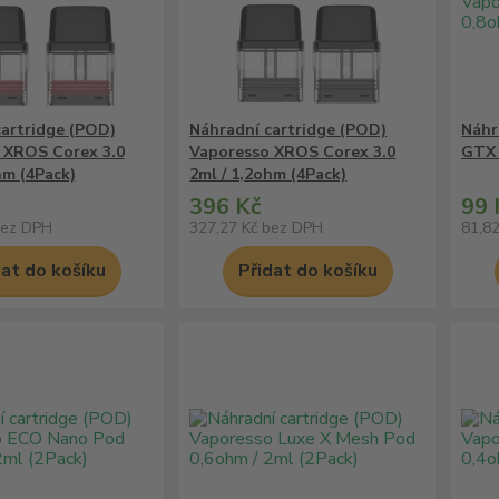
cartridge (POD)
Náhradní cartridge (POD)
Náhr
 XROS Corex 3.0
Vaporesso XROS Corex 3.0
GTX 
hm (4Pack)
2ml / 1,2ohm (4Pack)
396 Kč
99 
ez DPH
327,27 Kč
bez DPH
81,8
dat do košíku
Přidat do košíku