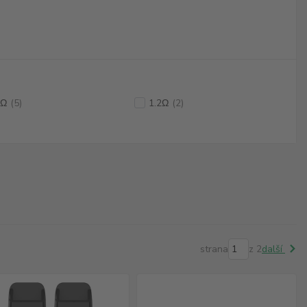
8Ω
(5)
1.2Ω
(2)
strana
z 2
další