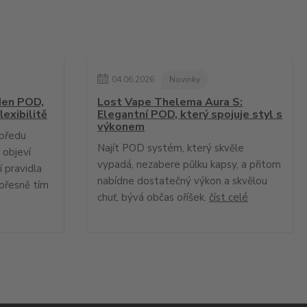
04
.
06
.
2026
Novinky
en POD,
Lost Vape Thelema Aura S:
lexibilitě
Elegantní POD, který spojuje styl s
výkonem
upředu
Najít POD systém, který skvěle
 objeví
vypadá, nezabere půlku kapsy, a přitom
 pravidla
nabídne dostatečný výkon a skvělou
přesně tím
chuť, bývá občas oříšek.
číst celé