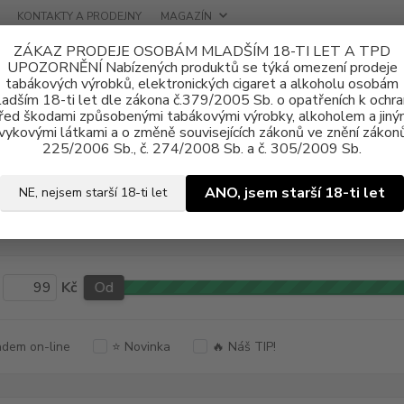
KONTAKTY A PRODEJNY
MAGAZÍN
ZÁKAZ PRODEJE OSOBÁM MLADŠÍM 18-TI LET A TPD
UPOZORNĚNÍ Nabízených produktů se týká omezení prodeje
tabákových výrobků, elektronických cigaret a alkoholu osobám
adším 18-ti let dle zákona č.379/2005 Sb. o opatřeních k ochr
řed škodami způsobenými tabákovými výrobky, alkoholem a jiný
vykovými látkami a o změně souvisejících zákonů ve znění zákonů
ící hlavy, POD cartridge
Vaporesso
225/2006 Sb., č. 274/2008 Sb. a č. 305/2009 Sb.
ANO, jsem starší 18-ti let
NE, nejsem starší 18-ti let
cí hlavy Vaporesso
Kč
Od
dem on-line
⭐ Novinka
🔥 Náš TIP!