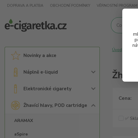
DOPRAVA A PLATBA
OBCHODNÍ PODMÍNKY
VĚRNOSTNÍ PROGRAM
ml
p
ná
Úvod
Žhav
Novinky a akce
Náplně e-liquid
Žhaví
Elektronické cigarety
Cena:
Žhavící hlavy, POD cartridge
✅ Skla
ARAMAX
aSpire