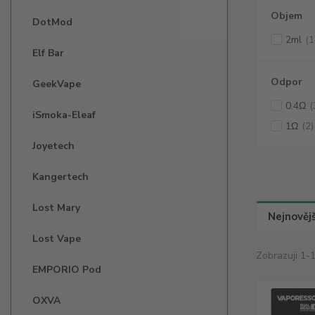
Objem
DotMod
2ml
(1
Elf Bar
Odpor
GeekVape
0.4Ω
(
iSmoka-Eleaf
1Ω
(2)
Joyetech
Kangertech
Lost Mary
Nejnovějš
Lost Vape
Zobrazuji 1-
EMPORIO Pod
OXVA