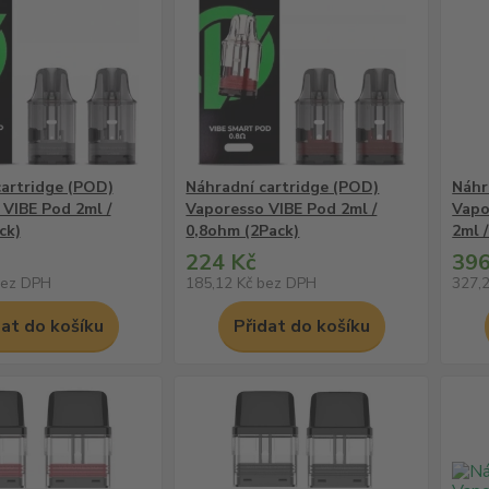
cartridge (POD)
Náhradní cartridge (POD)
Náhr
VIBE Pod 2ml /
Vaporesso VIBE Pod 2ml /
Vapo
ck)
0,8ohm (2Pack)
2ml 
224 Kč
396
ez DPH
185,12 Kč
bez DPH
327,
dat do košíku
Přidat do košíku