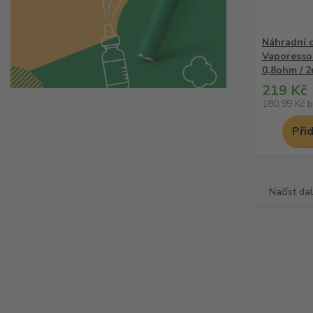
Náhradní 
Vaporesso
0,8ohm / 2
219 Kč
180,99 Kč
b
Při
Načíst dal