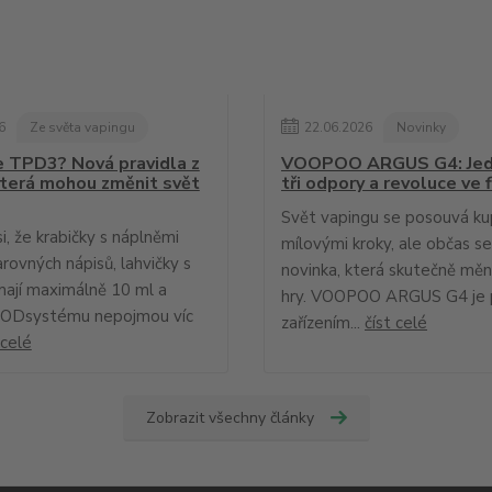
6
Ze světa vapingu
22
.
06
.
2026
Novinky
e TPD3? Nová pravidla z
VOOPOO ARGUS G4: Jed
která mohou změnit svět
tři odpory a revoluce ve f
Svět vapingu se posouvá k
si, že krabičky s náplněmi
mílovými kroky, ale občas se
arovných nápisů, lahvičky s
novinka, která skutečně mění
mají maximálně 10 ml a
hry. VOOPOO ARGUS G4 je 
PODsystému nepojmou víc
zařízením...
číst celé
 celé
Zobrazit všechny články