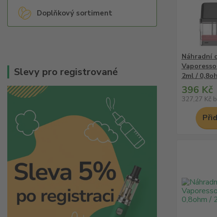
Doplňkový sortiment
Náhradní 
Vaporesso
Slevy pro registrované
2ml / 0,8o
396 Kč
327,27 Kč
b
Při