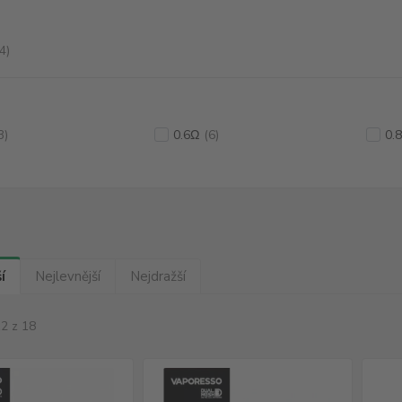
4)
3)
0.6Ω
(6)
0.
í
Nejlevnější
Nejdražší
12 z 18