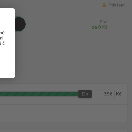
Přihlášení
0
ks
za
0 Kč
aně
mi
 č.
Do
Kč