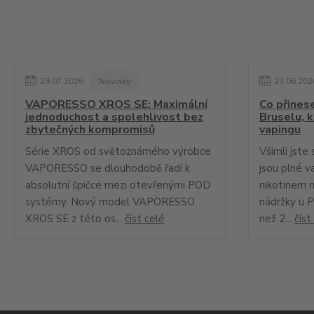
29
.
07
.
2026
Novinky
23
.
06
.
202
VAPORESSO XROS SE: Maximální
Co přines
jednoduchost a spolehlivost bez
Bruselu, 
zbytečných kompromisů
vapingu
Série XROS od světoznámého výrobce
Všimli jste 
VAPORESSO se dlouhodobě řadí k
jsou plné v
absolutní špičce mezi otevřenými POD
nikotinem 
systémy. Nový model VAPORESSO
nádržky u 
XROS SE z této os...
číst celé
než 2...
číst