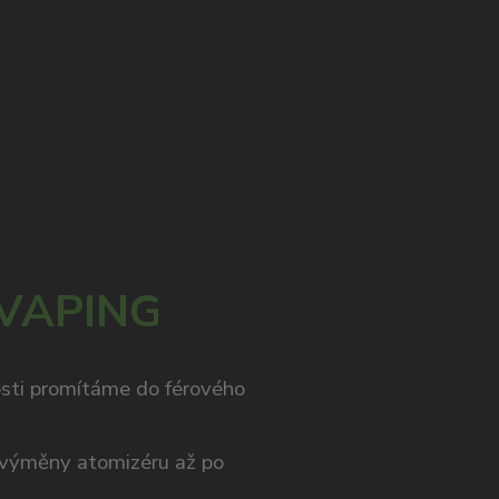
 VAPING
osti promítáme do férového
výměny atomizéru až po