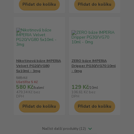
Přidat do košíku
Přidat do košíku
Nikotinová báze IMPERIA
ZERO báze IMPERIA
Velvet PG20/VG80
Dripper PG30/VG70 10ml
5x10ml - 3mg
- 0mg
585 Kč
Ušetříte 5 Kč
580 Kč
129 Kč
/
balení
/
10ml
479,34 Kč
bez
106,61 Kč
bez
DPH
DPH
Přidat do košíku
Přidat do košíku
Načíst další produkty (12)