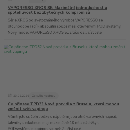
VAPORESSO XROS SE: Maximální jednoduchost a
spolehlivost bez zbytečných kompromisů
Série XROS od světoznámého výrobce VAPORESSO se
dlouhodobě řadí k absolutní špičce mezi otevřenými POD systémy.
Nový model VAPORESSO XROS SE z této os...
číst celé
23
.
06
.
2026
Ze světa vapingu
Co přinese TPD3? Nová pravidla z Bruselu, která mohou
změnit svět vapingu
Všimli jste si, že krabičky s náplněmi jsou plné varovných nápisů,
lahvičky s nikotinem mají maximálně 10 ml a nádržky u
PODsystému nepojmou víc než 2...
číst celé