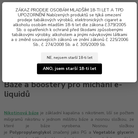
0
ks
ZÁKAZ PRODEJE OSOBÁM MLADŠÍM 18-TI LET A TPD
za
0 Kč
UPOZORNĚNÍ Nabízených produktů se týká omezení
prodeje tabákových výrobků, elektronických cigaret a
alkoholu osobám mladším 18-ti let dle zákona č.379/2005
Menu
Sb. o opatřeních k ochraně před škodami způsobenými
tabákovými výrobky, alkoholem a jinými návykovými látkami
a o změně souvisejících zákonů ve znění zákonů č. 225/2006
Sb., č. 274/2008 Sb. a č. 305/2009 Sb.
NE, nejsem starší 18-ti let
Úvod
Báze, boostery
ANO, jsem starší 18-ti let
Báze a boostery pro míchání e-
liquidů
Nikotinová báze
je základní kapalina s nikotinem, liší se počtem
miligramů nikotinu v jednom mililitru báze a nosnou složkou, ze
které je báze vyrobena. Nosnou složkou
je
Polypropylenglykol
značený jako PG a
Vegetable glycerin