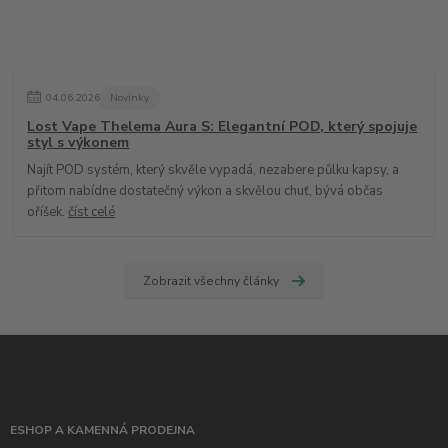
04
.
06
.
2026
Novinky
Lost Vape Thelema Aura S: Elegantní POD, který spojuje
styl s výkonem
Najít POD systém, který skvěle vypadá, nezabere půlku kapsy, a
přitom nabídne dostatečný výkon a skvělou chuť, bývá občas
oříšek.
číst celé
Zobrazit všechny články
ESHOP A KAMENNÁ PRODEJNA