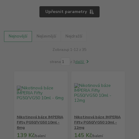
Upřesnit parametry
Nejnovější
Nejlevnější
Nejdražší
Zobrazuji 1-12 z 35
strana
z 3
další
Nikotinová báze IMPERIA
Nikotinová báze IMPERIA
Fifty PG50/VG50 10ml -
Fifty PG50/VG50 10ml -
6mg
12mg
139 Kč
145 Kč
/
balení
/
balení