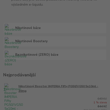
výsledném e-liquidu.
Nikotinové báze
Nikotinové Boostery
Beznikotinové (ZERO) báze
Nejprodávanější
Nikotinový Booster IMPERIA Fifty PG50/VG50 5x10ml -
1.
20mg
649 Kč
1 % sleva
644 Kč