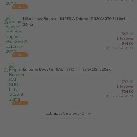
532,23 Kč bez DPH
🔥 Náš TIP!
Nikotinový Booster IMPERIA Dripper PG30/VG70 5x10ml -
2.
20mg
649 Kč
1 % sleva
644 Kč
532,23 Kč bez DPH
🔥 Náš TIP!
3.
Emporio Booster SALT SHOT Fifty 5x10ml 20mg
709 Kč
1 % sleva
704 Kč
581,82 Kč bez DPH
🔥 Náš TIP!
zobrazit více produktů