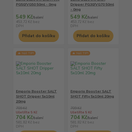
PG50/VG50 50ml - 0mg
Dripper PG30/VG70 50ml
- 0mg
549 Kč
549 Kč
/
balení
/
balení
453,72 Kč
bez
453,72 Kč
bez
DPH
DPH
Přidat do košíku
Přidat do košíku
🔥 Náš TIP!
🔥 Náš TIP!
Emporio Booster SALT
Emporio Booster SALT
SHOT Dripper 5x10ml
SHOT Fifty 5x10ml 20mg
20mg
709 Kč
709 Kč
Ušetříte 5 Kč
Ušetříte 5 Kč
704 Kč
704 Kč
/
balení
/
balení
581,82 Kč
bez
581,82 Kč
bez
DPH
DPH