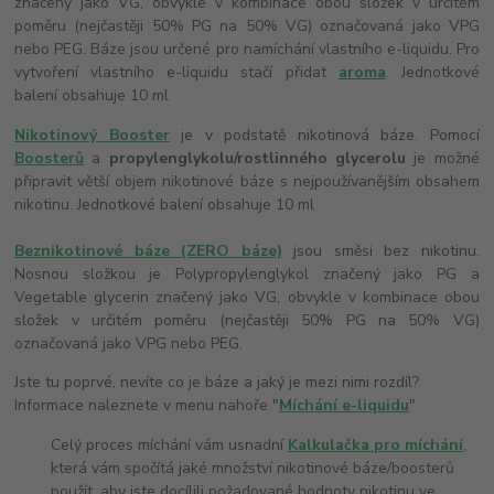
značený jako VG, obvykle v kombinace obou složek v určitém
poměru (nejčastěji 50% PG na 50% VG) označovaná jako VPG
nebo PEG. Báze jsou určené pro namíchání vlastního e-liquidu. Pro
vytvoření vlastního e-liquidu stačí přidat
aroma
. Jednotkové
balení obsahuje 10 ml
Nikotinový Booster
je v podstatě nikotinová báze. Pomocí
Boosterů
a
propylenglykolu/rostlinného glycerolu
je možné
připravit větší objem nikotinové báze s nejpoužívanějším obsahem
nikotinu. Jednotkové balení obsahuje 10 ml
Beznikotinové báze (ZERO báze)
jsou směsi bez nikotinu.
Nosnou složkou je Polypropylenglykol značený jako PG a
Vegetable glycerin značený jako VG, obvykle v kombinace obou
složek v určitém poměru (nejčastěji 50% PG na 50% VG)
označovaná jako VPG nebo PEG.
Jste tu poprvé, nevíte co je báze a jaký je mezi nimi rozdíl?
Informace naleznete v menu nahoře "
Míchání e-liquidu
"
Celý proces míchání vám usnadní
Kalkulačka pro míchání
,
která vám spočítá jaké množství nikotinové báze/boosterů
použít, aby jste docílili požadované hodnoty nikotinu ve