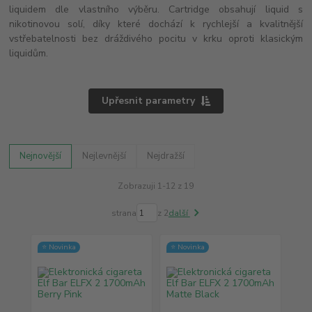
liquidem dle vlastního výběru. Cartridge obsahují liquid s
nikotinovou solí, díky které dochází k rychlejší a kvalitnější
vstřebatelnosti bez dráždivého pocitu v krku oproti klasickým
liquidům.
Upřesnit parametry
Nejnovější
Nejlevnější
Nejdražší
Zobrazuji 1-12 z 19
strana
z 2
další
⭐ Novinka
⭐ Novinka