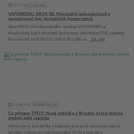
29
.
07
.
2026
Novinky
VAPORESSO XROS SE: Maximální jednoduchost a
spolehlivost bez zbytečných kompromisů
Série XROS od světoznámého výrobce VAPORESSO se
dlouhodobě řadí k absolutní špičce mezi otevřenými POD systémy.
Nový model VAPORESSO XROS SE z této os...
číst celé
23
.
06
.
2026
Ze světa vapingu
Co přinese TPD3? Nová pravidla z Bruselu, která mohou
změnit svět vapingu
Všimli jste si, že krabičky s náplněmi jsou plné varovných nápisů,
lahvičky s nikotinem mají maximálně 10 ml a nádržky u