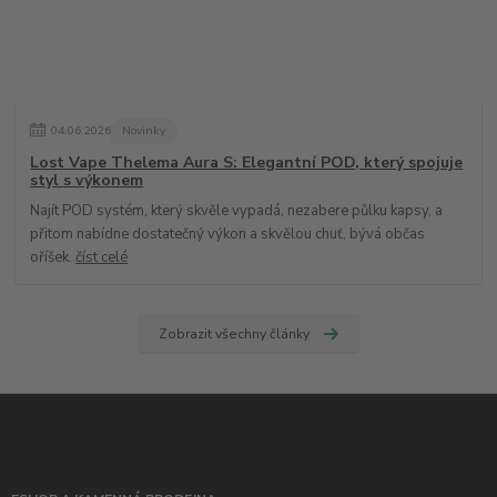
04
.
06
.
2026
Novinky
Lost Vape Thelema Aura S: Elegantní POD, který spojuje
styl s výkonem
Najít POD systém, který skvěle vypadá, nezabere půlku kapsy, a
přitom nabídne dostatečný výkon a skvělou chuť, bývá občas
oříšek.
číst celé
Zobrazit všechny články