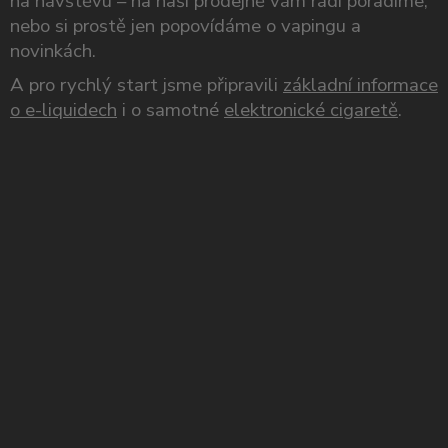
na návštěvu – na naší prodejně vám rádi poradíme,
nebo si prostě jen popovídáme o vapingu a
novinkách.
A pro rychlý start jsme připravili
základní informace
o e-liquidech
i o samotné
elektronické cigaretě
.