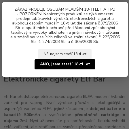
0
ks
ZÁKAZ PRODEJE OSOBÁM MLADŠÍM 18-TI LET A TPD
za
0 Kč
UPOZORNĚNÍ Nabízených produktů se týká omezení
prodeje tabákových výrobků, elektronických cigaret a
alkoholu osobám mladším 18-ti let dle zákona č.379/2005
Menu
Sb. o opatřeních k ochraně před škodami způsobenými
tabákovými výrobky, alkoholem a jinými návykovými látkami
a o změně souvisejících zákonů ve znění zákonů č. 225/2006
Sb., č. 274/2008 Sb. a č. 305/2009 Sb.
NE, nejsem starší 18-ti let
Úvod
Elektronické cigarety
Elf Bar
ANO, jsem starší 18-ti let
Elektronické cigarety Elf Bar
Elf Bar představuje elektronickou cigaretu
ELFA
, moderní hybridní
zařízení pro vaping. Nyní výrobce přichází s ekologičtější a
úspornější variantou ELFA, jejímž základem je
dobíjecí baterie o
kapacitě 500mAh
a vyměnitelné
předplněné cartridge o
objemu 2ml
. Nyní už nemusíte po spotřebování liquidu vyhodit
celé zařízení, ale stačí pouze vyměnit předplněnou cartridge s