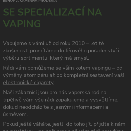
ESHOP A KAMENNÁ PRODEJNA
SE SPECIALIZACÍ NA
VAPING
Vapujeme s vámi už od roku 2010 – letité
zkušenosti promítáme do férového poradenství i
výběru sortimentu, který má smysl.
Rádi vám pomůžeme se vším kolem vapingu – od
výměny atomizéru až po kompletní sestavení vaší
elektronické cigarety
.
Naši zákazníci jsou pro nás vaperská rodina -
trpělivě vám vše rádi zopakujeme a vysvětlíme,
dokud neodcházíte s jasnými informacemi a
úsměvem.
Pokud ještě váháte, jestli do toho jít, přijďte k nám