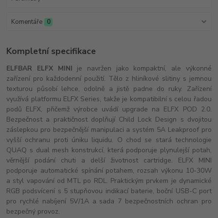
Komentáře
0
Kompletní specifikace
ELFBAR ELFX MINI
je navržen jako kompaktní, ale výkonné
zařízení pro každodenní použití. Tělo z hliníkové slitiny s jemnou
texturou působí lehce, odolně a jistě padne do ruky. Zařízení
využívá platformu ELFX Series, takže je kompatibilní s celou řadou
podů ELFX, přičemž výrobce uvádí upgrade na ELFX POD 2.0.
Bezpečnost a praktičnost doplňují Child Lock Design s dvojitou
záslepkou pro bezpečnější manipulaci a systém 5A Leakproof pro
vyšší ochranu proti úniku liquidu. O chod se stará technologie
QUAQ s dual mesh konstrukcí, která podporuje plynulejší potah,
věrnější podání chuti a delší životnost cartridge. ELFX MINI
podporuje automatické spínání potahem, rozsah výkonu 10-30W
a styl vapování od MTL po RDL. Praktickým prvkem je dynamické
RGB podsvícení s 5 stupňovou indikací baterie, boční USB-C port
pro rychlé nabíjení 5V/1A a sada 7 bezpečnostních ochran pro
bezpečný provoz.