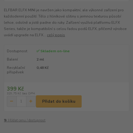
ELFBAR ELFX MINI je navržen jako kompaktní, ale výkonné zařízení pro
každodenní použití. Tělo z hliníkové slitiny s jemnou texturou působí
lehce, odolně a jistě padne do ruky. Zařízení využívá platformu ELFX
Series, takže je kompatibilní s celou řadou podů ELFX, přičemž výrobce
uvádí upgrade na ELFX...
celý popis
Dostupnost
✅ Skladem on-line
Balení
2 ml
Recyklační
0,48 Kč
příspěvek
399 Kč
329,75 Kč
bez DPH
Přidat do košíku
🐕 Hlídat cenu / dostupnost