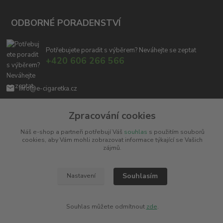
ODBORNÉ PORADENSTVÍ
Potřebujete poradit s výběrem? Neváhejte se zeptat
+420 606 266 566
info@e-cigaretka.cz
Zpracování cookies
Náš e-shop a partneři potřebují Váš
souhlas
s použitím souborů
cookies, aby Vám mohli zobrazovat informace týkající se Vašich
zájmů.
Upravit sběr cookies.
Souhlasím
Nastavení
Copyright © 2010 - 2025
Miroslav Černý - MCx.cz
. Všechna práva vyhrazena.
Vytvořeno na
Eshop-rychle.cz
Souhlas můžete odmítnout
zde
.