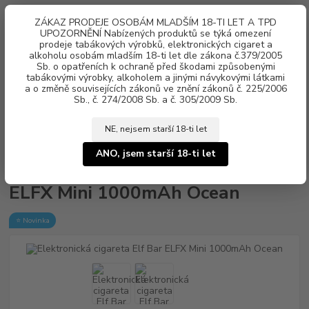
0
ks
ZÁKAZ PRODEJE OSOBÁM MLADŠÍM 18-TI LET A TPD
za
0 Kč
UPOZORNĚNÍ Nabízených produktů se týká omezení
prodeje tabákových výrobků, elektronických cigaret a
Menu
alkoholu osobám mladším 18-ti let dle zákona č.379/2005
Sb. o opatřeních k ochraně před škodami způsobenými
tabákovými výrobky, alkoholem a jinými návykovými látkami
a o změně souvisejících zákonů ve znění zákonů č. 225/2006
Sb., č. 274/2008 Sb. a č. 305/2009 Sb.
NE, nejsem starší 18-ti let
Úvod
Elektronické cigarety
Elf Bar
Elektronická cigareta Elf Bar ELFX
Mini 1000mAh Ocean
ANO, jsem starší 18-ti let
Elektronická cigareta Elf Bar
ELFX Mini 1000mAh Ocean
⭐ Novinka