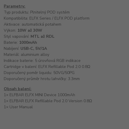
Parametry:
Typ produktu: Plnitelný POD systém
Kompatibilita: ELFX Series / ELFX POD platform
Aktivace: automatická potahem
Výkon:
10W až 30W
Styl vapování:
MTL až RDL
Baterie:
1000mAh
Nabíjení:
USB-C, 5V/1A
Materiál: aluminium alloy
Indikace baterie: 5 úrovňová RGB indikace
Cartridge v balení: ELFX Refillable Pod 2.0 0.8Ω
Doporučený poměr liquidu: 50VG/50PG
Doporučený průměr hrotu lahvičky: 3.3mm
Obsah balení:
1× ELFBAR ELFX MINI Device 1000mAh
1× ELFBAR ELFX Refillable Pod 2.0 Version 0.8Ω
1× User Manual