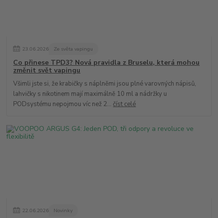
23
.
06
.
2026
Ze světa vapingu
Co přinese TPD3? Nová pravidla z Bruselu, která mohou
změnit svět vapingu
Všimli jste si, že krabičky s náplněmi jsou plné varovných nápisů,
lahvičky s nikotinem mají maximálně 10 ml a nádržky u
PODsystému nepojmou víc než 2...
číst celé
22
.
06
.
2026
Novinky