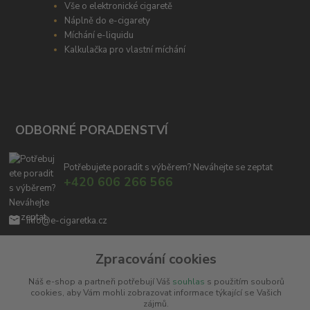
Vše o elektronické cigaretě
Náplně do e-cigarety
Míchání e-liquidu
Kalkulačka pro vlastní míchání
ODBORNÉ PORADENSTVÍ
Potřebujete poradit s výběrem? Neváhejte se zeptat
+420 606 266 566
info@e-cigaretka.cz
Zpracování cookies
Náš e-shop a partneři potřebují Váš
souhlas
s použitím souborů
cookies, aby Vám mohli zobrazovat informace týkající se Vašich
zájmů.