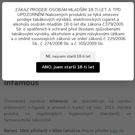
0
ks
ZÁKAZ PRODEJE OSOBÁM MLADŠÍM 18-TI LET A TPD
za
0 Kč
UPOZORNĚNÍ Nabízených produktů se týká omezení
prodeje tabákových výrobků, elektronických cigaret a
alkoholu osobám mladším 18-ti let dle zákona č.379/2005
Menu
Sb. o opatřeních k ochraně před škodami způsobenými
tabákovými výrobky, alkoholem a jinými návykovými látkami
a o změně souvisejících zákonů ve znění zákonů č. 225/2006
Sb., č. 274/2008 Sb. a č. 305/2009 Sb.
NE, nejsem starší 18-ti let
Úvod
Aroma, příchutě
Shake & Vape
Infamous
ANO, jsem starší 18-ti let
Infamous
Chorvatský výrobce
Infamous
se specializuje na výrobu
prémiových e-liquidů a aromat s tradicí od roku 2013. Výroba
probíhá za nejpřísnějších hygienických standardů ve
farmaceutické laboratoři.
Balení:
10ml příchutě v 60ml lahvičce.
Pouze přidáte
bázi
do