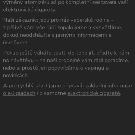
výměny atomizéru až po kompletní sestavení vaší
elektronické cigarety
.
Naši zákazníci jsou pro nás vaperská rodina -
trpělivě vám vše rádi zopakujeme a vysvětlíme,
dokud neodcházíte s jasnými informacemi a
úsměvem.
Pokud ještě váháte, jestli do toho jít, přijďte k nám
na návštěvu – na naší prodejně vám rádi poradíme,
nebo si prostě jen popovídáme o vapingu a
novinkách.
A pro rychlý start jsme připravili
základní informace
o e-liquidech
i o samotné
elektronické cigaretě
.