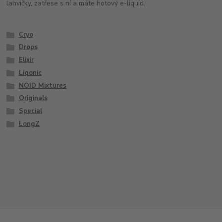
lahvičky, zatřese s ní a máte hotový e-liquid.
Cryo
Drops
Elixir
Liqonic
NOID Mixtures
Originals
Special
LongZ