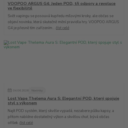
VOOPOO ARGUS G4: Jeden POD, tři odpory a revoluce
ve flexibilitě
Svět vapingu se posouvá kupředu mílovými kroky, ale občas se
objeví novinka, která skutečně mění pravidla hry. VOOPOO ARGUS
G4 je přesně tím zařízením...
číst celé
04
.
06
.
2026
Novinky
Lost Vape Thelema Aura S: Elegantní POD, který spojuje
styl s výkonem
Najít POD systém, který skvěle vypadá, nezabere půlku kapsy, a
přitom nabídne dostatečný výkon a skvělou chuť, bývá občas
oříšek.
číst celé