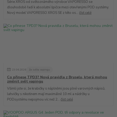
Série XROS od světoznámého výrobce VAPORESSO se
dlouhodobě řadí k absolutní špičce mezi otevřenými POD systémy.
Nový model VAPORESSO XROS SE z této os...
číst celé
23
.
06
.
2026
Ze světa vapingu
Co přinese TPD3? Nová pravidla z Bruselu, která mohou
změnit svět vapingu
Všimli jste si, že krabičky s náplněmi jsou plné varovných nápisů,
lahvičky s nikotinem mají maximálně 10 ml a nádržky u
PODsystému nepojmou víc než 2...
číst celé