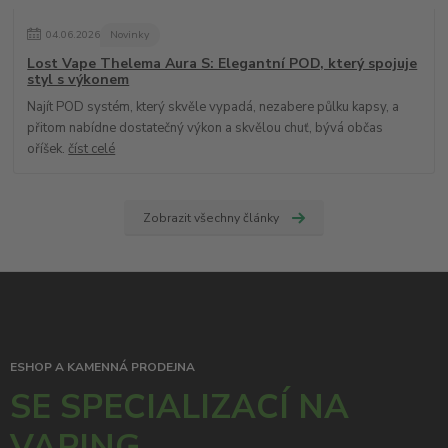
04
.
06
.
2026
Novinky
Lost Vape Thelema Aura S: Elegantní POD, který spojuje
styl s výkonem
Najít POD systém, který skvěle vypadá, nezabere půlku kapsy, a
přitom nabídne dostatečný výkon a skvělou chuť, bývá občas
oříšek.
číst celé
Zobrazit všechny články
ESHOP A KAMENNÁ PRODEJNA
SE SPECIALIZACÍ NA
VAPING