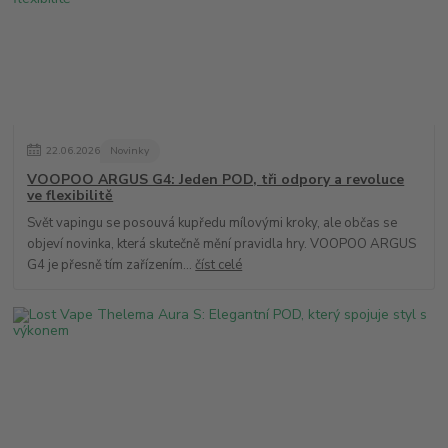
22
.
06
.
2026
Novinky
VOOPOO ARGUS G4: Jeden POD, tři odpory a revoluce
ve flexibilitě
Svět vapingu se posouvá kupředu mílovými kroky, ale občas se
objeví novinka, která skutečně mění pravidla hry. VOOPOO ARGUS
G4 je přesně tím zařízením...
číst celé