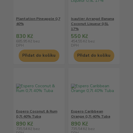
Plantation Pineapple 0,7
Isautier Arrangé Banana
40%
Coconut Liqueur 0,5L
17%
830 Kč
550 Kč
685,95 Kč
bez
454,55 Kč
bez
DPH
DPH
Přidat do košíku
Přidat do košíku
Espero Coconut & Rum
Espero Caribbean
0,7l 40% Tuba
Orange 0,7l 40% Tuba
890 Kč
890 Kč
735,54 Kč
bez
735,54 Kč
bez