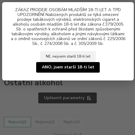
0
ks
ZÁKAZ PRODEJE OSOBÁM MLADŠÍM 18-TI LET A TPD
za
0 Kč
UPOZORNĚNÍ Nabízených produktů se týká omezení
prodeje tabákových výrobků, elektronických cigaret a
alkoholu osobám mladším 18-ti let dle zákona č.379/2005
Menu
Sb. o opatřeních k ochraně před škodami způsobenými
tabákovými výrobky, alkoholem a jinými návykovými látkami
a o změně souvisejících zákonů ve znění zákonů č. 225/2006
Sb., č. 274/2008 Sb. a č. 305/2009 Sb.
NE, nejsem starší 18-ti let
Úvod
Alkohol
Ostatní alkohol
ANO, jsem starší 18-ti let
Ostatní alkohol
Upřesnit parametry
Nejnovější
Nejlevnější
Nejdražší
Zobrazuji 1-8 z 8