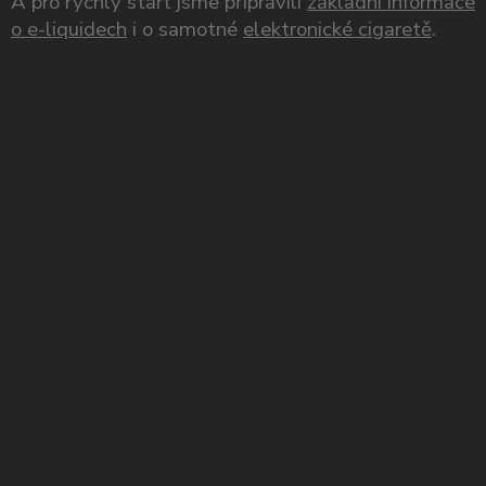
A pro rychlý start jsme připravili
základní informace
o e-liquidech
i o samotné
elektronické cigaretě
.