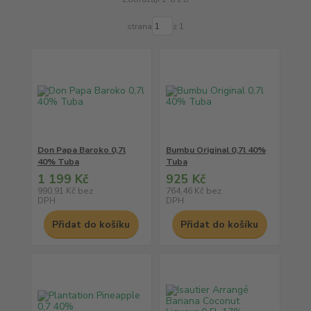
strana
z 1
Don Papa Baroko 0,7l
Bumbu Original 0,7l 40%
40% Tuba
Tuba
1 199 Kč
925 Kč
990,91 Kč
bez
764,46 Kč
bez
DPH
DPH
Přidat do košíku
Přidat do košíku