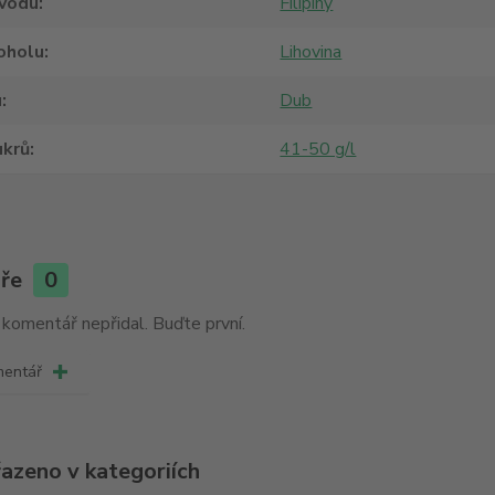
vodu
Filipíny
oholu
Lihovina
u
Dub
ukrů
41-50 g/l
áře
0
 komentář nepřidal. Buďte první.
mentář
řazeno v kategoriích