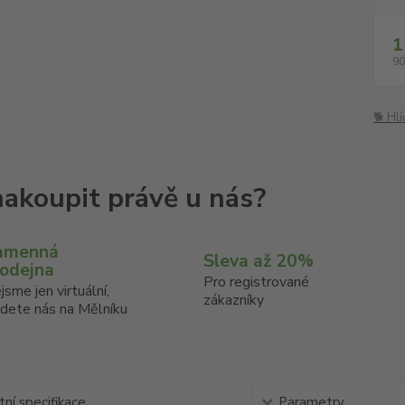
1
90
🐕 Hl
amenná
Sleva až 20%
rodejna
Pro registrované
jsme jen virtuální,
zákazníky
jdete nás na Mělníku
ní specifikace
Parametry