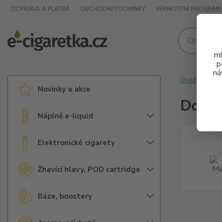
DOPRAVA A PLATBA
OBCHODNÍ PODMÍNKY
VĚRNOSTNÍ PROGRAM
ml
p
ná
Úvod
Alk
Novinky a akce
Don P
Náplně e-liquid
Elektronické cigarety
Žhavící hlavy, POD cartridge
Báze, boostery