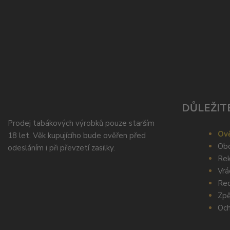
DŮLEŽIT
Prodej tabákových výrobků pouze starším
Ově
18 let. Věk kupujícího bude ověřen před
Obc
odesláním i při převzetí zasilky.
Rek
Vrá
Rec
Zpě
Och