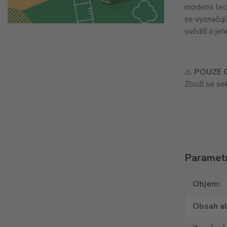
moderní tech
se vyznačují
svědčí o jeh
⚠️
POUZE 
Zboží se s
Paramet
Objem
Obsah a