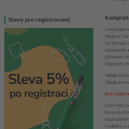
Kompletn
Slevy pro registrované
Limitovaná 
Negros. Vyrá
Do lihoviny 
calamondi, a
dotykem cit
štípnutím ch
Vůně:
boha
Chuť:
jemná 
Dle legisla
Don Papa se 
byla založe
legendárním 
vyráběny z c