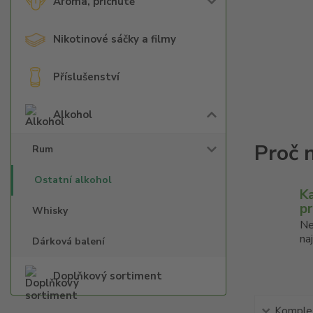
Aroma, příchutě
Nikotinové sáčky a filmy
Příslušenství
Alkohol
Rum
Ostatní alkohol
K
p
Whisky
Ne
na
Dárková balení
Doplňkový sortiment
Komplet