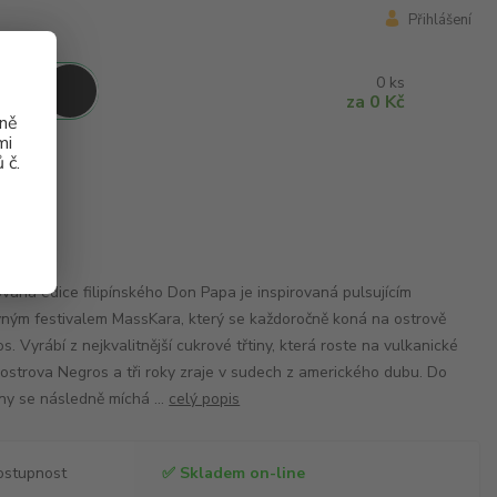
Přihlášení
0
ks
za
0 Kč
aně
mi
 č.
ovaná edice filipínského Don Papa je inspirovaná pulsujícím
ným festivalem MassKara, který se každoročně koná na ostrově
s. Vyrábí z nejkvalitnější cukrové třtiny, která roste na vulkanické
ostrova Negros a tři roky zraje v sudech z amerického dubu. Do
iny se následně míchá ...
celý popis
ostupnost
✅ Skladem on-line