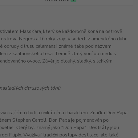
festivalem MassKara, který se každoročně koná na ostrově
ě ostrova Negros a tři roky zraje v sudech z amerického dubu.
nské odrůdy citrusu calamansi, známé také pod názvem
n medem z kanlaonského lesa. Temně zlatý voní po medu s
kandovaného ovoce. Závěr je dlouhý, sladký, s lehkým
nasládlých citrusových tónů
 vynikajícímu chuti a unikátnímu charakteru. Značka Don Papa
énem Stephen Carroll. Don Papa je pojmenován po
gbuelas, který byl známý jako "Don Papa". Destiláty jsou
i Filipín. Využívají tradiční postupy destilace, ale také