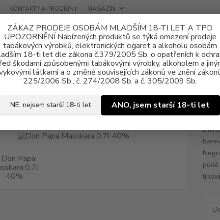
KONTAKTY A PRODEJNY
MAGAZÍN
ZÁKAZ PRODEJE OSOBÁM MLADŠÍM 18-TI LET A TPD
UPOZORNĚNÍ Nabízených produktů se týká omezení prodeje
tabákových výrobků, elektronických cigaret a alkoholu osobám
adším 18-ti let dle zákona č.379/2005 Sb. o opatřeních k ochr
řed škodami způsobenými tabákovými výrobky, alkoholem a jiný
vykovými látkami a o změně souvisejících zákonů ve znění zákonů
ohol
Ostatní alkohol
Don Papa Masskara 0,7l 40%
225/2006 Sb., č. 274/2008 Sb. a č. 305/2009 Sb.
apa Masskara 0,7l 40%
ANO, jsem starší 18-ti let
NE, nejsem starší 18-ti let
Limit
barev
Negro
půdě 
lihov
D