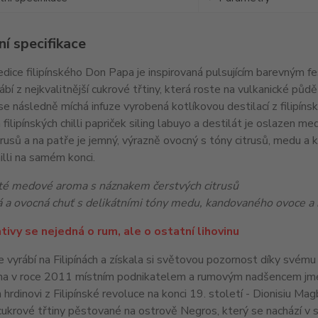
í specifikace
edice filipínského Don Papa je inspirovaná pulsujícím barevným 
bí z nejkvalitnější cukrové třtiny, která roste na vulkanické půd
se následně míchá infuze vyrobená kotlíkovou destilací z filipí
 filipínských chilli papriček siling labuyo a destilát je oslaze
rusů a na patře je jemný, výrazně ovocný s tóny citrusů, medu a 
illi na samém konci.
té medové aroma s náznakem čerstvých citrusů
a ovocná chuť s delikátními tóny medu, kandovaného ovoce a 
tivy se nejedná o rum, ale o ostatní lihovinu
vyrábí na Filipínách a získala si světovou pozornost díky svému
na v roce 2011 místním podnikatelem a rumovým nadšencem jm
hrdinovi z Filipínské revoluce na konci 19. století - Dionisiu Ma
ukrové třtiny pěstované na ostrově Negros, který se nachází v srdc