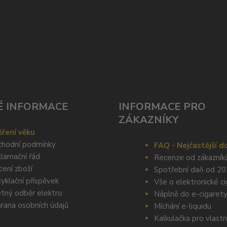
É INFORMACE
INFORMACE PRO
ZÁKAZNÍKY
ření věku
hodní podmínky
FAQ - Nejčastější d
lamační řád
Recenze od zákazník
cení zboží
Spotřební daň od 2
yklační příspěvek
Vše o elektronické c
tný odběr elektro
Náplně do e-cigaret
rana osobních údajů
Míchání e-liquidu
Kalkulačka pro vlastn