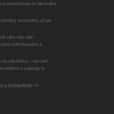
osti promítáme do férového
výměny atomizéru až po
ivě vám vše rádi
snými informacemi a
ám na návštěvu – na naší
opovídáme o vapingu a
e o e-liquidech
i o