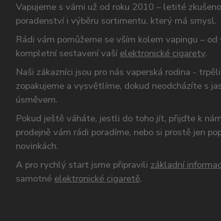
Vapujeme s vámi už od roku 2010 – letité zkušen
poradenství i výběru sortimentu, který má smysl.
Rádi vám pomůžeme se vším kolem vapingu – od 
kompletní sestavení vaší
elektronické cigarety
.
Naši zákazníci jsou pro nás vaperská rodina - trpěl
zopakujeme a vysvětlíme, dokud neodcházíte s ja
úsměvem.
Pokud ještě váháte, jestli do toho jít, přijďte k n
prodejně vám rádi poradíme, nebo si prostě jen p
novinkách.
A pro rychlý start jsme připravili
základní informac
samotné
elektronické cigaretě
.