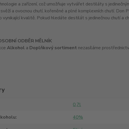
nologie a zařízení, což umožňuje vytvářet destiláty s jedinečný
 svěží a ovocnou chutí, kořeněné a plné komplexních chutí. Don P
o vynikající kvalitě. Pokud hledáte destilát s jedinečnou chutí a
OSOBNÍ ODBĚR MĚLNÍK
ekce
Alkohol
a
Doplňkový sortiment
nezasíláme prostřednictv
ry
0,7l
lkoholu
40%