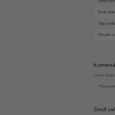
Země pů
Druh alk
Typ sud
Obsah c
Koment
Zatím nikdo
Přidat ko
Zboží za