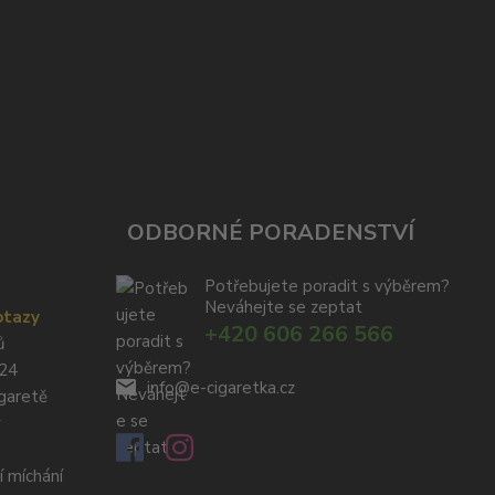
ODBORNÉ PORADENSTVÍ
Potřebujete poradit s výběrem?
Neváhejte se zeptat
otazy
+420 606 266 566
ů
024
info@e-cigaretka.cz
igaretě
y
í míchání