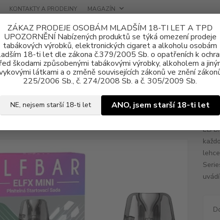
KONTAKTY A PRODEJNY
MAGAZÍN
ZÁKAZ PRODEJE OSOBÁM MLADŠÍM 18-TI LET A TPD
UPOZORNĚNÍ Nabízených produktů se týká omezení prodeje
tabákových výrobků, elektronických cigaret a alkoholu osobám
adším 18-ti let dle zákona č.379/2005 Sb. o opatřeních k ochr
řed škodami způsobenými tabákovými výrobky, alkoholem a jiný
vykovými látkami a o změně souvisejících zákonů ve znění zákonů
tronické cigarety
Elf Bar
Elektronická cigareta Elf Bar ELFX Mini 100
225/2006 Sb., č. 274/2008 Sb. a č. 305/2009 Sb.
ronická cigareta Elf Bar ELFX M
ANO, jsem starší 18-ti let
NE, nejsem starší 18-ti let
ELFBA
každo
lehce
Serie
uvádí
D