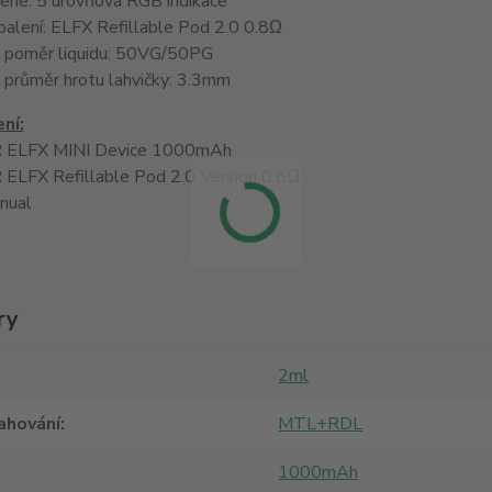
terie: 5 úrovňová RGB indikace
 balení: ELFX Refillable Pod 2.0 0.8Ω
 poměr liquidu: 50VG/50PG
průměr hrotu lahvičky: 3.3mm
ní:
 ELFX MINI Device 1000mAh
ELFX Refillable Pod 2.0 Version 0.8Ω
nual
ry
2ml
ahování
MTL+RDL
1000mAh