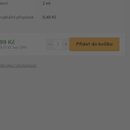
lení
2 ml
cyklační příspěvek
0,48 Kč
99 Kč
Přidat do košíku
9,75 Kč
bez DPH
ídat cenu / dostupnost