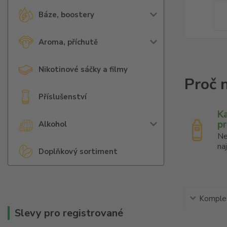
Báze, boostery
Aroma, příchutě
Nikotinové sáčky a filmy
Příslušenství
K
p
Alkohol
Ne
na
Doplňkový sortiment
Komplet
Slevy pro registrované