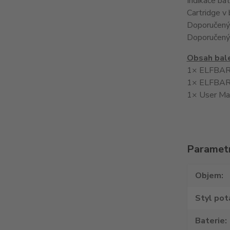
Indikace ba
Cartridge v
Doporučený
Doporučený 
Obsah bale
1× ELFBAR
1× ELFBAR 
1× User Ma
Paramet
Objem
Styl pot
Baterie