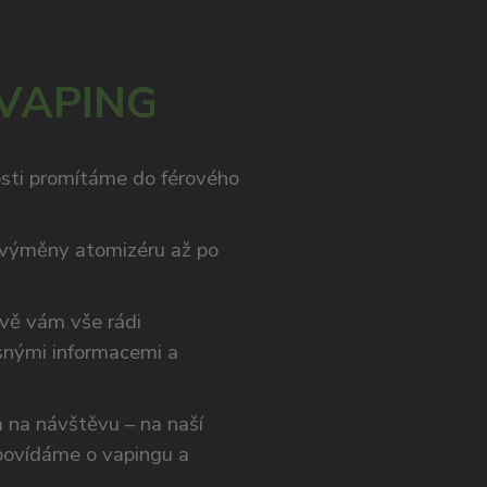
 VAPING
osti promítáme do férového
výměny atomizéru až po
ivě vám vše rádi
snými informacemi a
ám na návštěvu – na naší
opovídáme o vapingu a