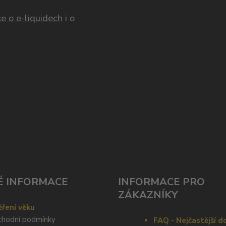
e o e-liquidech
i o
É INFORMACE
INFORMACE PRO
ZÁKAZNÍKY
ření věku
hodní podmínky
FAQ - Nejčastější d