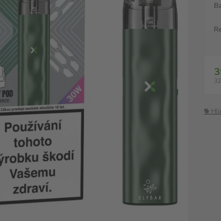
Ba
Re
3
32
🐕 Hl