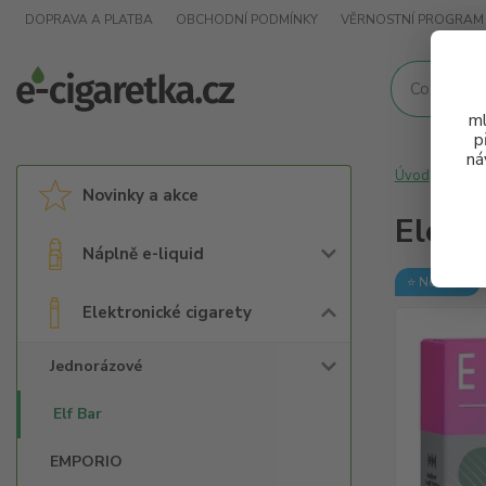
DOPRAVA A PLATBA
OBCHODNÍ PODMÍNKY
VĚRNOSTNÍ PROGRAM
ml
p
ná
Úvod
Elek
Novinky a akce
Elekt
Náplně e-liquid
⭐ Novinka
Elektronické cigarety
Jednorázové
Elf Bar
EMPORIO