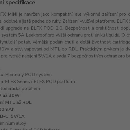
í specifikace
FX MINI
je navržen jako kompaktní, ale výkonné zařízení pro k
, odolně a jistě padne do ruky. Zařízení využívá platformu ELFX 
dí upgrade na ELFX POD 2.0. Bezpečnost a praktičnost doplňu
a systém 5A Leakproof pro vyšší ochranu proti úniku liquidu. O
lynulejší potah, věrnější podání chuti a delší životnost cartr
0W a styl vapování od MTL po RDL. Praktickým prvkem je dyna
pro rychlé nabíjení 5V/1A a sada 7 bezpečnostních ochran pro b
:
tu: Plnitelný POD systém
ta: ELFX Series / ELFX POD platform
utomatická potahem
 až 30W
ní:
MTL až RDL
00mAh
B-C, 5V/1A
uminium alloy