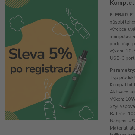
Kompletn
ELFBAR EL
působí lehce
výrobce uvá
manipulaci 
podporuje p
výkonu 10-3
USB-C port 
Parametry
Typ produk
Kompatibili
Aktivace: a
Výkon:
10W
Styl vapová
Baterie:
10
Nabíjení:
US
Materiál: al