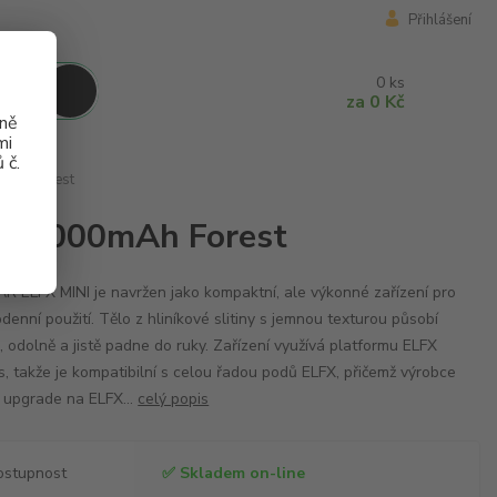
Přihlášení
0
ks
za
0 Kč
aně
mi
 č.
0mAh Forest
ini 1000mAh Forest
R ELFX MINI je navržen jako kompaktní, ale výkonné zařízení pro
denní použití. Tělo z hliníkové slitiny s jemnou texturou působí
, odolně a jistě padne do ruky. Zařízení využívá platformu ELFX
s, takže je kompatibilní s celou řadou podů ELFX, přičemž výrobce
 upgrade na ELFX...
celý popis
ostupnost
✅ Skladem on-line