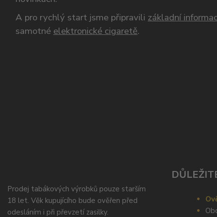
A pro rychlý start jsme připravili
základní informac
samotné
elektronické cigaretě
.
DŮLEŽIT
Prodej tabákových výrobků pouze starším
Ově
18 let. Věk kupujícího bude ověřen před
Obc
odesláním i při převzetí zasilky.