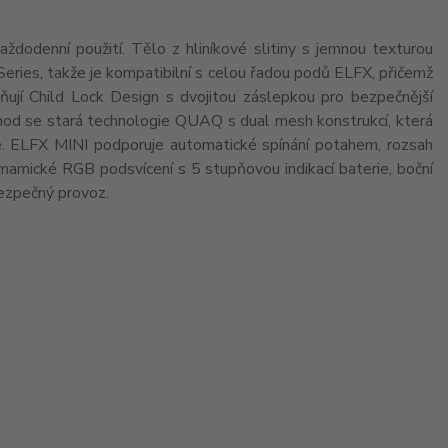
aždodenní použití. Tělo z hliníkové slitiny s jemnou texturou
Series, takže je kompatibilní s celou řadou podů ELFX, přičemž
jí Child Lock Design s dvojitou záslepkou pro bezpečnější
 chod se stará technologie QUAQ s dual mesh konstrukcí, která
idge. ELFX MINI podporuje automatické spínání potahem, rozsah
mické RGB podsvícení s 5 stupňovou indikací baterie, boční
ezpečný provoz.