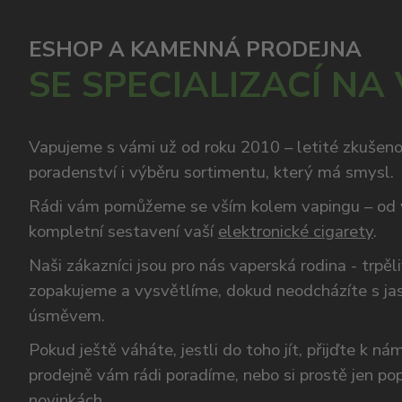
ESHOP A KAMENNÁ PRODEJNA
SE SPECIALIZACÍ NA
Vapujeme s vámi už od roku 2010 – letité zkušen
poradenství i výběru sortimentu, který má smysl.
Rádi vám pomůžeme se vším kolem vapingu – od 
kompletní sestavení vaší
elektronické cigarety
.
Naši zákazníci jsou pro nás vaperská rodina - trpěl
zopakujeme a vysvětlíme, dokud neodcházíte s ja
úsměvem.
Pokud ještě váháte, jestli do toho jít, přijďte k n
prodejně vám rádi poradíme, nebo si prostě jen p
novinkách.