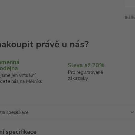
🐕 Hl
amenná
Sleva až 20%
rodejna
Pro registrované
jsme jen virtuální,
zákazníky
jdete nás na Mělníku
ní specifikace
í specifikace