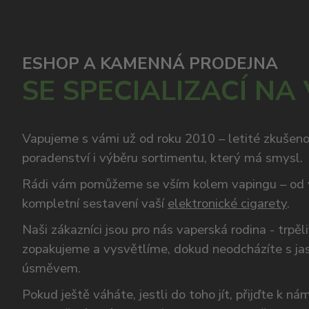
ESHOP A KAMENNÁ PRODEJNA
SE SPECIALIZACÍ NA
Vapujeme s vámi už od roku 2010 – letité zkušen
poradenství i výběru sortimentu, který má smysl.
Rádi vám pomůžeme se vším kolem vapingu – od 
kompletní sestavení vaší
elektronické cigarety
.
Naši zákazníci jsou pro nás vaperská rodina - trpěl
zopakujeme a vysvětlíme, dokud neodcházíte s ja
úsměvem.
Pokud ještě váháte, jestli do toho jít, přijďte k n