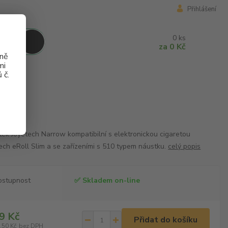
Přihlášení
0
ks
za
0 Kč
aně
mi
 č.
ek Joyetech Narrow kompatibilní s elektronickou cigaretou
ech eRoll Slim a se zařízeními s 510 typem náustku.
celý popis
ostupnost
✅ Skladem on-line
9 Kč
Přidat do košíku
,50 Kč
bez DPH