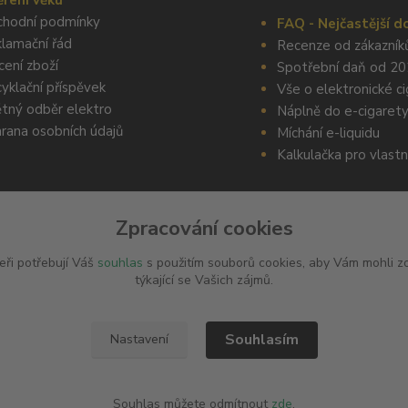
ření věku
hodní podmínky
FAQ - Nejčastější d
lamační řád
Recenze od zákazník
cení zboží
Spotřební daň od 2
yklační příspěvek
Vše o elektronické c
tný odběr elektro
Náplně do e-cigaret
rana osobních údajů
Míchání e-liquidu
Kalkulačka pro vlastn
Zpracování cookies
eři potřebují Váš
souhlas
s použitím souborů cookies, aby Vám mohli z
týkající se Vašich zájmů.
Upravit sběr cookies.
Souhlasím
Nastavení
yhrazena.
Souhlas můžete odmítnout
zde
.