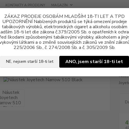
KONTAKTY A PRODEJNY
MAGAZÍN
ZÁKAZ PRODEJE OSOBÁM MLADŠÍM 18-TI LET A TPD
UPOZORNĚNÍ Nabízených produktů se týká omezení prodeje
tabákových výrobků, elektronických cigaret a alkoholu osobám
adším 18-ti let dle zákona č.379/2005 Sb. o opatřeních k ochr
řed škodami způsobenými tabákovými výrobky, alkoholem a jiný
vykovými látkami a o změně souvisejících zákonů ve znění zákonů
lušenství
Náustek Joyetech Narrow 510 Black
225/2006 Sb., č. 274/2008 Sb. a č. 305/2009 Sb.
ek Joyetech Narrow 510 Black
ANO, jsem starší 18-ti let
NE, nejsem starší 18-ti let
Náust
Joyet
D
4
40