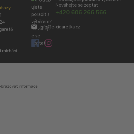
Neváhejte se zeptat
otazy
+420 606 266 566
ů
024
info@e-cigaretka.cz
igaretě
y
í míchání
obrazovat informace
Vytvořeno na
Eshop-rychle.cz