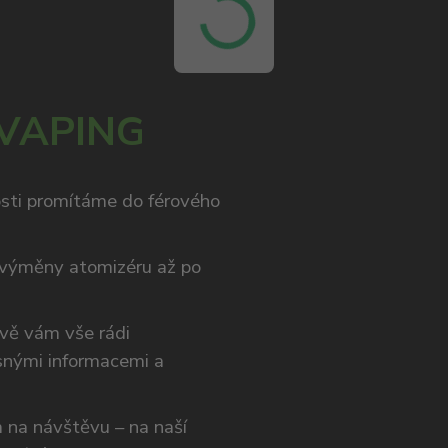
 VAPING
osti promítáme do férového
výměny atomizéru až po
ivě vám vše rádi
snými informacemi a
ám na návštěvu – na naší