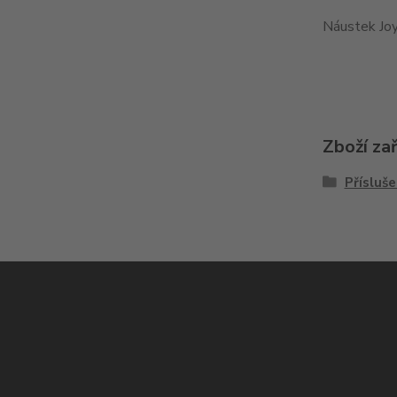
Náustek Joy
Zboží za
Přísluše