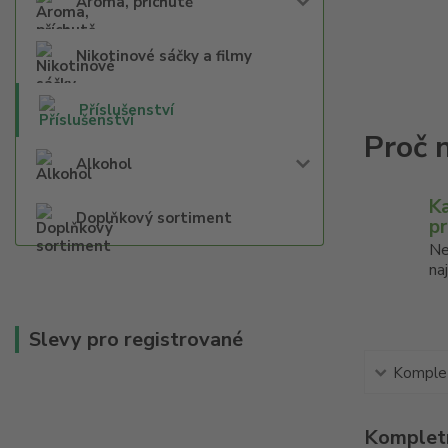
Aroma, příchutě
Nikotinové sáčky a filmy
Příslušenství
Alkohol
K
Doplňkový sortiment
p
Ne
na
Slevy pro registrované
Komplet
Kompletn