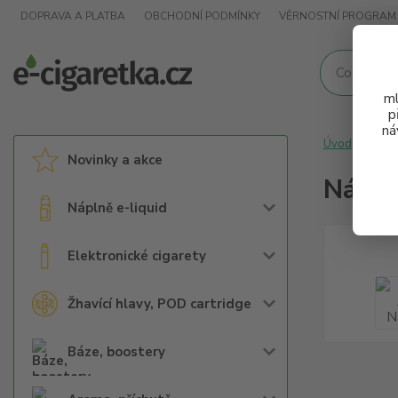
DOPRAVA A PLATBA
OBCHODNÍ PODMÍNKY
VĚRNOSTNÍ PROGRAM
ml
p
ná
Úvod
Přís
Novinky a akce
Náust
Náplně e-liquid
Elektronické cigarety
Žhavící hlavy, POD cartridge
Báze, boostery