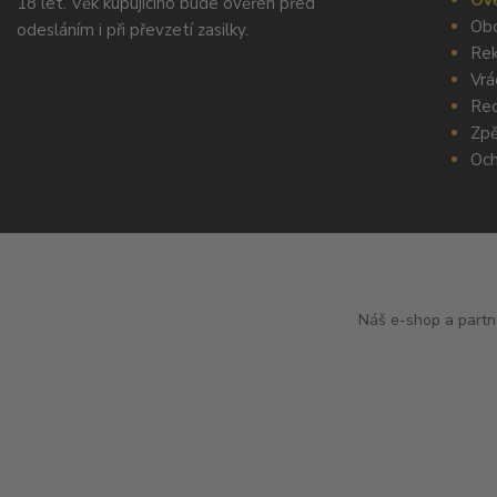
Ově
18 let. Věk kupujícího bude ověřen před
Obc
odesláním i při převzetí zasilky.
Rek
Vrá
Rec
Zpě
Och
Náš e-shop a partn
Copyright © 2010 - 2025
Miroslav Černý - MCx.cz
. Všechna práva v