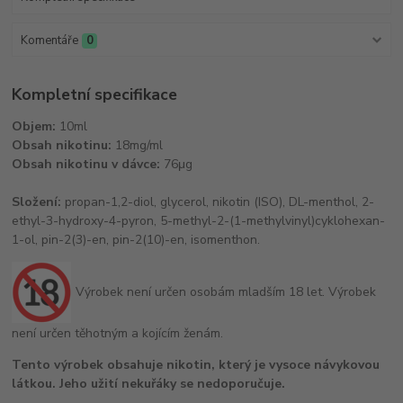
Komentáře
0
Kompletní specifikace
Objem:
10ml
Obsah nikotinu:
18mg/ml
Obsah nikotinu v dávce:
76μg
Složení:
propan-1,2-diol, glycerol, nikotin (ISO), DL-menthol, 2-
ethyl-3-hydroxy-4-pyron, 5-methyl-2-(1-methylvinyl)cyklohexan-
1-ol, pin-2(3)-en, pin-2(10)-en, isomenthon.
Výrobek není určen osobám mladším 18 let. Výrobek
není určen těhotným a kojícím ženám.
Tento výrobek obsahuje nikotin, který je vysoce návykovou
látkou. Jeho užití nekuřáky se nedoporučuje.