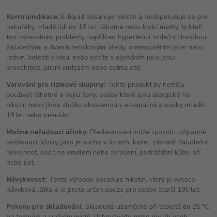
Kontraindikace:
E-liquid obsahuje nikotin a nedoporučuje se pro
nekuřáky, mladé lidi do 18 let, těhotné nebo kojící matky, ty kteří
trpí zdravotními problémy, například hypertenzí, srdeční chorobou,
žaludečními a dvanácterníkovými vředy, onemocněním jater nebo
ledvin, bolesti v krku, nebo potíže s dýcháním jako jsou:
bronchitida, plicní emfyzém nebo astma atd.
Varování pro rizikové skupiny:
Tento produkt by neměly
používat těhotné a kojící ženy, osoby které jsou alergické na
nikotin nebo jinou složku obsaženou v e-kapalině a osoby mladší
18 let nebo nekuřáci.
Možné nežádoucí účinky:
Předávkování může způsobit případné
nežádoucí účinky, jako je sucho v ústech, kašel, závratě, žaludeční
nevolnost, pocit na omdlení nebo zvracení, podráždění kůže, očí
nebo úst.
Návykovost:
Tento výrobek obsahuje nikotin, který je vysoce
návyková látka a je proto určen pouze pro osoby starší 18ti let.
Pokyny pro skladování:
Skladujte uzamčené při teplotě do 25 °C
na temném a suchém místě. Uchovávejte mimo dosah osob