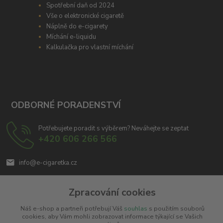
Spotřební daň od 2024
Vše o elektronické cigaretě
Náplně do e-cigarety
Míchání e-liquidu
Kalkulačka pro vlastní míchání
ODBORNÉ PORADENSTVÍ
Potřebujete poradit s výběrem? Neváhejte se zeptat
+420 606 266 566
info@e-cigaretka.cz
Zpracování cookies
Náš e-shop a partneři potřebují Váš
souhlas
s použitím souborů
cookies, aby Vám mohli zobrazovat informace týkající se Vašich