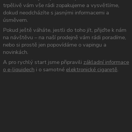
trpělivě vám vše rádi zopakujeme a vysvětlíme,
dokud neodcházíte s jasnými informacemi a
úsměvem.
Pokud ještě váháte, jestli do toho jít, přijďte k nám
na návštěvu – na naší prodejně vám rádi poradíme,
nebo si prostě jen popovídáme o vapingu a
novinkách.
A pro rychlý start jsme připravili
základní informace
o e-liquidech
i o samotné
elektronické cigaretě
.