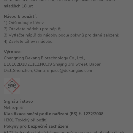
mladších 18 let.
Návod k použití:
1) Odšroubujte láhev;
2) Otevřete nádobu pro náplň;
3) Vytlačte náplň do nádoby podle pokynů pro dané zařízení;
4) Zavřete láhev i nádobu.
Výrobce:
Changning Dekang Biotechnology Co., Ltd.,
B1C1C2D1D2E1E2,NO.39 Shajing 3rd Street. Baoan
Dist.,Shenzhen, China, e-juice@dekangbio.com
Signální slovo
Nebezpečí
Klasifikace směsi podle nařízení (ES) č. 1272/2008
H301 Toxický při požití.
Pokyny pro bezpečné zacházení
P101 Je-li nutná lékařská pomoc, mějte po ruce obal nebo štítek