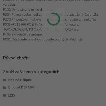
výrobku.
P102 Uchovávejte mimo dosah dětí.
P264 Po manipulaci důkladně omyjte ruce a zasažené části těla.
P270 Při používání tohoto výrobku nejezte, nepijte ani nekuřte.
P301+P312 PŘI POŽITÍ: Necítíte-li se dobře, volejte
TOXIKOLOGICKÉ INFORMAČNÍ STŘEDISKO/lékaře.
P405 Skladujte uzamčené.
P501 Odstraňte obsah/obal podle platných předpisů.
Původ zboží
Zboží zařazeno v kategoriích
Náplně e-liquid
E-liquid DEKANG
Fifty