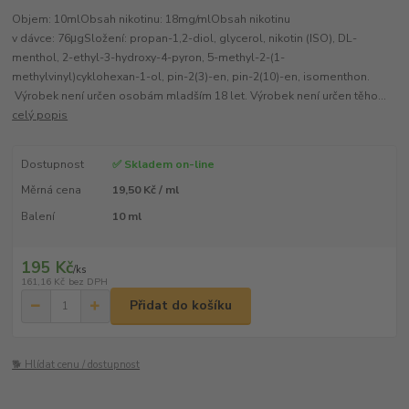
Objem: 10mlObsah nikotinu: 18mg/mlObsah nikotinu
v dávce: 76μgSložení: propan-1,2-diol, glycerol, nikotin (ISO), DL-
menthol, 2-ethyl-3-hydroxy-4-pyron, 5-methyl-2-(1-
methylvinyl)cyklohexan-1-ol, pin-2(3)-en, pin-2(10)-en, isomenthon.
Výrobek není určen osobám mladším 18 let. Výrobek není určen těho...
celý popis
Dostupnost
✅ Skladem on-line
Měrná cena
19,50 Kč / ml
Balení
10 ml
195 Kč
/
ks
161,16 Kč
bez DPH
Přidat do košíku
🐕 Hlídat cenu / dostupnost