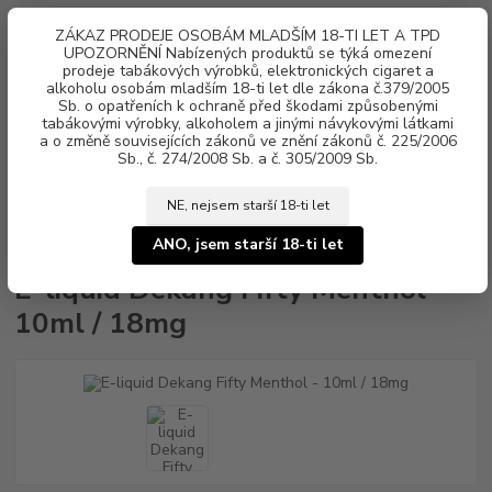
0
ks
ZÁKAZ PRODEJE OSOBÁM MLADŠÍM 18-TI LET A TPD
za
0 Kč
UPOZORNĚNÍ Nabízených produktů se týká omezení
prodeje tabákových výrobků, elektronických cigaret a
alkoholu osobám mladším 18-ti let dle zákona č.379/2005
Menu
Sb. o opatřeních k ochraně před škodami způsobenými
tabákovými výrobky, alkoholem a jinými návykovými látkami
a o změně souvisejících zákonů ve znění zákonů č. 225/2006
Sb., č. 274/2008 Sb. a č. 305/2009 Sb.
NE, nejsem starší 18-ti let
Úvod
Náplně e-liquid
E-liquid DEKANG
Fifty
E-liquid Dekang
Fifty Menthol - 10ml / 18mg
ANO, jsem starší 18-ti let
E-liquid Dekang Fifty Menthol -
10ml / 18mg