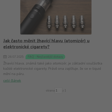
Jak často měnit žhavící hlavu (atomizér) u
elektronické cigarety?
26
.
07
.
2025
FAQ - Nejčastější dotazy
Žhavící hlava, známá také jako atomizér, je základní součástka
každé elektronické cigarety. Právě ona zajišťuje, že se e-liquid
mění na páru.
celý článek
strana
z 1