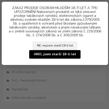
0
ks
ZÁKAZ PRODEJE OSOBÁM MLADŠÍM 18-TI LET A TPD
za
0 Kč
UPOZORNĚNÍ Nabízených produktů se týká omezení
prodeje tabákových výrobků, elektronických cigaret a
alkoholu osobám mladším 18-ti let dle zákona č.379/2005
Menu
Sb. o opatřeních k ochraně před škodami způsobenými
tabákovými výrobky, alkoholem a jinými návykovými látkami
a o změně souvisejících zákonů ve znění zákonů č. 225/2006
Sb., č. 274/2008 Sb. a č. 305/2009 Sb.
NE, nejsem starší 18-ti let
ANO, jsem starší 18-ti let
Kategorie blogu
Novinky
Ze světa vapingu
FAQ - Nejčastější dotazy
VapingClub
Video návody a recenze