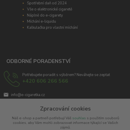
Spotřební daň od 2024
Vše o elektronické cigaretě
Náplně do e-cigarety
Míchání e-liquidu
Kalkulačka pro vlastní míchání
ODBORNÉ PORADENSTVÍ
Potřebujete poradit s výběrem? Neváhejte se zeptat
+420 606 266 566
info@e-cigaretka.cz
Zpracování cookies
Náš e-shop a partneři potřebují Váš
souhlas
s použitím souborů
cookies, aby Vám mohli zobrazovat informace týkající se Vašich
zájmů.