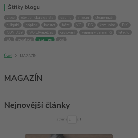
Štítky blogu
video
elektronická cigareta
vaping
nikotin
clearomizér
e-liquid
náplně
booster
báze
VG
PG
komunita
DIY
COVID19
WorldVapeDay
cestování
vaping v zahraničí
letadlo
EU
regulace
atomizér
coil
Úvod
MAGAZÍN
MAGAZÍN
Nejnovější články
strana
z 1