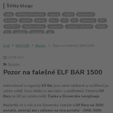
Štítky blogu
video
elektronická cigareta
vaping
nikotin
clearomizér
e-liquid
náplně
booster
báze
VG
PG
komunita
DIY
COVID19
WorldVapeDay
cestování
vaping v zahraničí
letadlo
EU
regulace
atomizér
coil
Úvod
MAGAZÍN
Novinky
Pozor na falešné ELF BAR 1500
23
.
08
.
2022
Novinky
Pozor na falešné ELF BAR 1500
Jednorázové e-cigarety
Elf Bar
jsou velmi oblíbené a rozšířené po
celém světě. Svou oblibu si ale našli i u padělatelů. Falešné
Elf
Bary
se šíří po celém světě,
Česka a Slovenska nevyjímaje
.
Nejčastěji se u nás a na Slovensku setkáte
s Elf Bary na 1500
potahů, existují ale i zařízení na více potahů - 3000, 5000