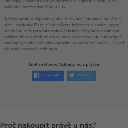
kde dojde k ověření dané jednorázové e-cigarety s počty jejího
ověření (v tomto případě pouze 1x)
2) Překontrolujte si papírový obal a základní informace na něm. V
rámci legislativy EU musí být veškeré informace v daném jazyce
pro danou zemi (
pro nás tedy v češtině
). Vždy musí obsahovat
veškeré složení látek, objem tekutiny, parametry, info o nebezpečí,
varovné symboly a nálepky, varování, slepecký trojúhelník, UFI kód
a hlavně dovozce/distributora.
Líbil se článek? Sdílejte ho s přáteli
Facebook
Twitter