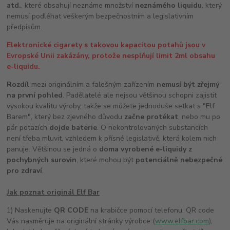
atd.
, které obsahují neznáme množství
neznámého liquidu
, který
nemusí podléhat veškerým bezpečnostním a legislativním
předpisům.
Elektronické cigarety s takovou kapacitou potahů jsou v
Evropské Unii zakázány, protože nesplňují limit 2ml obsahu
e-liquidu.
Rozdíl
mezi originálním a falešným zařízením
nemusí být zřejmý
na první pohled
. Padělatelé ale nejsou většinou schopni zajistit
vysokou kvalitu výroby, takže se můžete jednoduše setkat s "Elf
Barem", který bez zjevného důvodu
začne protékat
, nebo mu po
pár potazích
dojde
baterie
. O nekontrolovaných substancích
není třeba mluvit, vzhledem k přísné legislativě, která kolem nich
panuje. Většinou se jedná o
doma vyrobené
e-liquidy
z
pochybných surovin
, které mohou být
potenciálně nebezpečné
pro zdraví
.
Jak poznat originál Elf Bar
1) Naskenujte
QR CODE
na krabičce pomocí telefonu. QR code
Vás nasměruje na originální stránky výrobce (
www.elfbar.com
),