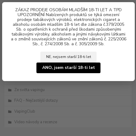
0
ks
ZÁKAZ PRODEJE OSOBÁM MLADŠÍM 18-TI LET A TPD
za
0 Kč
UPOZORNĚNÍ Nabízených produktů se týká omezení
prodeje tabákových výrobků, elektronických cigaret a
alkoholu osobám mladším 18-ti let dle zákona č.379/2005
Menu
Sb. o opatřeních k ochraně před škodami způsobenými
tabákovými výrobky, alkoholem a jinými návykovými látkami
a o změně souvisejících zákonů ve znění zákonů č. 225/2006
Sb., č. 274/2008 Sb. a č. 305/2009 Sb.
NE, nejsem starší 18-ti let
ANO, jsem starší 18-ti let
Kategorie blogu
Novinky
Ze světa vapingu
FAQ - Nejčastější dotazy
VapingClub
Video návody a recenze