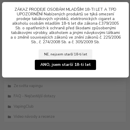
0
ks
ZÁKAZ PRODEJE OSOBÁM MLADŠÍM 18-TI LET A TPD
za
0 Kč
UPOZORNĚNÍ Nabízených produktů se týká omezení
prodeje tabákových výrobků, elektronických cigaret a
alkoholu osobám mladším 18-ti let dle zákona č.379/2005
Menu
Sb. o opatřeních k ochraně před škodami způsobenými
tabákovými výrobky, alkoholem a jinými návykovými látkami
a o změně souvisejících zákonů ve znění zákonů č. 225/2006
Sb., č. 274/2008 Sb. a č. 305/2009 Sb.
NE, nejsem starší 18-ti let
ANO, jsem starší 18-ti let
Kategorie blogu
Novinky
Ze světa vapingu
FAQ - Nejčastější dotazy
VapingClub
Video návody a recenze