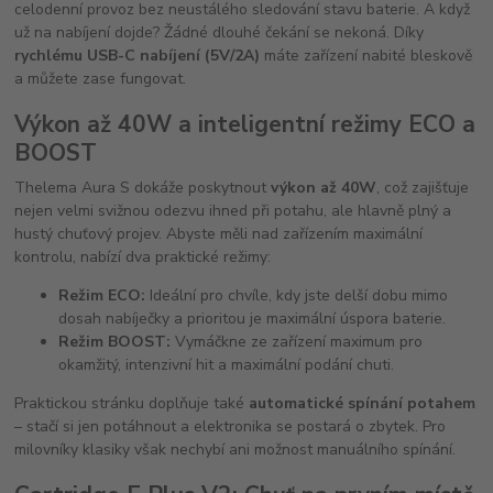
celodenní provoz bez neustálého sledování stavu baterie. A když
už na nabíjení dojde? Žádné dlouhé čekání se nekoná. Díky
rychlému USB-C nabíjení (5V/2A)
máte zařízení nabité bleskově
a můžete zase fungovat.
Výkon až 40W a inteligentní režimy ECO a
BOOST
Thelema Aura S dokáže poskytnout
výkon až 40W
, což zajišťuje
nejen velmi svižnou odezvu ihned při potahu, ale hlavně plný a
hustý chuťový projev. Abyste měli nad zařízením maximální
kontrolu, nabízí dva praktické režimy:
Režim ECO:
Ideální pro chvíle, kdy jste delší dobu mimo
dosah nabíječky a prioritou je maximální úspora baterie.
Režim BOOST:
Vymáčkne ze zařízení maximum pro
okamžitý, intenzivní hit a maximální podání chuti.
Praktickou stránku doplňuje také
automatické spínání potahem
– stačí si jen potáhnout a elektronika se postará o zbytek. Pro
milovníky klasiky však nechybí ani možnost manuálního spínání.