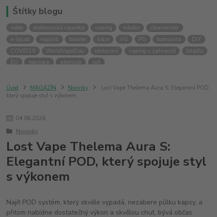
Štítky blogu
video
elektronická cigareta
vaping
nikotin
clearomizér
e-liquid
náplně
booster
báze
VG
PG
komunita
DIY
COVID19
WorldVapeDay
cestování
vaping v zahraničí
letadlo
EU
regulace
atomizér
coil
Úvod
MAGAZÍN
Novinky
Lost Vape Thelema Aura S: Elegantní POD,
který spojuje styl s výkonem
04
.
06
.
2026
Novinky
Lost Vape Thelema Aura S:
Elegantní POD, který spojuje styl
s výkonem
Najít POD systém, který skvěle vypadá, nezabere půlku kapsy, a
přitom nabídne dostatečný výkon a skvělou chuť, bývá občas