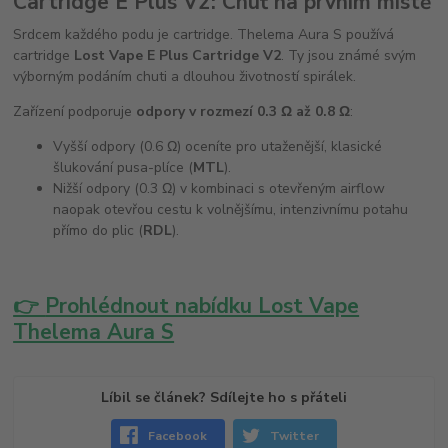
Cartridge E Plus V2: Chuť na prvním místě
Srdcem každého podu je cartridge. Thelema Aura S používá
cartridge
Lost Vape E Plus Cartridge V2
. Ty jsou známé svým
výborným podáním chuti a dlouhou životností spirálek.
Zařízení podporuje
odpory v rozmezí 0.3 Ω až 0.8 Ω
:
Vyšší odpory (0.6 Ω) oceníte pro utaženější, klasické
šlukování pusa-plíce (
MTL
).
Nižší odpory (0.3 Ω) v kombinaci s otevřeným airflow
naopak otevřou cestu k volnějšímu, intenzivnímu potahu
přímo do plic (
RDL
).
👉
Prohlédnout nabídku Lost Vape
Thelema Aura S
Líbil se článek? Sdílejte ho s přáteli
Facebook
Twitter