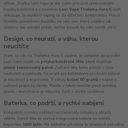
oříšek. Značka Lost Vape je ale svými precizně zpracovanými
kousky pověstná a s novinkou
Lost Vape Thelema Aura S
opět
dokazuje, že moderní vaping se dá dělat bez kompromisů. Pokud
hledáte spolehlivou mašinku na celý den, která zvládne jak
utažený, tak volnější potah, tenhle kousek by vám neměl utéct.
Design, co neurazí, a váha, kterou
neucítíte
První, co vás na Thelema Aura S zaujme, je samotné zpracování.
Lost Vape vsadil na
polykarbonátové tělo
, které doplňuje
jemně texturovaný panel
. Zařízení díky tomu působí v ruce
hodnotně a neklouže. Co je ale pro každodenní používání klíčové,
je hmotnost a ergonomie. S váhou
kolem 60 gramů
v kapse o
zařízení prakticky nevíte. Přesto v rukou nemáte pocit levného
plastu – konstrukce je robustní, čistá a skvěle vyvážená.
Baterka, co podrží, a rychlé nabíjení
Kompaktní rozměry naštěstí neznamenaly ústupky v oblasti
výdrže. Uvnitř těla se ukrývá integrovaná baterie se solidní
kapacitou
1600 mAh
. Pro běžného uživatele to znamená pohodlný