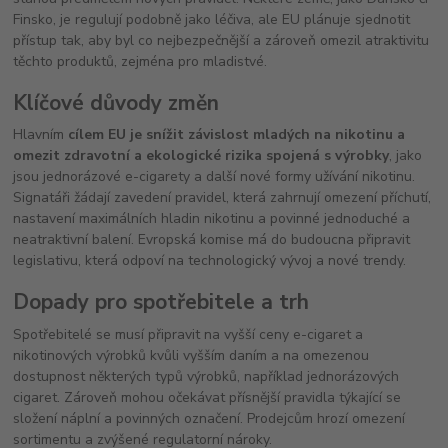
Finsko, je regulují podobně jako léčiva, ale EU plánuje sjednotit
přístup tak, aby byl co nejbezpečnější a zároveň omezil atraktivitu
těchto produktů, zejména pro mladistvé.
Klíčové důvody změn
Hlavním
cílem EU je snížit závislost mladých na nikotinu a
omezit zdravotní a ekologické rizika spojená s výrobky
, jako
jsou jednorázové e-cigarety a další nové formy užívání nikotinu.
Signatáři žádají zavedení pravidel, která zahrnují omezení příchutí,
nastavení maximálních hladin nikotinu a povinné jednoduché a
neatraktivní balení. Evropská komise má do budoucna připravit
legislativu, která odpoví na technologický vývoj a nové trendy.
Dopady pro spotřebitele a trh
Spotřebitelé se musí připravit na vyšší ceny e-cigaret a
nikotinových výrobků kvůli vyšším daním a na omezenou
dostupnost některých typů výrobků, například jednorázových
cigaret. Zároveň mohou očekávat přísnější pravidla týkající se
složení náplní a povinných označení. Prodejcům hrozí omezení
sortimentu a zvýšené regulatorní nároky.