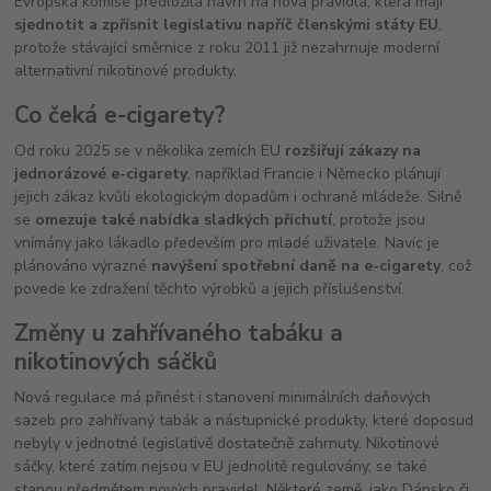
Evropská komise předložila návrh na nová pravidla, která mají
sjednotit a zpřísnit legislativu napříč členskými státy EU
,
protože stávající směrnice z roku 2011 již nezahrnuje moderní
alternativní nikotinové produkty.
Co čeká e-cigarety?
Od roku 2025 se v několika zemích EU
rozšiřují zákazy na
jednorázové e-cigarety
, například Francie i Německo plánují
jejich zákaz kvůli ekologickým dopadům i ochraně mládeže. Silně
se
omezuje také nabídka sladkých příchutí
, protože jsou
vnímány jako lákadlo především pro mladé uživatele. Navíc je
plánováno výrazné
navýšení spotřební daně na e-cigarety
, což
povede ke zdražení těchto výrobků a jejich příslušenství.
Změny u zahřívaného tabáku a
nikotinových sáčků
Nová regulace má přinést i stanovení minimálních daňových
sazeb pro zahřívaný tabák a nástupnické produkty, které doposud
nebyly v jednotné legislativě dostatečně zahrnuty. Nikotinové
sáčky, které zatím nejsou v EU jednolitě regulovány, se také
stanou předmětem nových pravidel. Některé země, jako Dánsko či