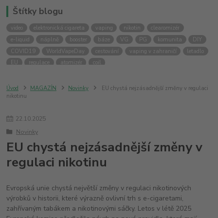
Štítky blogu
video
elektronická cigareta
vaping
nikotin
clearomizér
e-liquid
náplně
booster
báze
VG
PG
komunita
DIY
COVID19
WorldVapeDay
cestování
vaping v zahraničí
letadlo
EU
regulace
atomizér
coil
Úvod
MAGAZÍN
Novinky
EU chystá nejzásadnější změny v regulaci
nikotinu
22
.
10
.
2025
Novinky
EU chystá nejzásadnější změny v
regulaci nikotinu
Evropská unie chystá největší změny v regulaci nikotinových
výrobků v historii, které výrazně ovlivní trh s e-cigaretami,
zahřívaným tabákem a nikotinovými sáčky. Letos v létě 2025