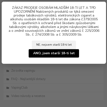
0
ks
ZÁKAZ PRODEJE OSOBÁM MLADŠÍM 18-TI LET A TPD
za
0 Kč
UPOZORNĚNÍ Nabízených produktů se týká omezení
prodeje tabákových výrobků, elektronických cigaret a
alkoholu osobám mladším 18-ti let dle zákona č.379/2005
Menu
Sb. o opatřeních k ochraně před škodami způsobenými
tabákovými výrobky, alkoholem a jinými návykovými látkami
a o změně souvisejících zákonů ve znění zákonů č. 225/2006
Sb., č. 274/2008 Sb. a č. 305/2009 Sb.
NE, nejsem starší 18-ti let
ANO, jsem starší 18-ti let
Kategorie blogu
Novinky
Ze světa vapingu
FAQ - Nejčastější dotazy
VapingClub
Video návody a recenze