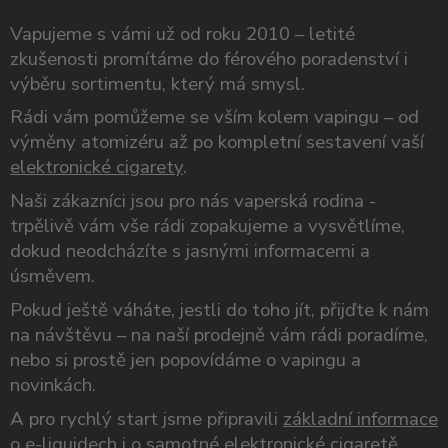
Vapujeme s vámi už od roku 2010 – letité
zkušenosti promítáme do férového poradenství i
výběru sortimentu, který má smysl.
Rádi vám pomůžeme se vším kolem vapingu – od
výměny atomizéru až po kompletní sestavení vaší
elektronické cigarety
.
Naši zákazníci jsou pro nás vaperská rodina -
trpělivě vám vše rádi zopakujeme a vysvětlíme,
dokud neodcházíte s jasnými informacemi a
úsměvem.
Pokud ještě váháte, jestli do toho jít, přijďte k nám
na návštěvu – na naší prodejně vám rádi poradíme,
nebo si prostě jen popovídáme o vapingu a
novinkách.
A pro rychlý start jsme připravili
základní informace
o e-liquidech
i o samotné
elektronické cigaretě
.