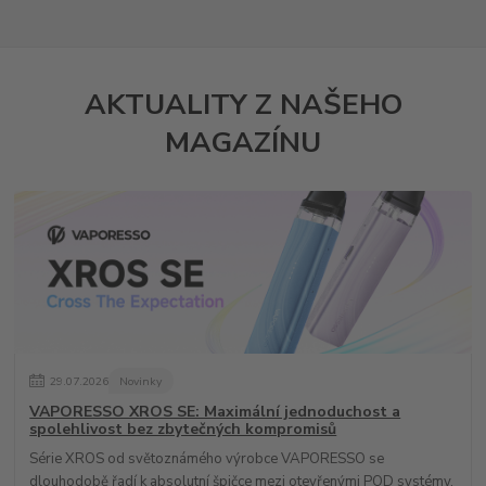
AKTUALITY Z NAŠEHO
MAGAZÍNU
29
.
07
.
2026
Novinky
VAPORESSO XROS SE: Maximální jednoduchost a
spolehlivost bez zbytečných kompromisů
Série XROS od světoznámého výrobce VAPORESSO se
dlouhodobě řadí k absolutní špičce mezi otevřenými POD systémy.