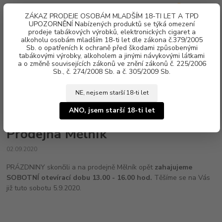
0
ks
ZÁKAZ PRODEJE OSOBÁM MLADŠÍM 18-TI LET A TPD
za
0 Kč
UPOZORNĚNÍ Nabízených produktů se týká omezení
prodeje tabákových výrobků, elektronických cigaret a
alkoholu osobám mladším 18-ti let dle zákona č.379/2005
Menu
Sb. o opatřeních k ochraně před škodami způsobenými
tabákovými výrobky, alkoholem a jinými návykovými látkami
a o změně souvisejících zákonů ve znění zákonů č. 225/2006
Sb., č. 274/2008 Sb. a č. 305/2009 Sb.
NE, nejsem starší 18-ti let
Úvod
Aktuality
Prodejna Mělník
ANO, jsem starší 18-ti let
Prodejna Mělník
02.09.2020
PRÁZDNINY skončili a na prodejně Mělník opět
zahajujeme
SOBOTNÍ otevírací dobu 13.00 - 16.00 hod.
Těšíme se na Vás
již tuto sobotu 5.9.2020.