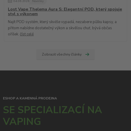
04
.
06
.
2026
Novinky
Lost Vape Thelema Aura S: Elegantní POD, který spojuje
styl s výkonem
Najít POD systém, který skvěle vypadá, nezabere půlku kapsy, a
přitom nabídne dostatečný výkon a skvělou chuť, bývá občas
oříšek.
číst celé
Zobrazit všechny články
ESHOP A KAMENNÁ PRODEJNA
SE SPECIALIZACÍ NA
VAPING