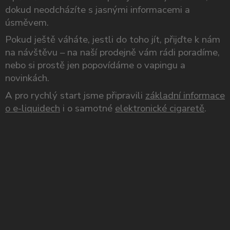
dokud neodcházíte s jasnými informacemi a
úsměvem.
Pokud ještě váháte, jestli do toho jít, přijďte k nám
na návštěvu – na naší prodejně vám rádi poradíme,
nebo si prostě jen popovídáme o vapingu a
novinkách.
A pro rychlý start jsme připravili
základní informace
o e-liquidech
i o samotné
elektronické cigaretě
.