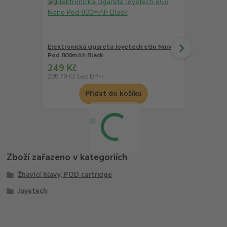
Elektronická cigareta Joyetech eGo Nano
Elektronick
Pod 800mAh Black
Pod 800mAh
249 Kč
249 Kč
205,79 Kč
bez DPH
205,79 Kč
be
Přidat do košíku
Zboží zařazeno v kategoriích
Žhavící hlavy, POD cartridge
Joyetech