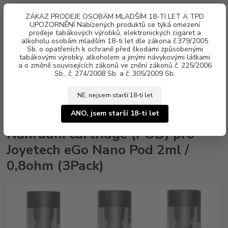
0
ks
ZÁKAZ PRODEJE OSOBÁM MLADŠÍM 18-TI LET A TPD
za
0 Kč
UPOZORNĚNÍ Nabízených produktů se týká omezení
prodeje tabákových výrobků, elektronických cigaret a
alkoholu osobám mladším 18-ti let dle zákona č.379/2005
Menu
Sb. o opatřeních k ochraně před škodami způsobenými
tabákovými výrobky, alkoholem a jinými návykovými látkami
a o změně souvisejících zákonů ve znění zákonů č. 225/2006
Sb., č. 274/2008 Sb. a č. 305/2009 Sb.
NE, nejsem starší 18-ti let
Úvod
Žhavící hlavy, POD cartridge
Joyetech
Náhradní cartridge (POD)
pro Joyetech eGo Nano Pod 2ml / 0,8ohm (3Pack)
ANO, jsem starší 18-ti let
Náhradní cartridge (POD) pro
Joyetech eGo Nano Pod 2ml /
0,8ohm (3Pack)