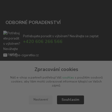
ODBORNÉ PORADENSTVÍ
Potřebujete poradit s výběrem? Neváhejte se zeptat
+420 606 266 566
info@e-cigaretka.cz
Zpracování cookies
Náš e-shop a partneři potřebují Váš
souhlas
s použitím souborů
cookies, aby Vám mohli zobrazovat informace týkající se Vašich
zájmů.
Upravit sběr cookies.
Souhlasím
Nastavení
Copyright © 2010 - 2025
Miroslav Černý - MCx.cz
. Všechna práva vyhrazena.
Vytvořeno na
Eshop-rychle.cz