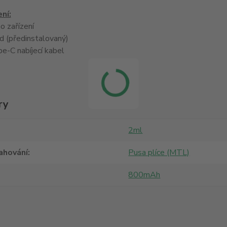
ní:
 zařízení
 (předinstalovaný)
-C nabíjecí kabel
ry
2ml
ahování
Pusa plíce (MTL)
800mAh