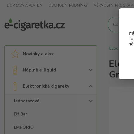
DOPRAVA A PLATBA
OBCHODNÍ PODMÍNKY
VĚRNOSTNÍ PROGRAM
ml
p
ná
Úvod
Elek
Novinky a akce
Elekt
Náplně e-liquid
Gradi
Elektronické cigarety
Jednorázové
Elf Bar
EMPORIO