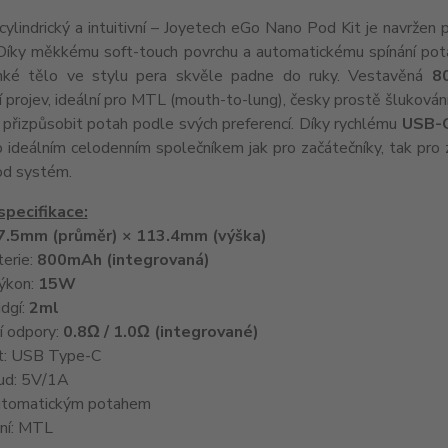
cylindrický a intuitivní – Joyetech eGo Nano Pod Kit je navržen
Díky měkkému soft-touch povrchu a automatickému spínání pota
nké tělo ve stylu pera skvěle padne do ruky. Vestavěná
8
 projev, ideální pro MTL (mouth-to-lung), česky prostě šlukování
přizpůsobit potah podle svých preferencí. Díky rychlému
USB-C
 ideálním celodenním společníkem jak pro začátečníky, tak pro zk
od systém.
specifikace:
7.5mm (průměr) × 113.4mm (výška)
terie:
800mAh (integrovaná)
ýkon:
15W
idgí:
2ml
í odpory:
0.8Ω / 1.0Ω (integrované)
rt: USB Type-C
oud: 5V/1A
automatickým potahem
ní: MTL