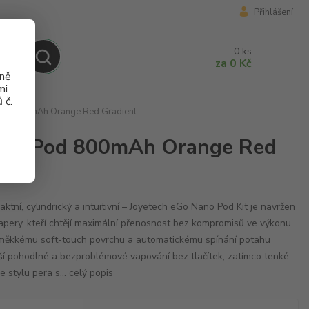
Přihlášení
0
ks
za
0 Kč
aně
mi
 č.
 Pod 800mAh Orange Red Gradient
 Nano Pod 800mAh Orange Red
ktní, cylindrický a intuitivní – Joyetech eGo Nano Pod Kit je navržen
apery, kteří chtějí maximální přenosnost bez kompromisů ve výkonu.
měkkému soft-touch povrchu a automatickému spínání potahu
ší pohodlné a bezproblémové vapování bez tlačítek, zatímco tenké
ve stylu pera s...
celý popis