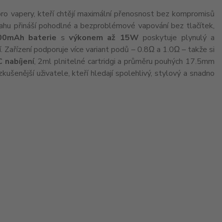
 pro vapery, kteří chtějí maximální přenosnost bez kompromisů
hu přináší pohodlné a bezproblémové vapování bez tlačítek,
00mAh baterie
s
výkonem až 15W
poskytuje plynulý a
. Zařízení podporuje více variant podů – 0.8Ω a 1.0Ω – takže si
 nabíjení
, 2ml plnitelné cartridgi a průměru pouhých 17.5mm
ušenější uživatele, kteří hledají spolehlivý, stylový a snadno