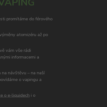
 VAPING
osti promítáme do férového
výměny atomizéru až po
ivě vám vše rádi
snými informacemi a
ám na návštěvu – na naší
opovídáme o vapingu a
e o e-liquidech
i o