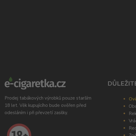
DŮLEŽIT
Prodej tabákových výrobků pouze starším
Ově
18 let. Věk kupujícího bude ověřen před
Obc
odesláním i při převzetí zasilky.
Rek
Vrá
Rec
Zpě