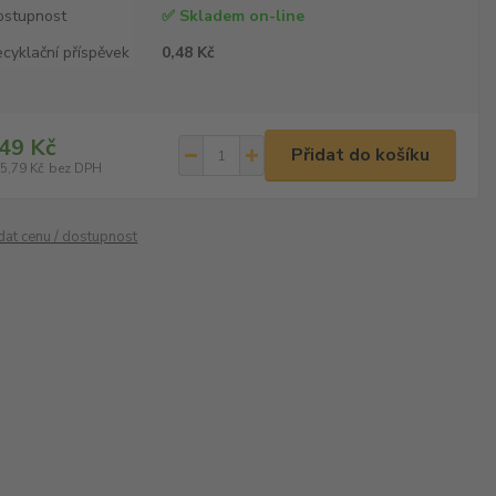
ostupnost
✅ Skladem on-line
cyklační příspěvek
0,48 Kč
49 Kč
Přidat do košíku
5,79 Kč
bez DPH
ídat cenu / dostupnost