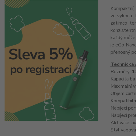
Kompaktní, 
ve výkonu. 
zatímco te
konzistentní
každý může 
je eGo Nano
přenosný p
Technická 
Rozměry:
1
Kapacita ba
Maximální v
Objem cartr
Kompatibiln
Nabíjecí po
Nabíjecí pr
Aktivace: 
Styl vapová