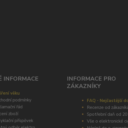
É INFORMACE
INFORMACE PRO
ZÁKAZNÍKY
ření věku
hodní podmínky
FAQ - Nejčastější d
lamační řád
Recenze od zákazník
cení zboží
Spotřební daň od 2
yklační příspěvek
Vše o elektronické c
tný odběr elektro