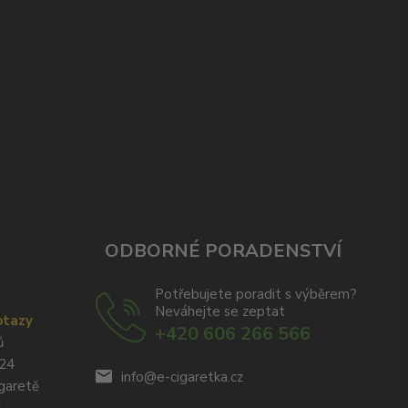
ODBORNÉ PORADENSTVÍ
Potřebujete poradit s výběrem?
Neváhejte se zeptat
otazy
+420 606 266 566
ů
024
info@e-cigaretka.cz
igaretě