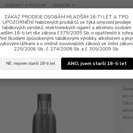
KONTAKTY A PRODEJNY
MAGAZÍN
ZÁKAZ PRODEJE OSOBÁM MLADŠÍM 18-TI LET A TPD
UPOZORNĚNÍ Nabízených produktů se týká omezení prodeje
tabákových výrobků, elektronických cigaret a alkoholu osobám
adším 18-ti let dle zákona č.379/2005 Sb. o opatřeních k ochr
řed škodami způsobenými tabákovými výrobky, alkoholem a jiný
vykovými látkami a o změně souvisejících zákonů ve znění zákonů
tronické cigarety
Joyetech
Elektronická cigareta Joyetech eGo Nano
225/2006 Sb., č. 274/2008 Sb. a č. 305/2009 Sb.
ronická cigareta Joyetech eGo
ANO, jsem starší 18-ti let
NE, nejsem starší 18-ti let
ent
Kompa
pro v
Díky 
přiná
tělo 