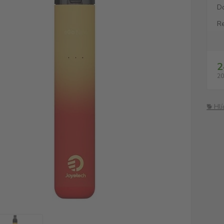
D
Re
2
20
🐕 Hl