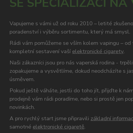
SE SPECIALIZACÍ NA
Vapujeme s vámi už od roku 2010 – letité zkušen
poradenství i výběru sortimentu, který má smysl.
Rádi vám pomůžeme se vším kolem vapingu – od 
kompletní sestavení vaší
elektronické cigarety
.
Naši zákazníci jsou pro nás vaperská rodina - trpěl
zopakujeme a vysvětlíme, dokud neodcházíte s ja
úsměvem.
Pokud ještě váháte, jestli do toho jít, přijďte k n
prodejně vám rádi poradíme, nebo si prostě jen p
novinkách.
A pro rychlý start jsme připravili
základní informac
samotné
elektronické cigaretě
.