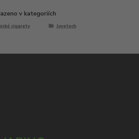
řazeno v kategoriích
ické cigarety
Joyetech