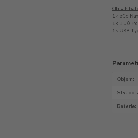
Obsah bale
1× eGo Nano
1× 1.0Ω Pod
1× USB Type
Paramet
Objem
Styl pot
Baterie