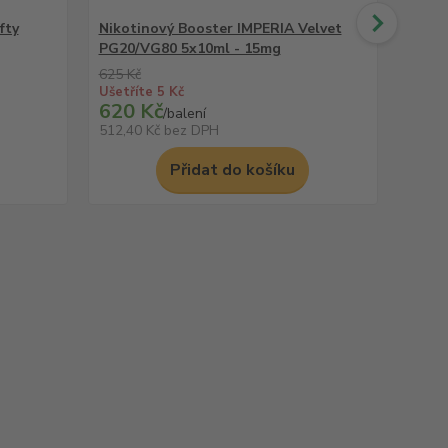
fty
Nikotinový Booster IMPERIA Velvet
Nikot
PG20/VG80 5x10ml - 15mg
PG20
625 Kč
649 K
Ušetříte 5 Kč
Ušetří
620 Kč
644
/
balení
512,40 Kč
bez DPH
532,2
Přidat do košíku