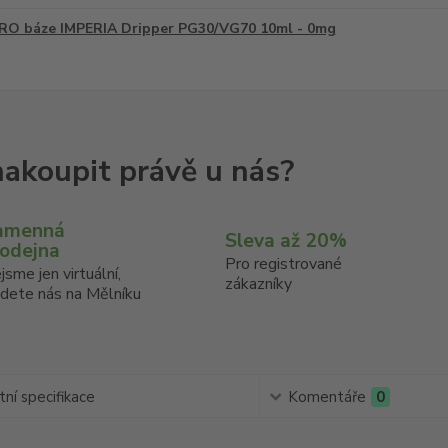
RO báze IMPERIA Dripper PG30/VG70 10ml - 0mg
amenná
Sleva až 20%
rodejna
Pro registrované
jsme jen virtuální,
zákazníky
jdete nás na Mělníku
ní specifikace
Komentáře
0