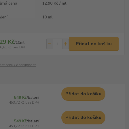
ěrná cena
12,90 Kč / ml
lení
10 ml
29 Kč
/
10ml
Přidat do košíku
6,61 Kč
bez DPH
ídat cenu / dostupnost
Přidat do košíku
549 Kč
/
balení
453,72 Kč
bez DPH
Přidat do košíku
549 Kč
/
balení
453,72 Kč
bez DPH