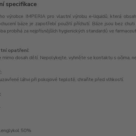
í specifikace
o výrobce IMPERIA pro vlastní výrobu e-liquidů, která obsahu
chucení báze je zapotřebí použití příchutí. Báze jsou bez chuti
oba probíhá za nejpřísnějších hygienických standardů ve farmaceut
ní opatření:
 mimo dosah dětí. Nepolykejte, vyhněte se kontaktu s očima, ne
:
uzavřené láhvi při pokojové teplotě, chraňte před vlhkostí.
:
l
lenglykol 50%