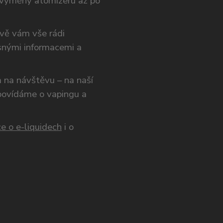
výměny atomizéru až po
ivě vám vše rádi
snými informacemi a
ám na návštěvu – na naší
opovídáme o vapingu a
e o e-liquidech
i o