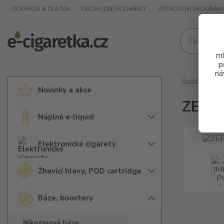
DOPRAVA A PLATBA
OBCHODNÍ PODMÍNKY
VĚRNOSTNÍ PROGRAM
ml
p
ná
Úvod
Báz
Novinky a akce
ZERO 
Náplně e-liquid
Elektronické cigarety
Žhavící hlavy, POD cartridge
Báze, boostery
Nikotinové báze