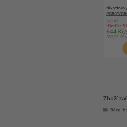
Nikotinový
PG50/VG50
649 Kč
Ušetříte 5 
644 Kč
/
532,23 Kč
b
Zboží za
Báze, b