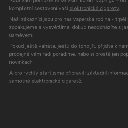
Rádi vám pomůžeme se vším kolem vapingu – od 
kompletní sestavení vaší
elektronické cigarety
.
Naši zákazníci jsou pro nás vaperská rodina - trpěl
zopakujeme a vysvětlíme, dokud neodcházíte s ja
úsměvem.
Pokud ještě váháte, jestli do toho jít, přijďte k n
prodejně vám rádi poradíme, nebo si prostě jen p
novinkách.
A pro rychlý start jsme připravili
základní informac
samotné
elektronické cigaretě
.