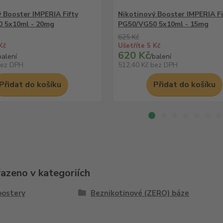
 Booster IMPERIA Fifty
Nikotinový Booster IMPERIA Fi
 5x10ml - 20mg
PG50/VG50 5x10ml - 15mg
625 Kč
Kč
Ušetříte 5 Kč
620 Kč
balení
/
balení
ez DPH
512,40 Kč
bez DPH
Přidat do košíku
Přidat do košíku
řazeno v kategoriích
oostery
Beznikotinové (ZERO) báze