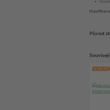
Glyce
Klasifikac
Původ zb
Souvisejí
🔥 Náš TIP!