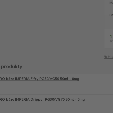
M
Ba
1
10
🐕 Hl
 produkty
RO báze IMPERIA Fifty PG50/VG50 50ml - 0mg
RO báze IMPERIA Dripper PG30/VG70 50ml - 0mg