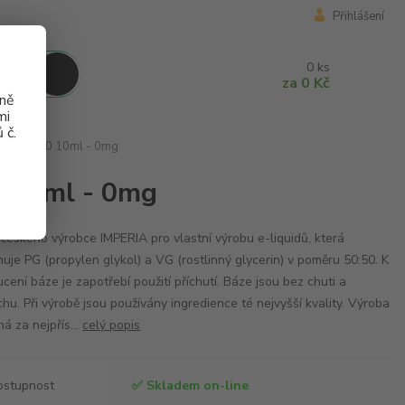
Přihlášení
0
ks
za
0 Kč
aně
mi
 č.
PG50/VG50 10ml - 0mg
 10ml - 0mg
českého výrobce IMPERIA pro vlastní výrobu e-liquidů, která
uje PG (propylen glykol) a VG (rostlinný glycerin) v poměru 50:50. K
cení báze je zapotřebí použití příchutí. Báze jsou bez chuti a
hu. Při výrobě jsou používány ingredience té nejvyšší kvality. Výroba
há za nejpřís...
celý popis
ostupnost
✅ Skladem on-line