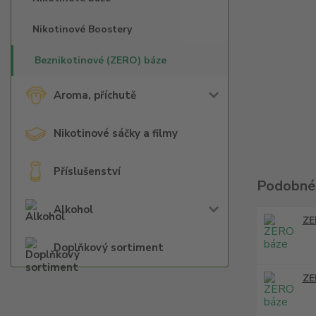
Nikotinové Boostery
Beznikotinové (ZERO) báze
Aroma, příchutě
Nikotinové sáčky a filmy
Příslušenství
Podobné
Alkohol
ZE
Doplňkový sortiment
ZE