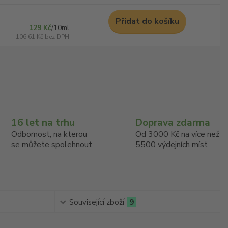
Přidat do košíku
129 Kč
/
10ml
106,61 Kč
bez DPH
16 let na trhu
Doprava zdarma
Odbornost, na kterou
Od 3000 Kč na více než
se můžete spolehnout
5500 výdejních míst
Související zboží
9