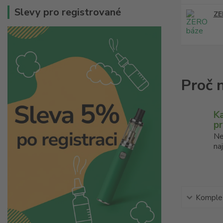
Slevy pro registrované
ZE
K
p
Ne
na
Komplet