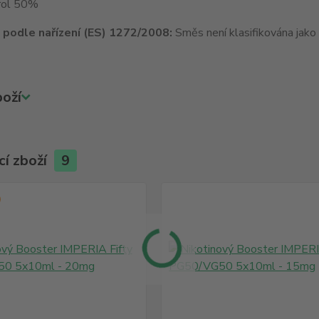
rol 50%
e podle nařízení (ES) 1272/2008:
Směs není klasifikována jako
oží
cí zboží
9