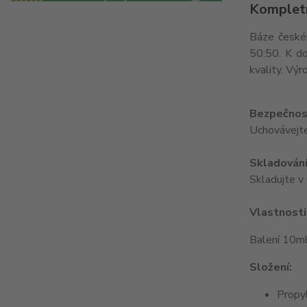
Kompletn
Báze českéh
50:50. K do
kvality. Výr
Bezpečnost
Uchovávejte
Skladování
Skladujte v 
Vlastnosti
Balení 10m
Složení:
Propy