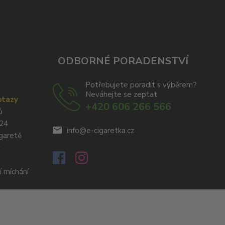
ODBORNÉ PORADENSTVÍ
Potřebujete poradit s výběrem?
Neváhejte se zeptat
otazy
+420 606 266 566
ů
024
info@e-cigaretka.cz
igaretě
y
í míchání