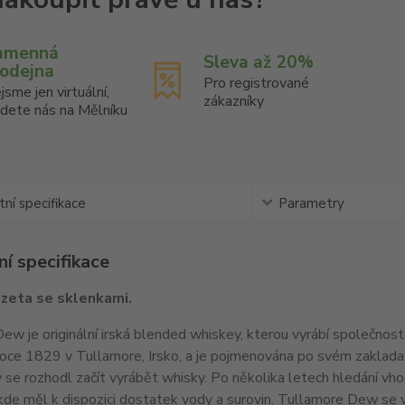
amenná
Sleva až 20%
rodejna
Pro registrované
jsme jen virtuální,
zákazníky
jdete nás na Mělníku
ní specifikace
Parametry
í specifikace
zeta se sklenkami.
ew je originální irská blended whiskey, kterou vyrábí společnost
roce 1829 v Tullamore, Irsko, a je pojmenována po svém zakladat
ý se rozhodl začít vyrábět whisky. Po několika letech hledání vhod
de měl k dispozici dostatek vody a surovin. Tullamore Dew se vy