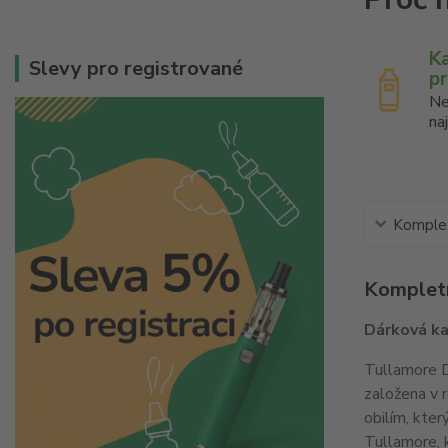
K
Slevy pro registrované
p
Ne
na
Komplet
Kompletn
Dárková ka
Tullamore D
založena v 
obilím, kter
Tullamore, k