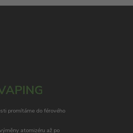
 VAPING
osti promítáme do férového
výměny atomizéru až po