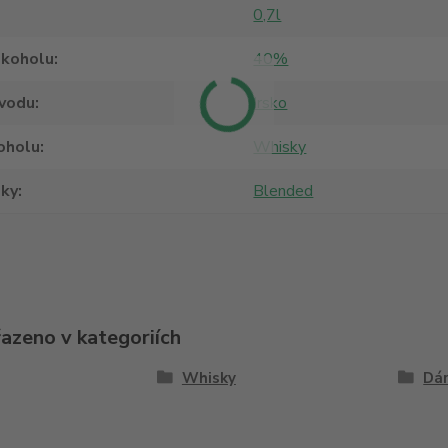
0,7l
lkoholu
40%
vodu
Irsko
oholu
Whisky
sky
Blended
řazeno v kategoriích
Whisky
Dár