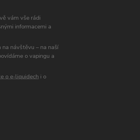
ivě vám vše rádi
snými informacemi a
ám na návštěvu – na naší
opovídáme o vapingu a
e o e-liquidech
i o