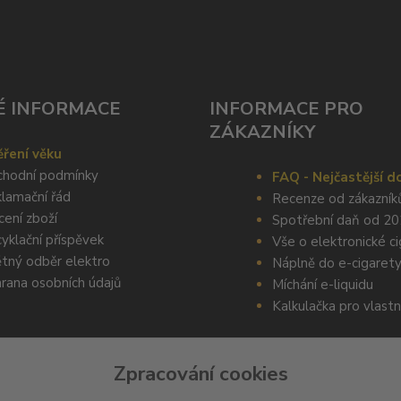
É INFORMACE
INFORMACE PRO
ZÁKAZNÍKY
ření věku
hodní podmínky
FAQ - Nejčastější d
lamační řád
Recenze od zákazník
cení zboží
Spotřební daň od 2
yklační příspěvek
Vše o elektronické c
tný odběr elektro
Náplně do e-cigaret
rana osobních údajů
Míchání e-liquidu
Kalkulačka pro vlastn
Zpracování cookies