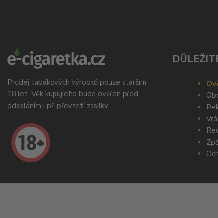
DŮLEŽIT
Prodej tabákových výrobků pouze starším
Ově
18 let. Věk kupujícího bude ověřen před
Obc
odesláním i při převzetí zasilky.
Rek
Vrá
Rec
Zpě
Och