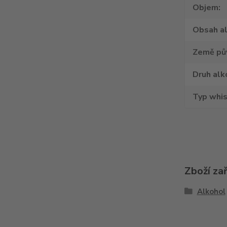
Objem
Obsah a
Země pů
Druh alk
Typ whi
Zboží za
Alkohol