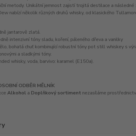
ční metody. Unikátní jemnost zajistí trojitá destilace a následné
ew nabízí několik různých druhů whisky, od klasického Tullamore
ně jantarově zlatá.
ně intenzivní tóny sladu, koření, páleného dřeva a vanilky
ělo, bohatá chuť kombinující robustní tóny pot still whiskey s výr
ronovými a sladkými tóny.
nded whisky, voda, barvivo: karamel (E150a).
OSOBNÍ ODBĚR MĚLNÍK
ekce
Alkohol
a
Doplňkový sortiment
nezasíláme prostřednictv
ry