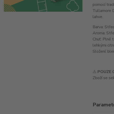
pomocí tradi
Tullamore D
lahve.
Barva: Střed
Aroma: Střed
Chuť: Plné t
lehkými cit
Složení: ble
⚠️
POUZE 
Zboží se s
Paramet