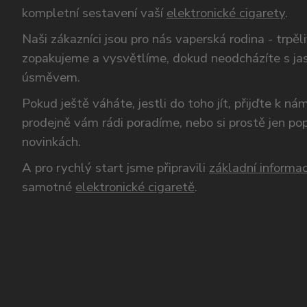
kompletní sestavení vaší
elektronické cigarety
.
Naši zákazníci jsou pro nás vaperská rodina - trpěl
zopakujeme a vysvětlíme, dokud neodcházíte s ja
úsměvem.
Pokud ještě váháte, jestli do toho jít, přijďte k n
prodejně vám rádi poradíme, nebo si prostě jen p
novinkách.
A pro rychlý start jsme připravili
základní informac
samotné
elektronické cigaretě
.