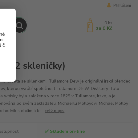
Přihlášení
0
ks
za
0 Kč
aně
mi
 č.
ničky)
ní 2 skleničky)
vá kazeta se sklenkami. Tullamore Dew je originální irská blended
ey, kterou vyrábí společnost Tullamore D.E.W. Distillery. Tato
a whisky byla založena v roce 1829 v Tullamore, Irsko, a je
nována po svém zakladateli, Michaerlu Molloyovi. Michael Molloy
bchodník s obilím, kte...
celý popis
ostupnost
✅ Skladem on-line