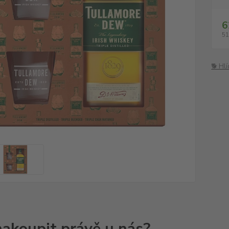
6
51
🐕 Hl