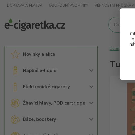
DOPRAVA A PLATBA
OBCHODNÍ PODMÍNKY
VĚRNOSTNÍ PROGRAM
ml
p
ná
Úvod
Alk
Novinky a akce
Tulla
Náplně e-liquid
Elektronické cigarety
Žhavící hlavy, POD cartridge
Báze, boostery