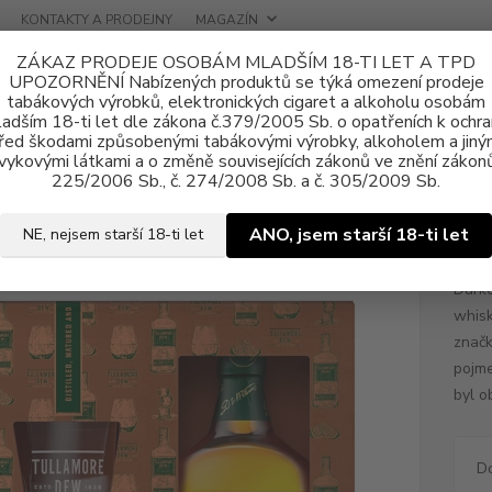
KONTAKTY A PRODEJNY
MAGAZÍN
ZÁKAZ PRODEJE OSOBÁM MLADŠÍM 18-TI LET A TPD
UPOZORNĚNÍ Nabízených produktů se týká omezení prodeje
tabákových výrobků, elektronických cigaret a alkoholu osobám
adším 18-ti let dle zákona č.379/2005 Sb. o opatřeních k ochr
řed škodami způsobenými tabákovými výrobky, alkoholem a jiný
vykovými látkami a o změně souvisejících zákonů ve znění zákonů
ohol
Dárková balení
Tullamore Dew 0,7l 40% (dárkové balení 2 skle
225/2006 Sb., č. 274/2008 Sb. a č. 305/2009 Sb.
more Dew 0,7l 40% (dárkové bale
ANO, jsem starší 18-ti let
NE, nejsem starší 18-ti let
Dárko
whisk
značk
pojme
byl o
D