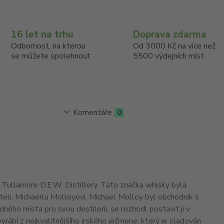
16 let na trhu
Doprava zdarma
Odbornost, na kterou
Od 3000 Kč na více než
se můžete spolehnout
5500 výdejních míst
Komentáře
0
 Tullamore D.E.W. Distillery. Tato značka whisky byla
eli, Michaerlu Molloyovi. Michael Molloy byl obchodník s
ného místa pro svou destilerii, se rozhodl postavit ji v
rábí z nejkvalitnějšího irského ječmene, který je sladován