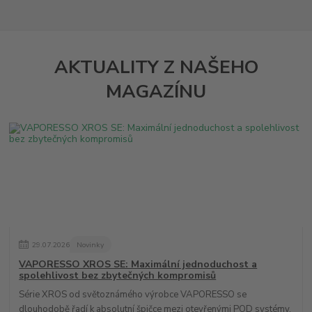
AKTUALITY Z NAŠEHO
MAGAZÍNU
29
.
07
.
2026
Novinky
VAPORESSO XROS SE: Maximální jednoduchost a
spolehlivost bez zbytečných kompromisů
Série XROS od světoznámého výrobce VAPORESSO se
dlouhodobě řadí k absolutní špičce mezi otevřenými POD systémy.