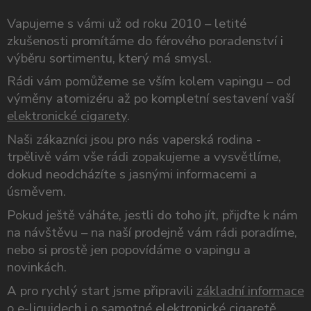
Vapujeme s vámi už od roku 2010 – letité
zkušenosti promítáme do férového poradenství i
výběru sortimentu, který má smysl.
Rádi vám pomůžeme se vším kolem vapingu – od
výměny atomizéru až po kompletní sestavení vaší
elektronické cigarety
.
Naši zákazníci jsou pro nás vaperská rodina -
trpělivě vám vše rádi zopakujeme a vysvětlíme,
dokud neodcházíte s jasnými informacemi a
úsměvem.
Pokud ještě váháte, jestli do toho jít, přijďte k nám
na návštěvu – na naší prodejně vám rádi poradíme,
nebo si prostě jen popovídáme o vapingu a
novinkách.
A pro rychlý start jsme připravili
základní informace
o e-liquidech
i o samotné
elektronické cigaretě
.