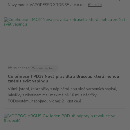
Nový model VAPORESSO XROS SE z této os...
číst celé
23
.
06
.
2026
Ze světa vapingu
Co přinese TPD3? Nová pravidla z Bruselu, která mohou
změnit svět vapingu
Všimli jste si, že krabičky s náplněmi jsou plné varovných nápisů,
lahvičky s nikotinem mají maximálně 10 ml a nádržky u
PODsystému nepojmou víc než 2...
číst celé