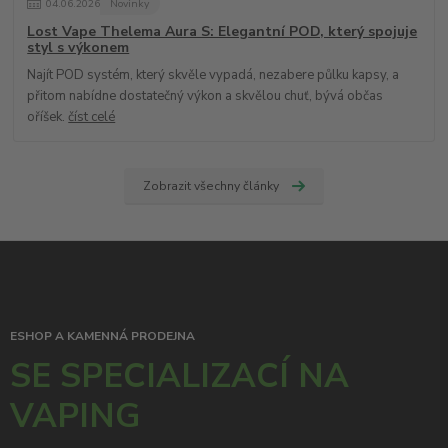
04
.
06
.
2026
Novinky
Lost Vape Thelema Aura S: Elegantní POD, který spojuje
styl s výkonem
Najít POD systém, který skvěle vypadá, nezabere půlku kapsy, a
přitom nabídne dostatečný výkon a skvělou chuť, bývá občas
oříšek.
číst celé
Zobrazit všechny články
ESHOP A KAMENNÁ PRODEJNA
SE SPECIALIZACÍ NA
VAPING