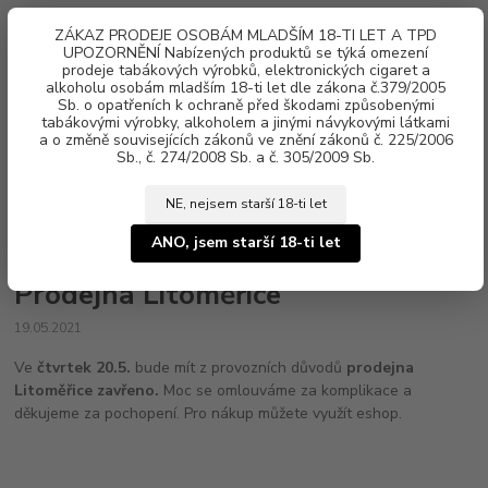
0
ks
ZÁKAZ PRODEJE OSOBÁM MLADŠÍM 18-TI LET A TPD
za
0 Kč
UPOZORNĚNÍ Nabízených produktů se týká omezení
prodeje tabákových výrobků, elektronických cigaret a
alkoholu osobám mladším 18-ti let dle zákona č.379/2005
Menu
Sb. o opatřeních k ochraně před škodami způsobenými
tabákovými výrobky, alkoholem a jinými návykovými látkami
a o změně souvisejících zákonů ve znění zákonů č. 225/2006
Sb., č. 274/2008 Sb. a č. 305/2009 Sb.
NE, nejsem starší 18-ti let
Úvod
Aktuality
Prodejna Litoměřice
ANO, jsem starší 18-ti let
Prodejna Litoměřice
19.05.2021
Ve
čtvrtek 20.5.
bude mít z provozních důvodů
prodejna
Litoměřice zavřeno.
Moc se omlouváme za komplikace a
děkujeme za pochopení. Pro nákup můžete využít eshop.