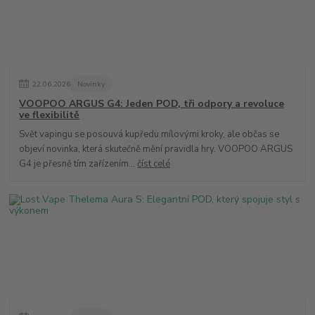
22
.
06
.
2026
Novinky
VOOPOO ARGUS G4: Jeden POD, tři odpory a revoluce
ve flexibilitě
Svět vapingu se posouvá kupředu mílovými kroky, ale občas se
objeví novinka, která skutečně mění pravidla hry. VOOPOO ARGUS
G4 je přesně tím zařízením...
číst celé