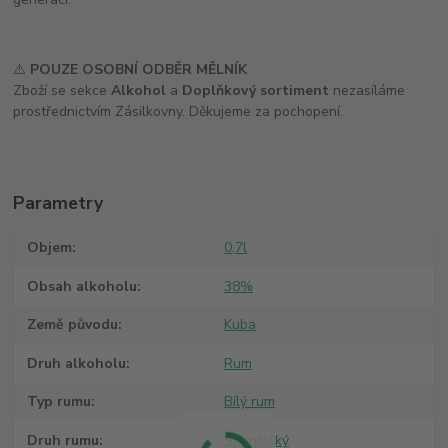
⚠️
POUZE OSOBNÍ ODBĚR MĚLNÍK
Zboží se sekce
Alkohol
a
Doplňkový sortiment
nezasíláme
prostřednictvím Zásilkovny. Děkujeme za pochopení.
Parametry
Objem
0,7l
Obsah alkoholu
38%
Země původu
Kuba
Druh alkoholu
Rum
Typ rumu
Bílý rum
Druh rumu
Španělský