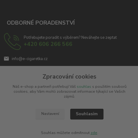
ODBORNÉ PORADENSTVÍ
Potřebujete poradit s výběrem? Neváhejte se zeptat
+420 606 266 566
info@e-cigaretka.cz
Zpracování cookies
Náš e-shop a partneři potřebují Váš
souhlas
s použitím souborů
cookies, aby Vám mohli zobrazovat informace týkající se Vašich
zájmů.
Upravit sběr cookies.
Souhlasím
Nastavení
Copyright © 2010 - 2025
Miroslav Černý - MCx.cz
. Všechna práva vyhrazena.
Vytvořeno na
Eshop-rychle.cz
Souhlas můžete odmítnout
zde
.