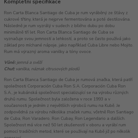
Kompletní specifikace
Ron Carta Blanca Santiago de Cuba je rum vyráběný ze šťávy z
cukrové třtiny, která je nejprve fermentována a poté destilována.
Následně je rum vyzrálý v sudech z bílého dubu po dobu
minimálně tří let. Ron Carta Blanca Santiago de Cuba se
vyznačuje svou jemností a lehkostí, a proto se často používá jako
základ pro míchané nápoje, jako například Cuba Libre nebo Mojito.
Rum má výrazný aroma vanilky a tóny ovoce.
Vůně:
jemná a svěží
Chuť:
vanilka, náznak citrusových plodů
Ron Carta Blanca Santiago de Cuba je rumová značka, která patří
společnosti Corporación Cuba Ron S.A. Corporación Cuba Ron
S.A., je kubánská společnost specializující se na výrobu různých
druhů rumu. Společnost byla založena v roce 1993 a v
současnosti je jedním z největších výrobců rumu na Kubě. Je
zodpovědná za výrobu několika značek rumu, včetně Ron Santiago
de Cuba, Ron Varadero, Ron Cubay, Ron Legendario a dalších.
Společnost má více než 50 let zkušeností v oboru a vyrábí rum
pomocí tradičních metod, které se používají na Kubě již po několik
generací.