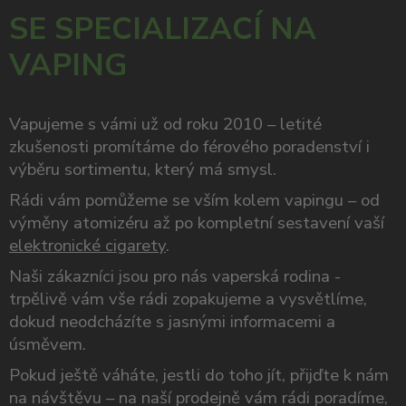
SE SPECIALIZACÍ NA
VAPING
Vapujeme s vámi už od roku 2010 – letité
zkušenosti promítáme do férového poradenství i
výběru sortimentu, který má smysl.
Rádi vám pomůžeme se vším kolem vapingu – od
výměny atomizéru až po kompletní sestavení vaší
elektronické cigarety
.
Naši zákazníci jsou pro nás vaperská rodina -
trpělivě vám vše rádi zopakujeme a vysvětlíme,
dokud neodcházíte s jasnými informacemi a
úsměvem.
Pokud ještě váháte, jestli do toho jít, přijďte k nám
na návštěvu – na naší prodejně vám rádi poradíme,