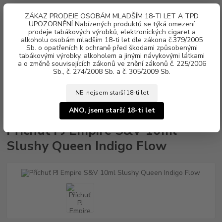
0
ks
ZÁKAZ PRODEJE OSOBÁM MLADŠÍM 18-TI LET A TPD
za
0 Kč
UPOZORNĚNÍ Nabízených produktů se týká omezení
prodeje tabákových výrobků, elektronických cigaret a
alkoholu osobám mladším 18-ti let dle zákona č.379/2005
Menu
Sb. o opatřeních k ochraně před škodami způsobenými
tabákovými výrobky, alkoholem a jinými návykovými látkami
a o změně souvisejících zákonů ve znění zákonů č. 225/2006
Sb., č. 274/2008 Sb. a č. 305/2009 Sb.
NE, nejsem starší 18-ti let
Úvod
Aroma, příchutě
Shake & Vape
PJ Empire
Příchuť PJ Empire
S&V 10ml Slushy Queen Indigo Flow
ANO, jsem starší 18-ti let
Příchuť PJ Empire S&V 10ml
Slushy Queen Indigo Flow