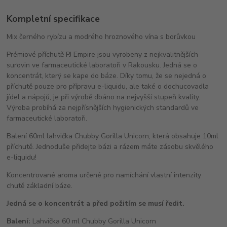
Kompletní specifikace
Mix černého rybízu a modrého hroznového vína s borůvkou
Prémiové příchutě PJ Empire jsou vyrobeny z nejkvalitnějších
surovin ve farmaceutické laboratoři v Rakousku. Jedná se o
koncentrát, který se kape do báze. Díky tomu, že se nejedná o
příchutě pouze pro přípravu e-liquidu, ale také o dochucovadla
jídel a nápojů, je při výrobě dbáno na nejvyšší stupeň kvality.
Výroba probíhá za nejpřísnějších hygienických standardů ve
farmaceutické laboratoři.
Balení 60ml lahvička Chubby Gorilla Unicorn, která obsahuje 10ml
příchutě. Jednoduše přidejte bázi a rázem máte zásobu skvělého
e-liquidu!
Koncentrované aroma určené pro namíchání vlastní intenzity
chutě základní báze.
Jedná se o koncentrát a před požitím se musí ředit.
Balení:
Lahvička 60 ml Chubby Gorilla Unicorn