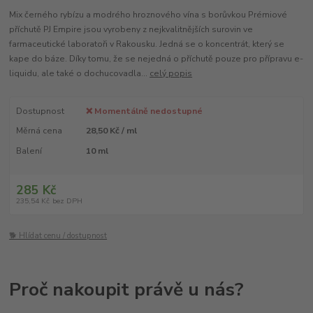
Mix černého rybízu a modrého hroznového vína s borůvkou Prémiové
příchutě PJ Empire jsou vyrobeny z nejkvalitnějších surovin ve
farmaceutické laboratoři v Rakousku. Jedná se o koncentrát, který se
kape do báze. Díky tomu, že se nejedná o příchutě pouze pro přípravu e-
liquidu, ale také o dochucovadla...
celý popis
Dostupnost
❌ Momentálně nedostupné
Měrná cena
28,50 Kč / ml
Balení
10 ml
285 Kč
235,54 Kč
bez DPH
🐕 Hlídat cenu / dostupnost