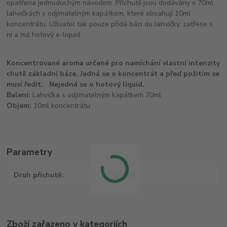
opatřena jednoduchým návodem. Příchutě jsou dodávány v 70ml
lahvičkách s odjímatelným kapátkem, které obsahují 10ml
koncentrátu. Uživatel tak pouze přidá bázi do lahvičky, zatřese s
ní a má hotový e-liquid.
Koncentrované aroma určené pro namíchání vlastní intenzity
chutě základní báze. Jedná se o koncentrát a před požitím se
musí ředit. Nejedná se o hotový liquid.
Balení:
Lahvička s odjímatelným kapátkem 70ml
Objem:
10ml koncentrátu
Parametry
Druh příchutě
Ostatní
Zboží zařazeno v kategoriích