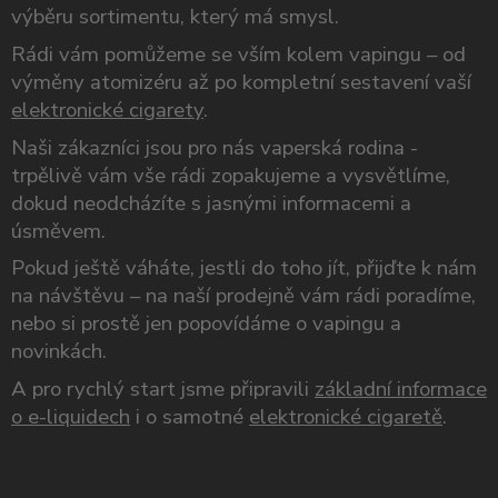
výběru sortimentu, který má smysl.
Rádi vám pomůžeme se vším kolem vapingu – od
výměny atomizéru až po kompletní sestavení vaší
elektronické cigarety
.
Naši zákazníci jsou pro nás vaperská rodina -
trpělivě vám vše rádi zopakujeme a vysvětlíme,
dokud neodcházíte s jasnými informacemi a
úsměvem.
Pokud ještě váháte, jestli do toho jít, přijďte k nám
na návštěvu – na naší prodejně vám rádi poradíme,
nebo si prostě jen popovídáme o vapingu a
novinkách.
A pro rychlý start jsme připravili
základní informace
o e-liquidech
i o samotné
elektronické cigaretě
.