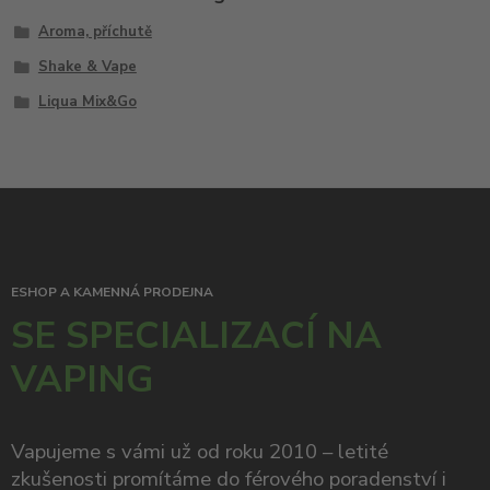
Aroma, příchutě
Shake & Vape
Liqua Mix&Go
ESHOP A KAMENNÁ PRODEJNA
SE SPECIALIZACÍ NA
VAPING
Vapujeme s vámi už od roku 2010 – letité
zkušenosti promítáme do férového poradenství i