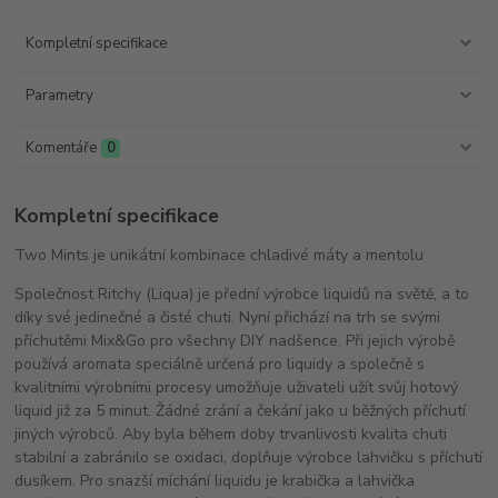
Kompletní specifikace
Parametry
Komentáře
0
Kompletní specifikace
Two Mints je unikátní kombinace chladivé máty a mentolu
Společnost Ritchy (Liqua) je přední výrobce liquidů na světě, a to
díky své jedinečné a čisté chuti. Nyní přichází na trh se svými
příchutěmi Mix&Go pro všechny DIY nadšence. Při jejich výrobě
používá aromata speciálně určená pro liquidy a společně s
kvalitními výrobními procesy umožňuje uživateli užít svůj hotový
liquid již za 5 minut. Žádné zrání a čekání jako u běžných příchutí
jiných výrobců. Aby byla během doby trvanlivosti kvalita chuti
stabilní a zabránilo se oxidaci, doplňuje výrobce lahvičku s příchutí
dusíkem. Pro snazší míchání liquidu je krabička a lahvička