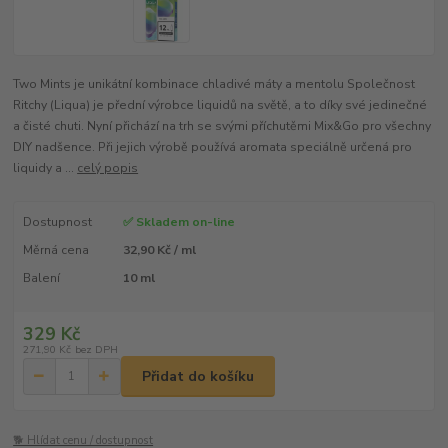
Two Mints je unikátní kombinace chladivé máty a mentolu Společnost
Ritchy (Liqua) je přední výrobce liquidů na světě, a to díky své jedinečné
a čisté chuti. Nyní přichází na trh se svými příchutěmi Mix&Go pro všechny
DIY nadšence. Při jejich výrobě používá aromata speciálně určená pro
liquidy a ...
celý popis
Dostupnost
✅ Skladem on-line
Měrná cena
32,90 Kč / ml
Balení
10 ml
329 Kč
271,90 Kč
bez DPH
Přidat do košíku
🐕 Hlídat cenu / dostupnost