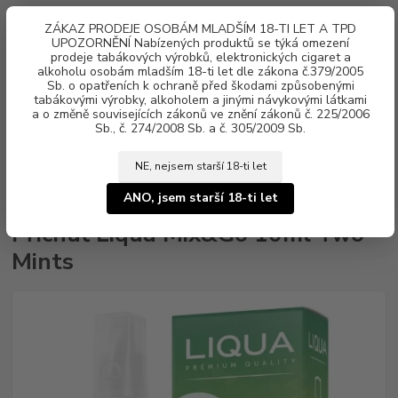
0
ks
ZÁKAZ PRODEJE OSOBÁM MLADŠÍM 18-TI LET A TPD
za
0 Kč
UPOZORNĚNÍ Nabízených produktů se týká omezení
prodeje tabákových výrobků, elektronických cigaret a
alkoholu osobám mladším 18-ti let dle zákona č.379/2005
Menu
Sb. o opatřeních k ochraně před škodami způsobenými
tabákovými výrobky, alkoholem a jinými návykovými látkami
a o změně souvisejících zákonů ve znění zákonů č. 225/2006
Sb., č. 274/2008 Sb. a č. 305/2009 Sb.
NE, nejsem starší 18-ti let
Úvod
Aroma, příchutě
Shake & Vape
Liqua Mix&Go
Příchuť Liqua
Mix&Go 10ml Two Mints
ANO, jsem starší 18-ti let
Příchuť Liqua Mix&Go 10ml Two
Mints