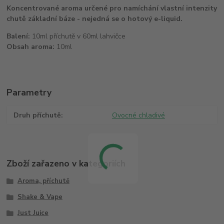
Koncentrované aroma určené pro namíchání vlastní intenzity
chutě základní báze - nejedná se o hotový e-liquid.
Balení:
10ml příchutě v 60ml lahvičce
Obsah aroma:
10ml
Parametry
Druh příchutě
Ovocné chladivé
Zboží zařazeno v kategoriích
Aroma, příchutě
Shake & Vape
Just Juice