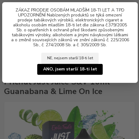
0
ks
ZÁKAZ PRODEJE OSOBÁM MLADŠÍM 18-TI LET A TPD
za
0 Kč
UPOZORNĚNÍ Nabízených produktů se týká omezení
prodeje tabákových výrobků, elektronických cigaret a
alkoholu osobám mladším 18-ti let dle zákona č.379/2005
Menu
Sb. o opatřeních k ochraně před škodami způsobenými
tabákovými výrobky, alkoholem a jinými návykovými látkami
a o změně souvisejících zákonů ve znění zákonů č. 225/2006
Sb., č. 274/2008 Sb. a č. 305/2009 Sb.
NE, nejsem starší 18-ti let
Úvod
Aroma, příchutě
Shake & Vape
Just Juice
Příchuť Just Juice
S&V 10ml Guanabana & Lime On Ice
ANO, jsem starší 18-ti let
Příchuť Just Juice S&V 10ml
Guanabana & Lime On Ice