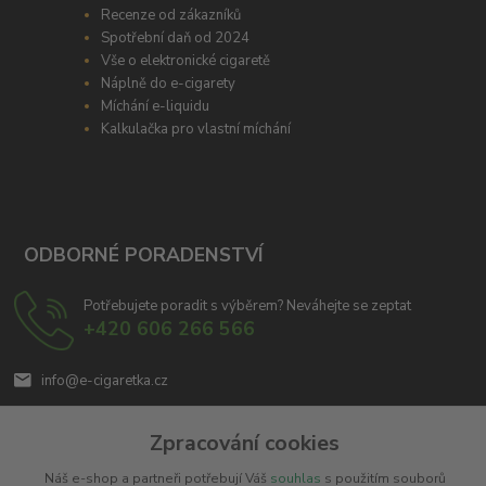
Recenze od zákazníků
Spotřební daň od 2024
Vše o elektronické cigaretě
Náplně do e-cigarety
Míchání e-liquidu
Kalkulačka pro vlastní míchání
ODBORNÉ PORADENSTVÍ
Potřebujete poradit s výběrem? Neváhejte se zeptat
+420 606 266 566
info@e-cigaretka.cz
Zpracování cookies
Náš e-shop a partneři potřebují Váš
souhlas
s použitím souborů