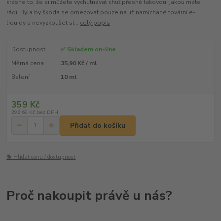
krásné to, že si můžete vychutnávat chuť přesně takovou, jakou máte
rádi. Byla by škoda se omezovat pouze na již namíchané tovární e-
liquidy a nevyzkoušet si...
celý popis
Dostupnost
✅ Skladem on-line
Měrná cena
35,90 Kč / ml
Balení
10 ml
359 Kč
296,69 Kč
bez DPH
Přidat do košíku
🐕 Hlídat cenu / dostupnost