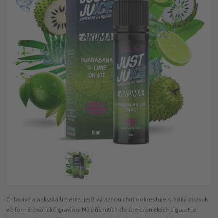
Chladivá a nakyslá limetka, jejíž výraznou chuť dokresluje sladký dozvuk
ve formě exotické gravioly Na příchutích do elektronických cigaret je