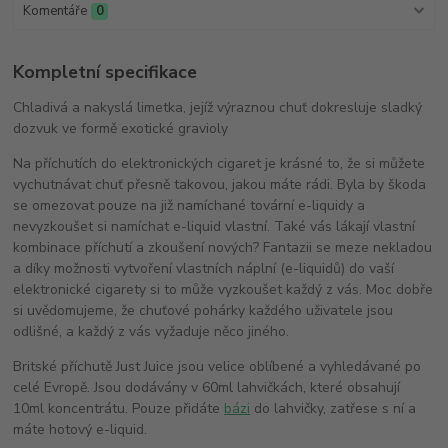
Komentáře
0
Kompletní specifikace
Chladivá a nakyslá limetka, jejíž výraznou chuť dokresluje sladký
dozvuk ve formě exotické gravioly
Na příchutích do elektronických cigaret je krásné to, že si můžete
vychutnávat chuť přesně takovou, jakou máte rádi. Byla by škoda
se omezovat pouze na již namíchané tovární e-liquidy a
nevyzkoušet si namíchat e-liquid vlastní. Také vás lákají vlastní
kombinace příchutí a zkoušení nových? Fantazii se meze nekladou
a díky možnosti vytvoření vlastních náplní (e-liquidů) do vaší
elektronické cigarety si to může vyzkoušet každý z vás. Moc dobře
si uvědomujeme, že chuťové pohárky každého uživatele jsou
odlišné, a každý z vás vyžaduje něco jiného.
Britské příchutě Just Juice jsou velice oblíbené a vyhledávané po
celé Evropě. Jsou dodávány v 60ml lahvičkách, které obsahují
10ml koncentrátu. Pouze přidáte
bázi
do lahvičky, zatřese s ní a
máte hotový e-liquid.