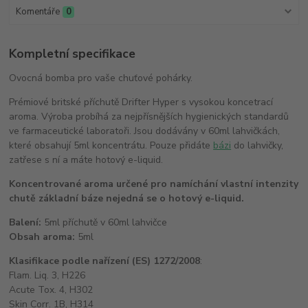
Komentáře
0
Kompletní specifikace
Ovocná bomba pro vaše chuťové pohárky.
Prémiové britské příchutě Drifter Hyper s vysokou koncetrací
aroma. Výroba probíhá za nejpřísnějších hygienických standardů
ve farmaceutické laboratoři. Jsou dodávány v 60ml lahvičkách,
které obsahují 5ml koncentrátu. Pouze přidáte
bázi
do lahvičky,
zatřese s ní a máte hotový e-liquid.
Koncentrované aroma určené pro namíchání vlastní intenzity
chutě základní báze nejedná se o hotový e-liquid.
Balení:
5ml příchutě v 60ml lahvičce
Obsah aroma:
5ml
Klasifikace podle nařízení (ES) 1272/2008
:
Flam. Liq. 3, H226
Acute Tox. 4, H302
Skin Corr. 1B, H314