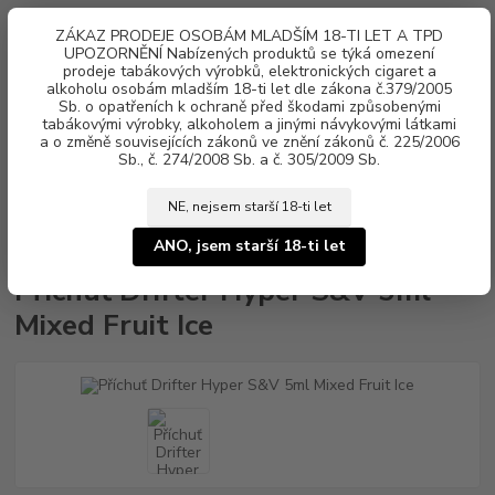
0
ks
ZÁKAZ PRODEJE OSOBÁM MLADŠÍM 18-TI LET A TPD
za
0 Kč
UPOZORNĚNÍ Nabízených produktů se týká omezení
prodeje tabákových výrobků, elektronických cigaret a
alkoholu osobám mladším 18-ti let dle zákona č.379/2005
Menu
Sb. o opatřeních k ochraně před škodami způsobenými
tabákovými výrobky, alkoholem a jinými návykovými látkami
a o změně souvisejících zákonů ve znění zákonů č. 225/2006
Sb., č. 274/2008 Sb. a č. 305/2009 Sb.
NE, nejsem starší 18-ti let
Úvod
Aroma, příchutě
Shake & Vape
Juice Sauz
Příchuť Drifter
Hyper S&V 5ml Mixed Fruit Ice
ANO, jsem starší 18-ti let
Příchuť Drifter Hyper S&V 5ml
Mixed Fruit Ice