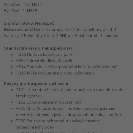
Skin Sens. 1A, H317
Eye Dam. 1, H318
Signální slovo
: Nebezpečí
Nebezpečné látky
: 2-isopropyl-N,2,3-trimethylbutyramid, 4-
hydroxy-2,5-dimethylfuran-2(3H)-on, Ethyl maltol, d-limonen
Standardní věty o nebezpečnosti
:
H226 Hořlavá kapalina a páry.
H302 Zdraví škodlivý při požití.
H314 Způsobuje těžké poleptání kůže a poškození očí.
H317 Může vyvolat alergickou kožní reakci.
Pokyny pro bezpečné zacházení
:
P101 Je-li nutná lékařská pomoc, mějte po ruce obal nebo
štítek výrobku.
P102 Uchovávejte mimo dosah dětí.
P210 Chraňte před teplem, horkými povrchy, jiskrami,
otevřeným ohněm a jinými zdroji zapálení. Zákaz kouření.
P280 Používejte ochranné rukavice/ochranné
brýle/ochranný oděv.