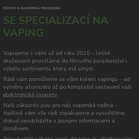
ESHOP A KAMENNÁ PRODEJNA
SE SPECIALIZACÍ NA
VAPING
Vapujeme s vámi už od roku 2010 – letité
zkušenosti promítáme do férového poradenství i
výběru sortimentu, který má smysl.
Rádi vám pomůžeme se vším kolem vapingu – od
výměny atomizéru až po kompletní sestavení vaší
elektronické cigarety
.
Naši zákazníci jsou pro nás vaperská rodina -
trpělivě vám vše rádi zopakujeme a vysvětlíme,
dokud neodcházíte s jasnými informacemi a
úsměvem.
Pokud ještě váháte, jestli do toho jít, přijďte k nám