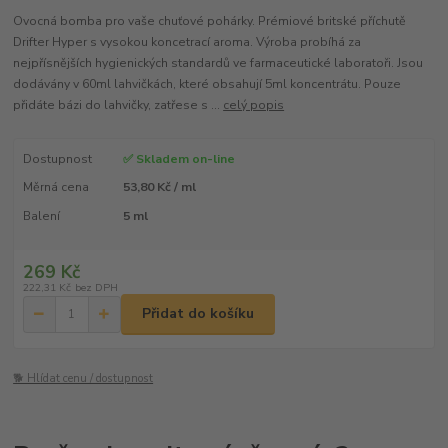
Ovocná bomba pro vaše chuťové pohárky. Prémiové britské příchutě
Drifter Hyper s vysokou koncetrací aroma. Výroba probíhá za
nejpřísnějších hygienických standardů ve farmaceutické laboratoři. Jsou
dodávány v 60ml lahvičkách, které obsahují 5ml koncentrátu. Pouze
přidáte bázi do lahvičky, zatřese s ...
celý popis
Dostupnost
✅ Skladem on-line
Měrná cena
53,80 Kč / ml
Balení
5 ml
269 Kč
222,31 Kč
bez DPH
Přidat do košíku
🐕 Hlídat cenu / dostupnost