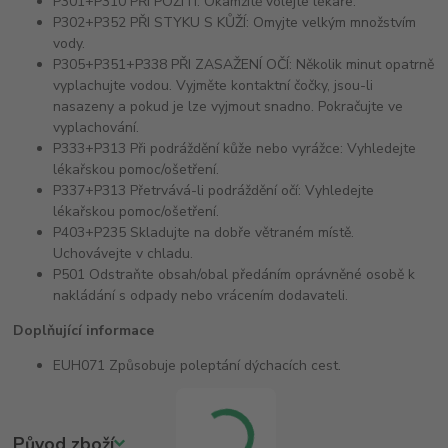
P301+P310 PŘI POŽITÍ: Okamžitě volejte lékaře.
P302+P352 PŘI STYKU S KŮŽÍ: Omyjte velkým množstvím
vody.
P305+P351+P338 PŘI ZASAŽENÍ OČÍ: Několik minut opatrně
vyplachujte vodou. Vyjměte kontaktní čočky, jsou-li
nasazeny a pokud je lze vyjmout snadno. Pokračujte ve
vyplachování.
P333+P313 Při podráždění kůže nebo vyrážce: Vyhledejte
lékařskou pomoc/ošetření.
P337+P313 Přetrvává-li podráždění očí: Vyhledejte
lékařskou pomoc/ošetření.
P403+P235 Skladujte na dobře větraném místě.
Uchovávejte v chladu.
P501 Odstraňte obsah/obal předáním oprávněné osobě k
nakládání s odpady nebo vrácením dodavateli.
Doplňující informace
EUH071 Způsobuje poleptání dýchacích cest.
Původ zboží