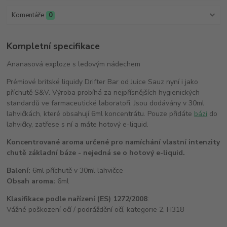
Komentáře
0
Kompletní specifikace
Ananasová exploze s ledovým nádechem
Prémiové britské liquidy Drifter Bar od Juice Sauz nyní i jako
příchutě S&V. Výroba probíhá za nejpřísnějších hygienických
standardů ve farmaceutické laboratoři. Jsou dodávány v 30ml
lahvičkách, které obsahují 6ml koncentrátu. Pouze přidáte
bázi
do
lahvičky, zatřese s ní a máte hotový e-liquid.
Koncentrované aroma určené pro namíchání vlastní intenzity
chutě základní báze - nejedná se o hotový e-liquid.
Balení:
6ml příchutě v 30ml lahvičce
Obsah aroma:
6ml
Klasifikace podle nařízení (ES) 1272/2008
:
Vážné poškození očí / podráždění očí, kategorie 2, H318