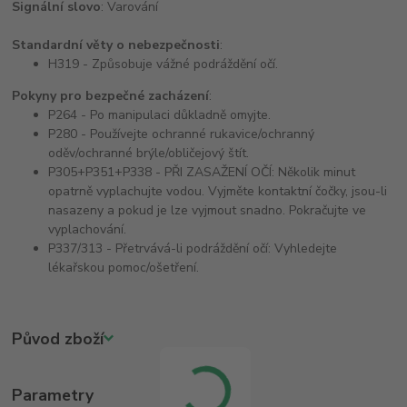
Signální slovo
: Varování
Standardní věty o nebezpečnosti
:
H319 - Způsobuje vážné podráždění očí.
Pokyny pro bezpečné zacházení
:
P264 - Po manipulaci důkladně omyjte.
P280 - Používejte ochranné rukavice/ochranný
oděv/ochranné brýle/obličejový štít.
P305+P351+P338 - PŘI ZASAŽENÍ OČÍ: Několik minut
opatrně vyplachujte vodou. Vyjměte kontaktní čočky, jsou-li
nasazeny a pokud je lze vyjmout snadno. Pokračujte ve
vyplachování.
P337/313 - Přetrvává-li podráždění očí: Vyhledejte
lékařskou pomoc/ošetření.
Původ zboží
Parametry