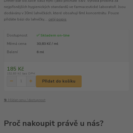
Drifter Bar od Juice Sauz nyní i jako příchutě S&V. Výroba probíhá za
nejpřísnějších hygienických standardů ve farmaceutické laboratoři. Jsou
dodávány v 30ml lahvičkách, které obsahují 6ml koncentrátu. Pouze
přidáte bázi do lahvičky,...
celý popis
Dostupnost
✅ Skladem on-line
Měrná cena
30,83 Kč / ml
Balení
6 ml
185 Kč
152,89 Kč
bez DPH
Přidat do košíku
🐕 Hlídat cenu / dostupnost