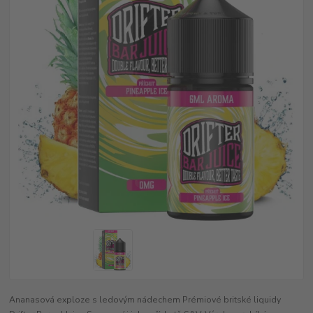
Ananasová exploze s ledovým nádechem Prémiové britské liquidy