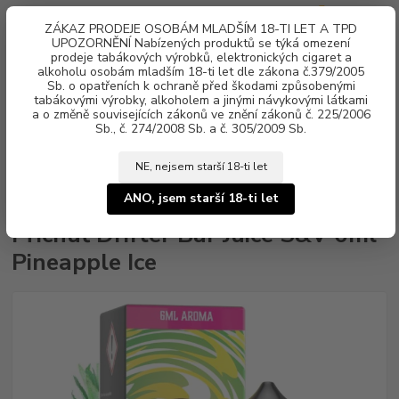
0
ks
ZÁKAZ PRODEJE OSOBÁM MLADŠÍM 18-TI LET A TPD
za
0 Kč
UPOZORNĚNÍ Nabízených produktů se týká omezení
prodeje tabákových výrobků, elektronických cigaret a
alkoholu osobám mladším 18-ti let dle zákona č.379/2005
Menu
Sb. o opatřeních k ochraně před škodami způsobenými
tabákovými výrobky, alkoholem a jinými návykovými látkami
a o změně souvisejících zákonů ve znění zákonů č. 225/2006
Sb., č. 274/2008 Sb. a č. 305/2009 Sb.
NE, nejsem starší 18-ti let
Úvod
Aroma, příchutě
Shake & Vape
Juice Sauz
Příchuť Drifter
Bar Juice S&V 6ml Pineapple Ice
ANO, jsem starší 18-ti let
Příchuť Drifter Bar Juice S&V 6ml
Pineapple Ice