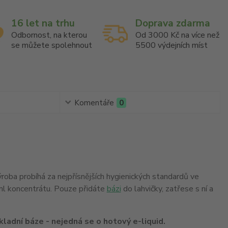
16 let na trhu
Doprava zdarma
Odbornost, na kterou
Od 3000 Kč na více než
se můžete spolehnout
5500 výdejních míst
Komentáře
0
Výroba probíhá za nejpřísnějších hygienických standardů ve
6ml koncentrátu. Pouze přidáte
bázi
do lahvičky, zatřese s ní a
ladní báze - nejedná se o hotový e-liquid.