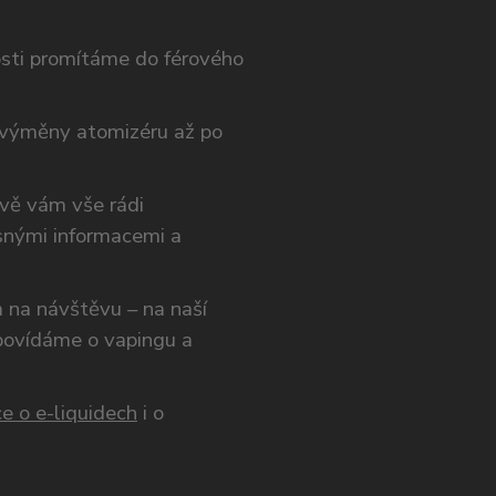
osti promítáme do férového
výměny atomizéru až po
ivě vám vše rádi
snými informacemi a
ám na návštěvu – na naší
opovídáme o vapingu a
e o e-liquidech
i o