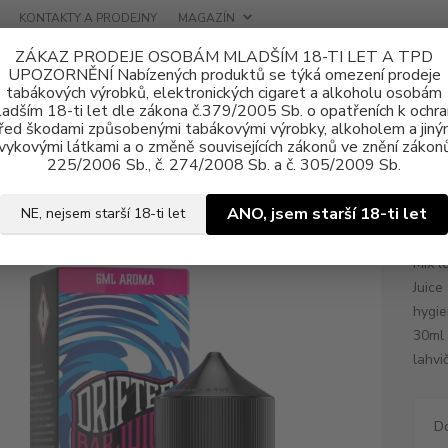
KONTAKTY A PRODEJNY
MAGAZÍN
ZÁKAZ PRODEJE OSOBÁM MLADŠÍM 18-TI LET A TPD
UPOZORNĚNÍ Nabízených produktů se týká omezení prodeje
tabákových výrobků, elektronických cigaret a alkoholu osobám
adším 18-ti let dle zákona č.379/2005 Sb. o opatřeních k ochr
řed škodami způsobenými tabákovými výrobky, alkoholem a jiný
vykovými látkami a o změně souvisejících zákonů ve znění zákonů
a, příchutě
Shake & Vape
Juice Sauz
Příchuť Drifter Bar Juice 
225/2006 Sb., č. 274/2008 Sb. a č. 305/2009 Sb.
uť Drifter Bar Juice S&V 6ml Mi
ANO, jsem starší 18-ti let
NE, nejsem starší 18-ti let
Mix l
Juice
hygie
30ml 
lahvi
D