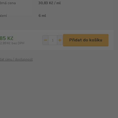
ěrná cena
30,83 Kč / ml
lení
6 ml
85 Kč
Přidat do košíku
2,89 Kč
bez DPH
ídat cenu / dostupnost