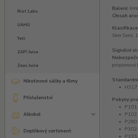
Balení:
6ml 
Riot Labs
Obsah aro
UAHU
Klasifikac
Skin Sens.
Yeti
Signální s
ZAP! Juice
Nebezpečn
propionová 
Zeus Juice
Standardní
Nikotinové sáčky a filmy
H317 M
Příslušenství
Pokyny pro
P101 J
P102 
Alkohol
P280 P
P302+
Doplňkový sortiment
P333+