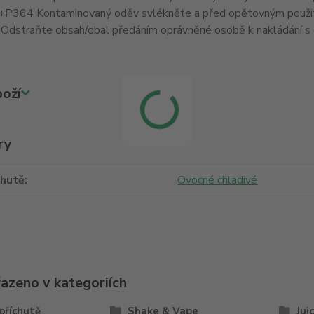
P364 Kontaminovaný oděv svlékněte a před opětovným použit
Odstraňte obsah/obal předáním oprávněné osobě k nakládání s 
oží
ry
chutě
Ovocné chladivé
řazeno v kategoriích
příchutě
Shake & Vape
Jui