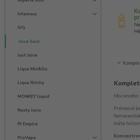
Imperia Bios'
K
Infamous
p
Ne
IVG
na
Juice Sauz
Just Juice
Komplet
Liqua Mix&Go
Kompletn
Liqua Ritchy
Mix lesního
MONKEY liquid
Prémiové bri
Nasty Juice
farmaceutic
máte hotový
PJ Empire
Koncentrov
ProVape