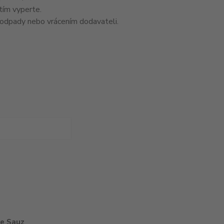
ím vyperte.
odpady nebo vrácením dodavateli.
ce Sauz