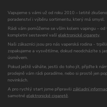
Vapujeme s vámi už od roku 2010 – letité zkušen
poradenství i výběru sortimentu, který má smysl.
Rádi vám pomůžeme se vším kolem vapingu – od 
kompletní sestavení vaší
elektronické cigarety
.
Naši zákazníci jsou pro nás vaperská rodina - trpěl
zopakujeme a vysvětlíme, dokud neodcházíte s ja
úsměvem.
Pokud ještě váháte, jestli do toho jít, přijďte k n
prodejně vám rádi poradíme, nebo si prostě jen p
novinkách.
A pro rychlý start jsme připravili
základní informac
samotné
elektronické cigaretě
.