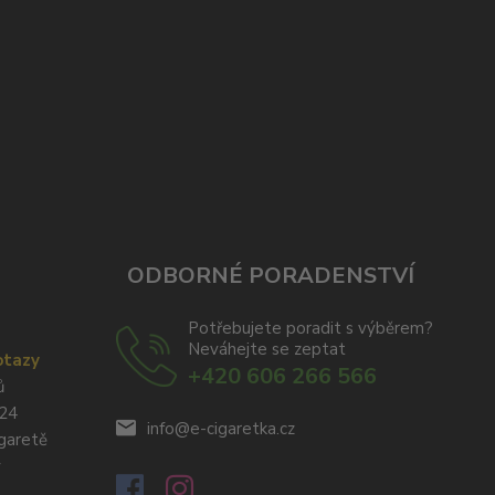
ODBORNÉ PORADENSTVÍ
Potřebujete poradit s výběrem?
Neváhejte se zeptat
otazy
+420 606 266 566
ů
024
info@e-cigaretka.cz
igaretě
y