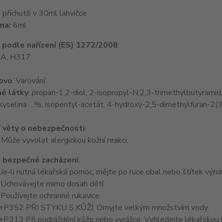
příchutě v 30ml lahvičce
ma:
6ml
e podle nařízení (ES) 1272/2008
:
 1A, H317
lovo
: Varování
é látky
: propan-1,2-diol, 2-isopropyl-N,2,3-trimethylbutyramid, 
kyselina …%, isopentyl-acetát, 4-hydroxy-2,5-dimethylfuran-2(3
 věty o nebezpečnosti
:
ůže vyvolat alergickou kožní reakci.
 bezpečné zacházení
:
e-li nutná lékařská pomoc, mějte po ruce obal nebo štítek výro
Uchovávejte mimo dosah dětí.
oužívejte ochranné rukavice.
P352 PŘI STYKU S KŮŽÍ: Omyjte velkým množstvím vody.
P313 Při podráždění kůže nebo vyrážce: Vyhledejte lékařskou 