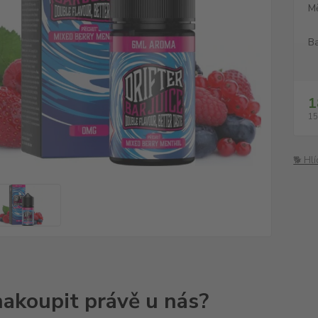
M
Ba
1
15
🐕 Hl