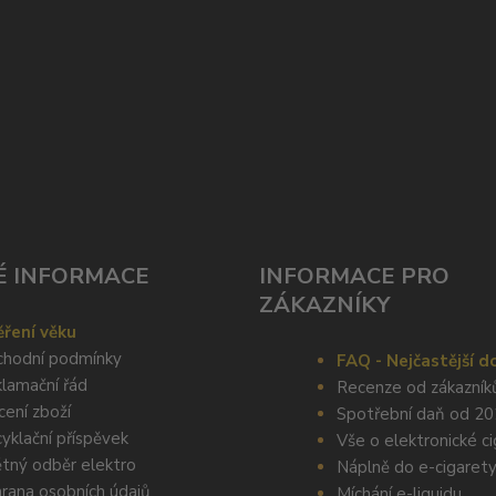
É INFORMACE
INFORMACE PRO
ZÁKAZNÍKY
ření věku
hodní podmínky
FAQ - Nejčastější d
lamační řád
Recenze od zákazník
cení zboží
Spotřební daň od 2
yklační příspěvek
Vše o elektronické c
tný odběr elektro
Náplně do e-cigaret
rana osobních údajů
Míchání e-liquidu