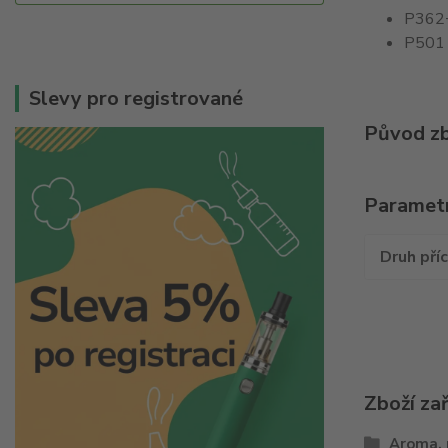
P362+
P501 
Slevy pro registrované
Původ zb
Paramet
Druh pří
Zboží za
Aroma, 