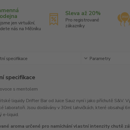
amenná
Sleva až 20%
rodejna
Pro registrované
jsme jen virtuální,
zákazníky
jdete nás na Mělníku
ní specifikace
Parametry
í specifikace
 ovoce s mentolem
tské liquidy Drifter Bar od Juice Sauz nyní i jako příchutě S&V. 
ké laboratoři. Jsou dodávány v 30ml lahvičkách, které obsahují 
 e-liquid.
ané aroma určené pro namíchání vlastní intenzity chutě zák