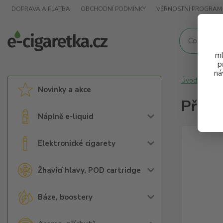
DOPRAVA A PLATBA
OBCHODNÍ PODMÍNKY
VĚRNOSTNÍ PROGRAM
ml
p
ná
Úvod
Arom
Novinky a akce
Přích
Náplně e-liquid
Elektronické cigarety
Žhavící hlavy, POD cartridge
Báze, boostery