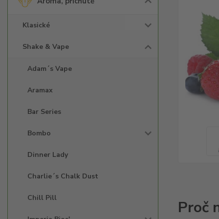
Aroma, příchutě
Klasické
Shake & Vape
Adam´s Vape
Aramax
Bar Series
Bombo
Dinner Lady
Charlie´s Chalk Dust
Chill Pill