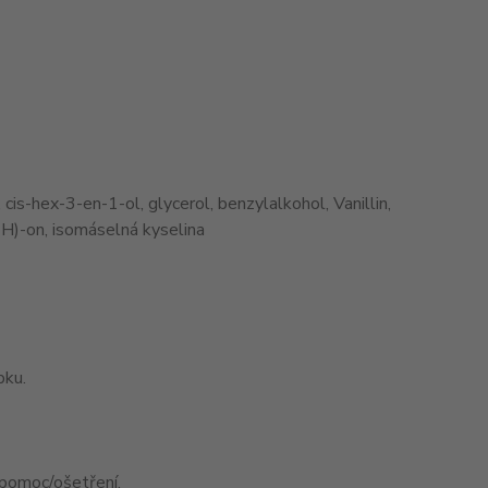
cis-hex-3-en-1-ol, glycerol, benzylalkohol, Vanillin,
H)-on, isomáselná kyselina
bku.
pomoc/ošetření.