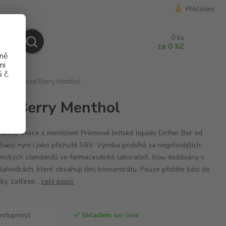
Přihlášení
0
ks
za
0 Kč
aně
mi
 č.
S&V 6ml Mixed Berry Menthol
xed Berry Menthol
esního ovoce s mentolem Prémiové britské liquidy Drifter Bar od
 Sauz nyní i jako příchutě S&V. Výroba probíhá za nejpřísnějších
nických standardů ve farmaceutické laboratoři. Jsou dodávány v
lahvičkách, které obsahují 6ml koncentrátu. Pouze přidáte bázi do
čky, zatřese...
celý popis
ostupnost
✅ Skladem on-line