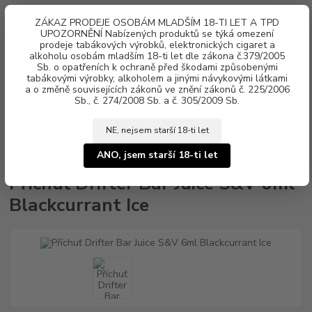
0
ks
ZÁKAZ PRODEJE OSOBÁM MLADŠÍM 18-TI LET A TPD
za
0 Kč
UPOZORNĚNÍ Nabízených produktů se týká omezení
prodeje tabákových výrobků, elektronických cigaret a
alkoholu osobám mladším 18-ti let dle zákona č.379/2005
Menu
Sb. o opatřeních k ochraně před škodami způsobenými
tabákovými výrobky, alkoholem a jinými návykovými látkami
a o změně souvisejících zákonů ve znění zákonů č. 225/2006
Sb., č. 274/2008 Sb. a č. 305/2009 Sb.
NE, nejsem starší 18-ti let
Úvod
Aroma, příchutě
Shake & Vape
Juice Sauz
Příchuť Drifter
Bar Juice S&V 6ml Blackcurrant Ice
ANO, jsem starší 18-ti let
Příchuť Drifter Bar Juice S&V 6ml
Blackcurrant Ice