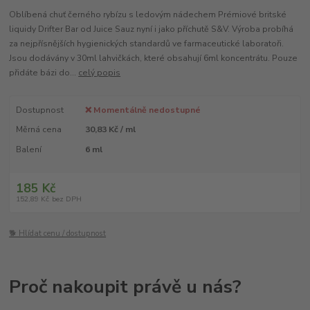
Oblíbená chuť černého rybízu s ledovým nádechem Prémiové britské
liquidy Drifter Bar od Juice Sauz nyní i jako příchutě S&V. Výroba probíhá
za nejpřísnějších hygienických standardů ve farmaceutické laboratoři.
Jsou dodávány v 30ml lahvičkách, které obsahují 6ml koncentrátu. Pouze
přidáte bázi do...
celý popis
Dostupnost
❌ Momentálně nedostupné
Měrná cena
30,83 Kč / ml
Balení
6 ml
185 Kč
152,89 Kč
bez DPH
🐕 Hlídat cenu / dostupnost