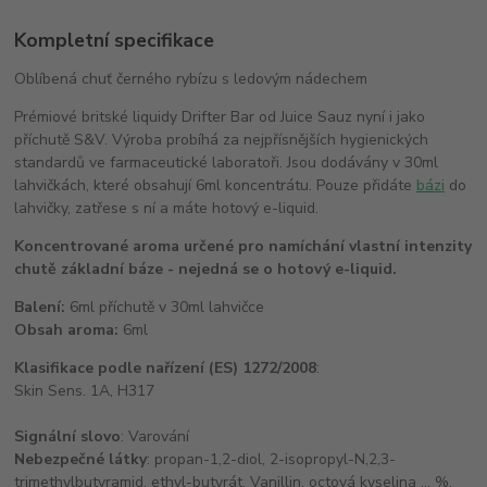
Kompletní specifikace
Oblíbená chuť černého rybízu s ledovým nádechem
Prémiové britské liquidy Drifter Bar od Juice Sauz nyní i jako
příchutě S&V. Výroba probíhá za nejpřísnějších hygienických
standardů ve farmaceutické laboratoři. Jsou dodávány v 30ml
lahvičkách, které obsahují 6ml koncentrátu. Pouze přidáte
bázi
do
lahvičky, zatřese s ní a máte hotový e-liquid.
Koncentrované aroma určené pro namíchání vlastní intenzity
chutě základní báze - nejedná se o hotový e-liquid.
Balení:
6ml příchutě v 30ml lahvičce
Obsah aroma:
6ml
Klasifikace podle nařízení (ES) 1272/2008
:
Skin Sens. 1A, H317
Signální slovo
: Varování
Nebezpečné látky
: propan-1,2-diol, 2-isopropyl-N,2,3-
trimethylbutyramid, ethyl-butyrát, Vanillin, octová kyselina … %,