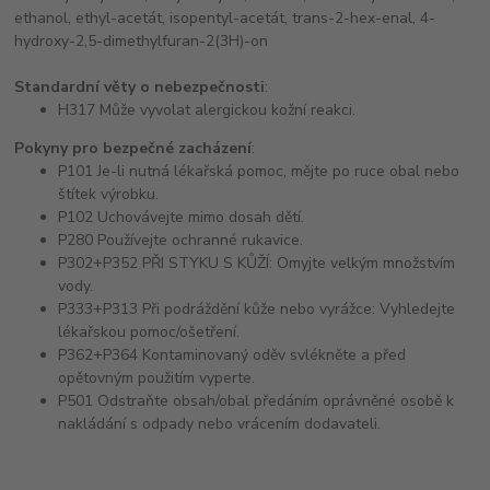
ethanol, ethyl-acetát, isopentyl-acetát, trans-2-hex-enal, 4-
hydroxy-2,5-dimethylfuran-2(3H)-on
Standardní věty o nebezpečnosti
:
H317 Může vyvolat alergickou kožní reakci.
Pokyny pro bezpečné zacházení
:
P101 Je-li nutná lékařská pomoc, mějte po ruce obal nebo
štítek výrobku.
P102 Uchovávejte mimo dosah dětí.
P280 Používejte ochranné rukavice.
P302+P352 PŘI STYKU S KŮŽÍ: Omyjte velkým množstvím
vody.
P333+P313 Při podráždění kůže nebo vyrážce: Vyhledejte
lékařskou pomoc/ošetření.
P362+P364 Kontaminovaný oděv svlékněte a před
opětovným použitím vyperte.
P501 Odstraňte obsah/obal předáním oprávněné osobě k
nakládání s odpady nebo vrácením dodavateli.