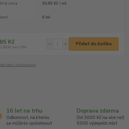
ěrná cena
30,83 Kč / ml
lení
6 ml
85 Kč
Přidat do košíku
2,89 Kč
bez DPH
ídat cenu / dostupnost
16 let na trhu
Doprava zdarma
Odbornost, na kterou
Od 3000 Kč na více než
se můžete spolehnout
5500 výdejních míst