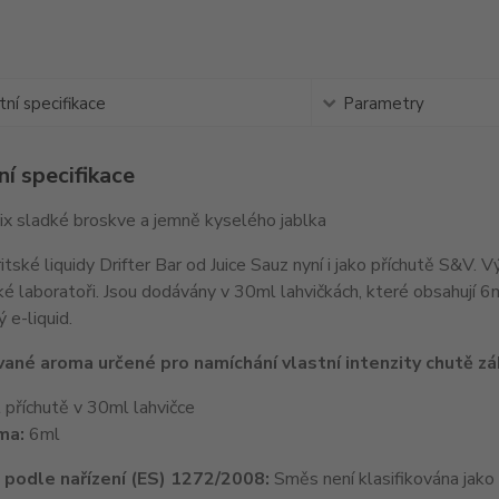
ní specifikace
Parametry
í specifikace
x sladké broskve a jemně kyselého jablka
tské liquidy Drifter Bar od Juice Sauz nyní i jako příchutě S&V. 
ké laboratoři. Jsou dodávány v 30ml lahvičkách, které obsahují 
 e-liquid.
ané aroma určené pro namíchání vlastní intenzity chutě zák
příchutě v 30ml lahvičce
ma:
6ml
e podle nařízení (ES) 1272/2008:
Směs není klasifikována jako