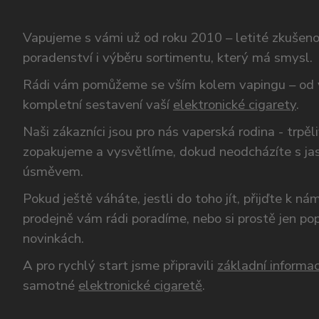
Vapujeme s vámi už od roku 2010 – letité zkušen
poradenství i výběru sortimentu, který má smysl.
Rádi vám pomůžeme se vším kolem vapingu – od 
kompletní sestavení vaší
elektronické cigarety
.
Naši zákazníci jsou pro nás vaperská rodina - trpěl
zopakujeme a vysvětlíme, dokud neodcházíte s ja
úsměvem.
Pokud ještě váháte, jestli do toho jít, přijďte k n
prodejně vám rádi poradíme, nebo si prostě jen p
novinkách.
A pro rychlý start jsme připravili
základní informac
samotné
elektronické cigaretě
.