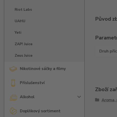
Riot Labs
Původ zb
UAHU
Yeti
Paramet
ZAP! Juice
Druh pří
Zeus Juice
Nikotinové sáčky a filmy
Příslušenství
Zboží za
Alkohol
Aroma, 
Doplňkový sortiment