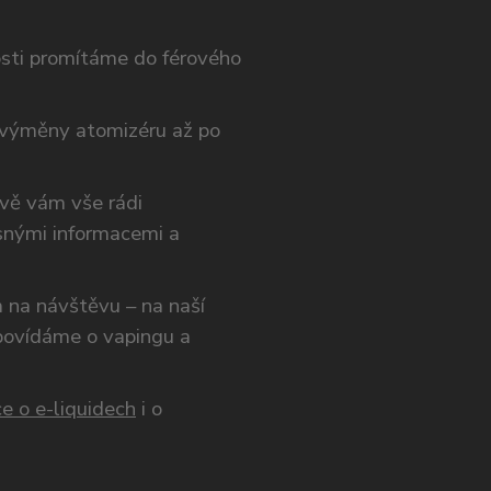
osti promítáme do férového
výměny atomizéru až po
ivě vám vše rádi
snými informacemi a
ám na návštěvu – na naší
opovídáme o vapingu a
e o e-liquidech
i o