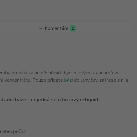
Komentáře
0
Výroba probíhá za nejpřísnějších hygienických standardů ve
6ml koncentrátu. Pouze přidáte
bázi
do lahvičky, zatřese s ní a
ladní báze - nejedná se o hotový e-liquid.
 nebezpečná.