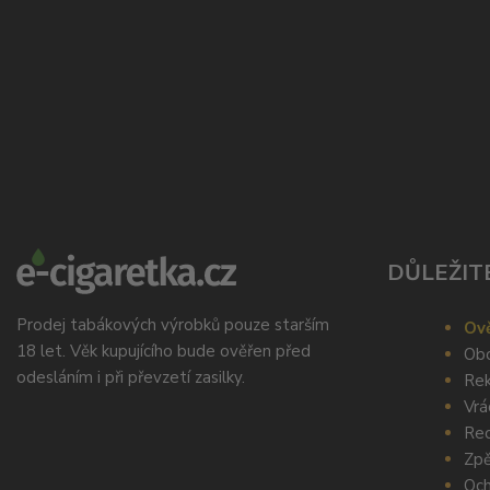
DŮLEŽIT
Prodej tabákových výrobků pouze starším
Ově
18 let. Věk kupujícího bude ověřen před
Obc
odesláním i při převzetí zasilky.
Rek
Vrá
Rec
Zpě
Och