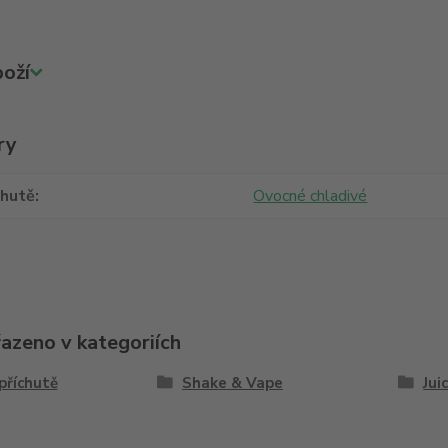
oží
ry
chutě
Ovocné chladivé
řazeno v kategoriích
příchutě
Shake & Vape
Jui