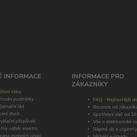
É INFORMACE
INFORMACE PRO
ZÁKAZNÍKY
ření věku
hodní podmínky
FAQ - Nejčastější d
lamační řád
Recenze od zákazník
cení zboží
Spotřební daň od 2
yklační příspěvek
Vše o elektronické c
tný odběr elektro
Náplně do e-cigaret
rana osobních údajů
Míchání e-liquidu