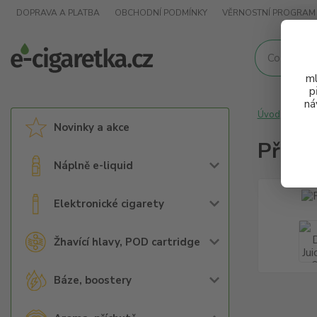
DOPRAVA A PLATBA
OBCHODNÍ PODMÍNKY
VĚRNOSTNÍ PROGRAM
ml
p
ná
Úvod
Arom
Novinky a akce
Přích
Náplně e-liquid
Elektronické cigarety
Žhavící hlavy, POD cartridge
Báze, boostery