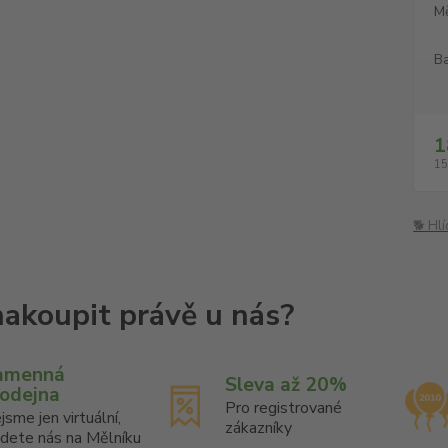
M
Ba
1
15
🐕 Hl
amenná
Sleva až 20%
rodejna
Pro registrované
jsme jen virtuální,
zákazníky
jdete nás na Mělníku