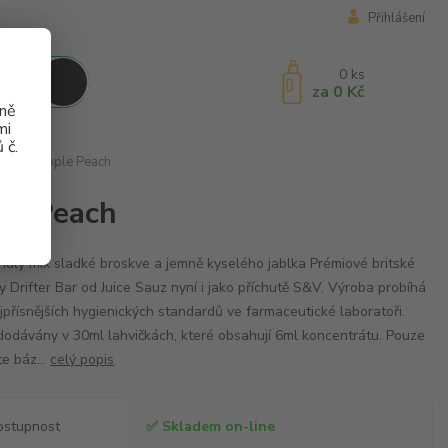
Přihlášení
0
ks
za
0 Kč
aně
mi
 č.
S&V 6ml Apple Peach
ple Peach
alý mix sladké broskve a jemně kyselého jablka Prémiové britské
dy Drifter Bar od Juice Sauz nyní i jako příchutě S&V. Výroba probíhá
jpřísnějších hygienických standardů ve farmaceutické laboratoři.
dodávány v 30ml lahvičkách, které obsahují 6ml koncentrátu. Pouze
te báz...
celý popis
ostupnost
✅ Skladem on-line