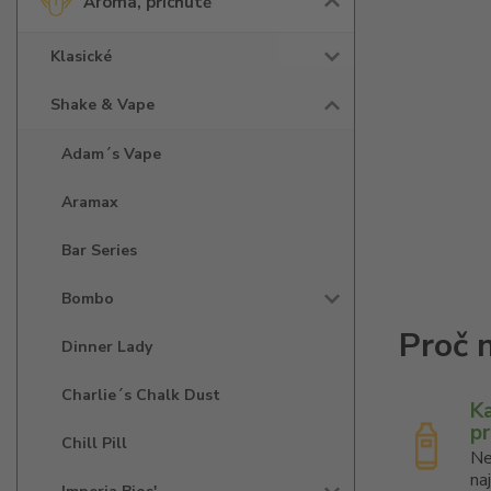
Aroma, příchutě
Klasické
Shake & Vape
Adam´s Vape
Aramax
Bar Series
Bombo
Dinner Lady
Charlie´s Chalk Dust
K
p
Chill Pill
Ne
na