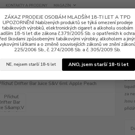
KONTAKTY A PRODEJNY
MAGAZÍN
ZÁKAZ PRODEJE OSOBÁM MLADŠÍM 18-TI LET A TPD
UPOZORNĚNÍ Nabízených produktů se týká omezení prodeje
tabákových výrobků, elektronických cigaret a alkoholu osobám
adším 18-ti let dle zákona č.379/2005 Sb. o opatřeních k ochr
řed škodami způsobenými tabákovými výrobky, alkoholem a jiný
vykovými látkami a o změně souvisejících zákonů ve znění zákonů
a, příchutě
Shake & Vape
Juice Sauz
Příchuť Drifter Bar Juice 
225/2006 Sb., č. 274/2008 Sb. a č. 305/2009 Sb.
uť Drifter Bar Juice S&V 6ml Ap
ANO, jsem starší 18-ti let
NE, nejsem starší 18-ti let
Dokon
liqui
za ne
Jsou 
přidá
D