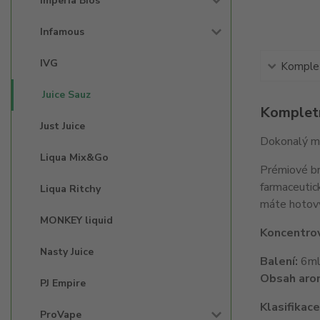
Imperia Bios'
Infamous
IVG
Komplet
Juice Sauz
Kompletn
Just Juice
Dokonalý mi
Liqua Mix&Go
Prémiové bri
farmaceutic
Liqua Ritchy
máte hotový
MONKEY liquid
Koncentrov
Nasty Juice
Balení:
6ml 
Obsah aro
PJ Empire
Klasifikac
ProVape