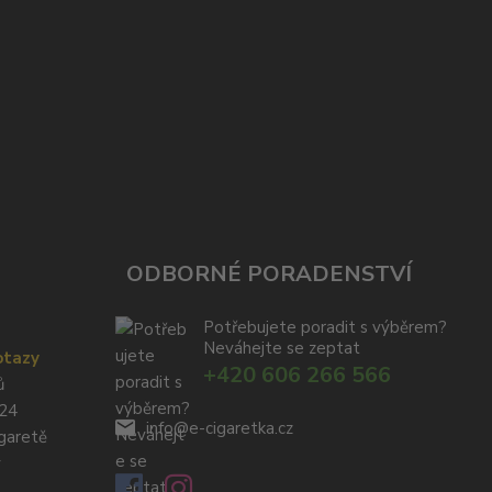
ODBORNÉ PORADENSTVÍ
Potřebujete poradit s výběrem?
Neváhejte se zeptat
otazy
+420 606 266 566
ů
024
info@e-cigaretka.cz
igaretě
y