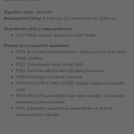
Signální slovo
: Varování
Nebezpečné látky:
4-hydroxy-2,5-dimethylfuran-2(3H)-on
Standardní věty o nebezpečnosti
:
H317 Může vyvolat alergickou kožní reakci.
Pokyny pro bezpečné zacházení
:
P101 Je-li nutná lékařská pomoc, mějte po ruce obal nebo
štítek výrobku.
P102 Uchovávejte mimo dosah dětí.
P261 Zamezte vdechování mlhu/páry/aerosoly.
P280 Používejte ochranné rukavice.
P302+P352 PŘI STYKU S KŮŽÍ: Omyjte velkým množstvím
vody.
P333+P313 Při podráždění kůže nebo vyrážce: Vyhledejte
lékařskou pomoc/ošetření.
P501 Odstraňte obsah/obal odevzdáním ve sběrně
nebezpečných odpadů.