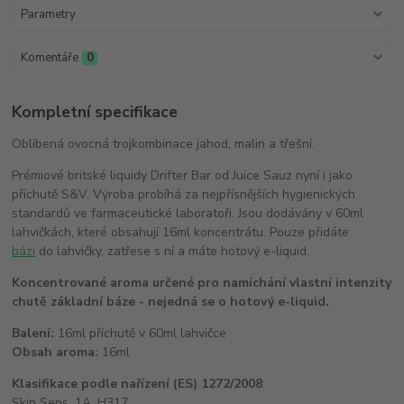
Parametry
Komentáře
0
Kompletní specifikace
Oblíbená ovocná trojkombinace jahod, malin a třešní.
Prémiové britské liquidy Drifter Bar od Juice Sauz nyní i jako
příchutě S&V. Výroba probíhá za nejpřísnějších hygienických
standardů ve farmaceutické laboratoři. Jsou dodávány v 60ml
lahvičkách, které obsahují 16ml koncentrátu. Pouze přidáte
bázi
do lahvičky, zatřese s ní a máte hotový e-liquid.
Koncentrované aroma určené pro namíchání vlastní intenzity
chutě základní báze - nejedná se o hotový e-liquid.
Balení:
16ml příchutě v 60ml lahvičce
Obsah aroma:
16ml
Klasifikace podle nařízení (ES) 1272/2008
:
Skin Sens. 1A, H317