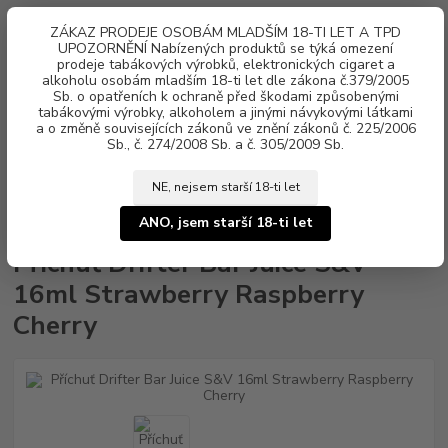
0
ks
ZÁKAZ PRODEJE OSOBÁM MLADŠÍM 18-TI LET A TPD
za
0 Kč
UPOZORNĚNÍ Nabízených produktů se týká omezení
prodeje tabákových výrobků, elektronických cigaret a
alkoholu osobám mladším 18-ti let dle zákona č.379/2005
Menu
Sb. o opatřeních k ochraně před škodami způsobenými
tabákovými výrobky, alkoholem a jinými návykovými látkami
a o změně souvisejících zákonů ve znění zákonů č. 225/2006
Sb., č. 274/2008 Sb. a č. 305/2009 Sb.
NE, nejsem starší 18-ti let
Úvod
Aroma, příchutě
Shake & Vape
Juice Sauz
Příchuť Drifter
Bar Juice S&V 16ml Strawberry Raspberry Cherry
ANO, jsem starší 18-ti let
Příchuť Drifter Bar Juice S&V
16ml Strawberry Raspberry
Cherry