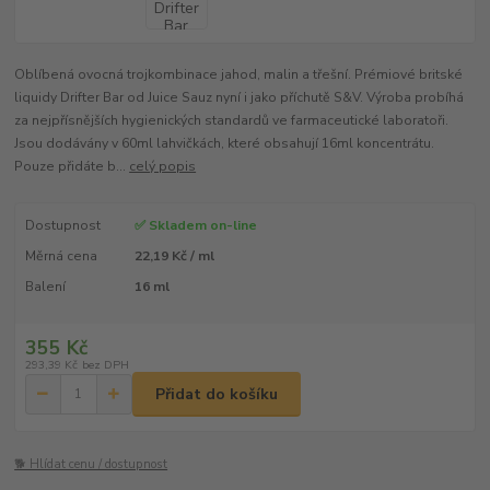
Oblíbená ovocná trojkombinace jahod, malin a třešní. Prémiové britské
liquidy Drifter Bar od Juice Sauz nyní i jako příchutě S&V. Výroba probíhá
za nejpřísnějších hygienických standardů ve farmaceutické laboratoři.
Jsou dodávány v 60ml lahvičkách, které obsahují 16ml koncentrátu.
Pouze přidáte b...
celý popis
Dostupnost
✅ Skladem on-line
Měrná cena
22,19 Kč / ml
Balení
16 ml
355 Kč
293,39 Kč
bez DPH
Přidat do košíku
🐕 Hlídat cenu / dostupnost