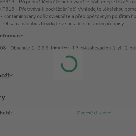
P313 - Při podráždění kůže nebo vyrážce: Vyhledejte lékařsko
313 - Přetrvává-li podráždění očí: Vyhledejte lékařskou pomo
- Kontaminovaný oděv svlékněte a před opětovným použitím ho
 Obsah a nádobu zlikvidujte v souladu s místními předpisy.
informace:
 - Obsahuje 1-(2,6,6-trimethyl-1,3-cyklohexadien-1-yl)-2-bute
oží
ry
chutě
Ovocné chladivé