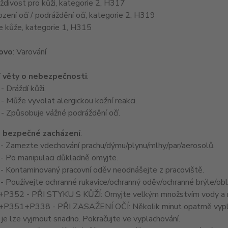
ždivost pro kůži, kategorie 2, H317
zení očí / podráždění očí, kategorie 2, H319
ce kůže, kategorie 1, H315
lovo
: Varování
 věty o nebezpečnosti
:
 Dráždí kůži.
 Může vyvolat alergickou kožní reakci.
 Způsobuje vážné podráždění očí.
 bezpečné zacházení
:
- Zamezte vdechování prachu/dýmu/plynu/mlhy/par/aerosolů.
- Po manipulaci důkladně omyjte.
 Kontaminovaný pracovní oděv neodnášejte z pracoviště.
 Používejte ochranné rukavice/ochranný oděv/ochranné brýle/obli
P352 - PŘI STYKU S KŮŽÍ: Omyjte velkým množstvím vody a 
P351+P338 - PŘI ZASAŽENÍ OČÍ: Několik minut opatrně vyplachu
je lze vyjmout snadno. Pokračujte ve vyplachování.