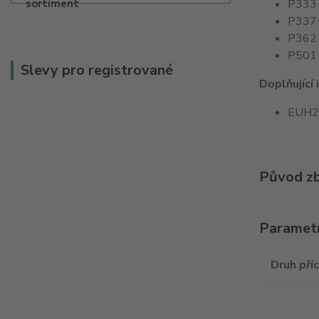
P333+
P337+P
P362 
P501 -
Slevy pro registrované
Doplňující 
EUH208
Původ zb
Paramet
Druh pří