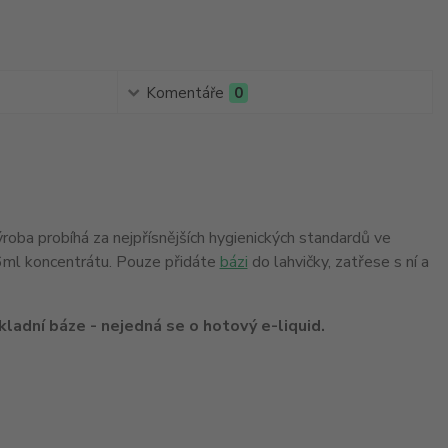
Komentáře
0
Výroba probíhá za nejpřísnějších hygienických standardů ve
16ml koncentrátu. Pouze přidáte
bázi
do lahvičky, zatřese s ní a
ladní báze - nejedná se o hotový e-liquid.