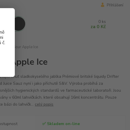
Přihlášení
0
ks
za
0 Kč
aně
mi
 č.
&V 16ml Sour Apple Ice
ur Apple Ice
lující chuť sladkokyselého jablka Prémiové britské liquidy Drifter
d Juice Sauz nyní i jako příchutě S&V. Výroba probíhá za
ísnějších hygienických standardů ve farmaceutické laboratoři. Jsou
ány v 60ml lahvičkách, které obsahují 16ml koncentrátu. Pouze
te bázi do lahvičk...
celý popis
ostupnost
✅ Skladem on-line