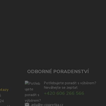
ODBORNÉ PORADENSTVÍ
Potřebujete poradit s výběrem?
Neváhejte se zeptat
otazy
+420 606 266 566
ů
024
info@e-cigaretka.cz