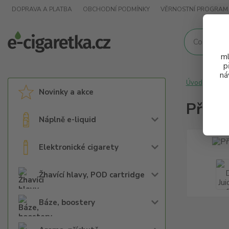
DOPRAVA A PLATBA
OBCHODNÍ PODMÍNKY
VĚRNOSTNÍ PROGRAM
ml
p
ná
Úvod
Arom
Novinky a akce
Přích
Náplně e-liquid
Elektronické cigarety
Žhavící hlavy, POD cartridge
Báze, boostery