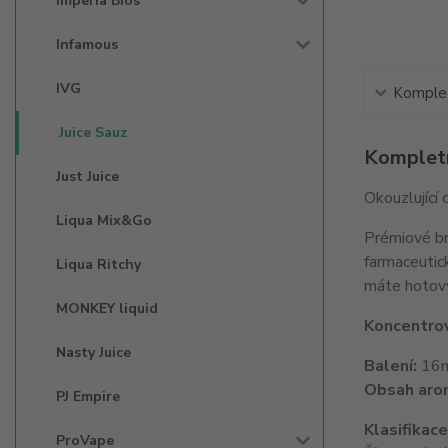
Imperia Bios'
Infamous
IVG
Komplet
Juice Sauz
Kompletn
Just Juice
Okouzlující 
Liqua Mix&Go
Prémiové bri
farmaceutic
Liqua Ritchy
máte hotový
MONKEY liquid
Koncentrov
Nasty Juice
Balení:
16ml
Obsah aro
PJ Empire
Klasifikac
ProVape