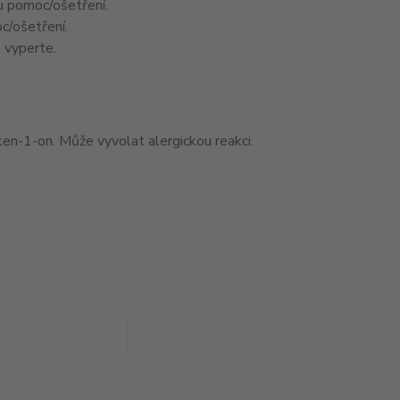
u pomoc/ošetření.
c/ošetření.
 vyperte.
n-1-on. Může vyvolat alergickou reakci.