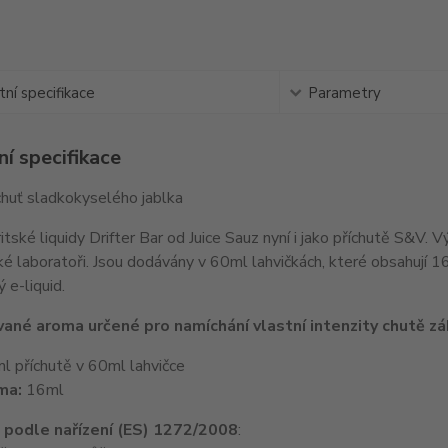
ní specifikace
Parametry
í specifikace
chuť sladkokyselého jablka
tské liquidy Drifter Bar od Juice Sauz nyní i jako příchutě S&V. 
ké laboratoři. Jsou dodávány v 60ml lahvičkách, které obsahují 
 e-liquid.
ané aroma určené pro namíchání vlastní intenzity chutě zák
 příchutě v 60ml lahvičce
ma:
16ml
e podle nařízení (ES) 1272/2008
: