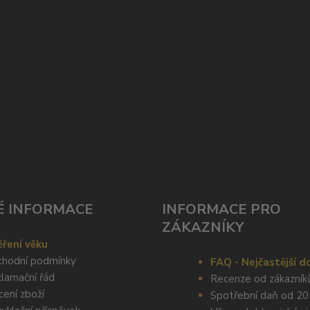
É INFORMACE
INFORMACE PRO
ZÁKAZNÍKY
ření věku
hodní podmínky
FAQ - Nejčastější d
lamační řád
Recenze od zákazník
cení zboží
Spotřební daň od 2