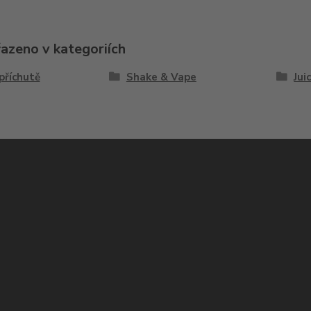
řazeno v kategoriích
příchutě
Shake & Vape
Jui