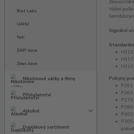
Žíravost/drá
Vážné poško
Riot Labs
Senzibiliza
UAHU
Signální s
Yeti
Standardní
ZAP! Juice
H315 -
H317 -
Zeus Juice
H319 -
Pokyny pro
Nikotinové sáčky a filmy
P261 
P264 
Příslušenství
P272 -
P280 -
Alkohol
P302+
P305+
Doplňkový sortiment
pokud 