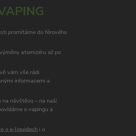
 VAPING
osti promítáme do férového
výměny atomizéru až po
ivě vám vše rádi
snými informacemi a
ám na návštěvu – na naší
opovídáme o vapingu a
e o e-liquidech
i o