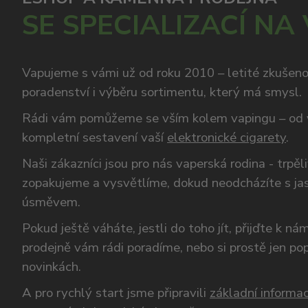
SE SPECIALIZACÍ NA
Vapujeme s vámi už od roku 2010 – letité zkušen
poradenství i výběru sortimentu, který má smysl.
Rádi vám pomůžeme se vším kolem vapingu – od 
kompletní sestavení vaší
elektronické cigarety
.
Naši zákazníci jsou pro nás vaperská rodina - trpěl
zopakujeme a vysvětlíme, dokud neodcházíte s ja
úsměvem.
Pokud ještě váháte, jestli do toho jít, přijďte k n
prodejně vám rádi poradíme, nebo si prostě jen p
novinkách.
A pro rychlý start jsme připravili
základní informac