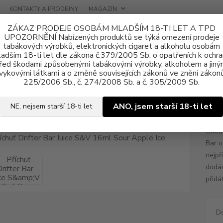
KONTAKTY A PRODEJNY
MAGAZÍN
ZÁKAZ PRODEJE OSOBÁM MLADŠÍM 18-TI LET A TPD
UPOZORNĚNÍ Nabízených produktů se týká omezení prodeje
tabákových výrobků, elektronických cigaret a alkoholu osobám
adším 18-ti let dle zákona č.379/2005 Sb. o opatřeních k ochr
řed škodami způsobenými tabákovými výrobky, alkoholem a jiný
vykovými látkami a o změně souvisejících zákonů ve znění zákonů
a, příchutě
Shake & Vape
Juice Sauz
Příchuť Drifter Bar Juice S
225/2006 Sb., č. 274/2008 Sb. a č. 305/2009 Sb.
uť Drifter Bar Juice S&V 16ml So
ANO, jsem starší 18-ti let
NE, nejsem starší 18-ti let
Okouz
Bar o
nejpř
dodáv
přidá
D