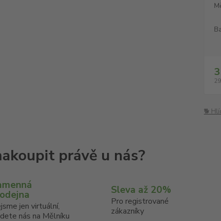
M
Ba
3
29
🐕 Hl
amenná
Sleva až 20%
rodejna
Pro registrované
jsme jen virtuální,
zákazníky
jdete nás na Mělníku