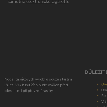
samotné
elektronické cigaretě
.
DŮLEŽIT
Prodej tabákových výrobků pouze starším
Ově
18 let. Věk kupujícího bude ověřen před
Obc
odesláním i při převzetí zasilky.
Rek
Vrá