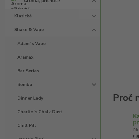
Aroma, příchutě
Klasické
Shake & Vape
Adam´s Vape
Aramax
Bar Series
Bombo
Dinner Lady
Charlie´s Chalk Dust
K
p
Chill Pill
Ne
na