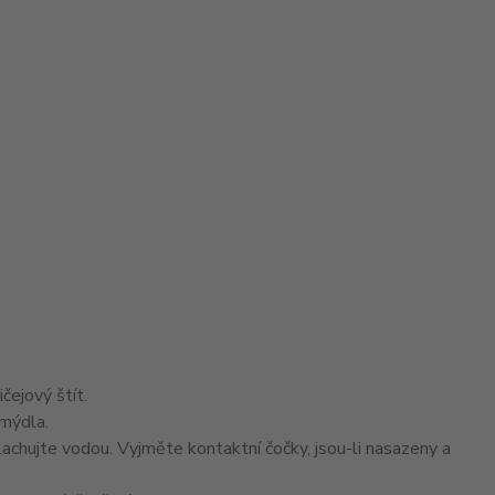
čejový štít.
mýdla.
jte vodou. Vyjměte kontaktní čočky, jsou-li nasazeny a