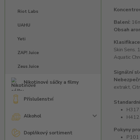
Koncentrov
Riot Labs
Balení:
16ml
UAHU
Obsah aro
Yeti
Klasifikac
Skin Sens. 
ZAP! Juice
Aquatic Chr
Zeus Juice
Signální s
Nebezpečn
Nikotinové sáčky a filmy
extrakt, Citr
Příslušenství
Standardní
H317 M
Alkohol
H412 Š
Pokyny pro
Doplňkový sortiment
P101 J