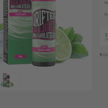
M
Ba
3
29
🐕 Hl