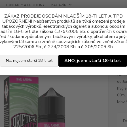
KONTAKTY A PRODEJNY
MAGAZÍN
ZÁKAZ PRODEJE OSOBÁM MLADŠÍM 18-TI LET A TPD
UPOZORNĚNÍ Nabízených produktů se týká omezení prodeje
tabákových výrobků, elektronických cigaret a alkoholu osobám
adším 18-ti let dle zákona č.379/2005 Sb. o opatřeních k ochr
řed škodami způsobenými tabákovými výrobky, alkoholem a jiný
vykovými látkami a o změně souvisejících zákonů ve znění zákonů
a, příchutě
Shake & Vape
Juice Sauz
Příchuť Drifter Bar Juice S
225/2006 Sb., č. 274/2008 Sb. a č. 305/2009 Sb.
uť Drifter Bar Juice S&V 16ml Ci
ANO, jsem starší 18-ti let
NE, nejsem starší 18-ti let
Oblíb
od Ju
hygie
60ml 
lahvič
D