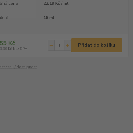
ěrná cena
22,19 Kč / ml
lení
16 ml
55 Kč
Přidat do košíku
3,39 Kč
bez DPH
ídat cenu / dostupnost