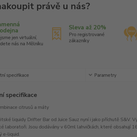
amenná
Sleva až 20%
rodejna
Pro registrované
jsme jen virtuální,
zákazníky
jdete nás na Mělníku
ní specifikace
Parametry
í specifikace
mbinace citrusů a máty
tské liquidy Drifter Bar od Juice Sauz nyní i jako příchutě S&V. 
ké laboratoři. Jsou dodávány v 60ml lahvičkách, které obsahují 
 e-liquid.