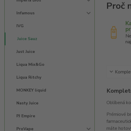
Imperia Bios'
Infamous
K
IVG
p
Ne
Juice Sauz
na
Just Juice
Liqua Mix&Go
Komplet
Liqua Ritchy
Kompletn
MONKEY liquid
Oblíbená ko
Nasty Juice
Prémiové bri
PJ Empire
farmaceutic
máte hotový
ProVape