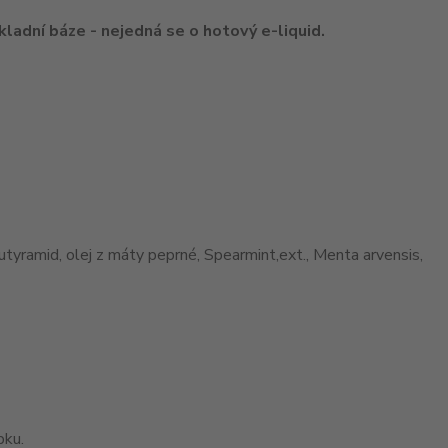
ladní báze - nejedná se o hotový e-liquid.
utyramid, olej z máty peprné, Spearmint,ext., Menta arvensis,
bku.