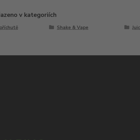
řazeno v kategoriích
příchutě
Shake & Vape
Jui