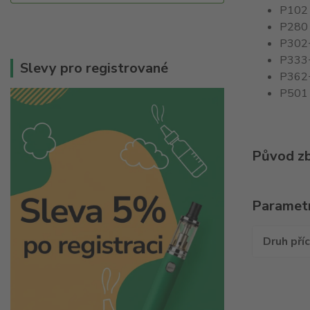
P102 
P280 P
P302+
P333+
Slevy pro registrované
P362+
P501 
Původ zb
Paramet
Druh pří