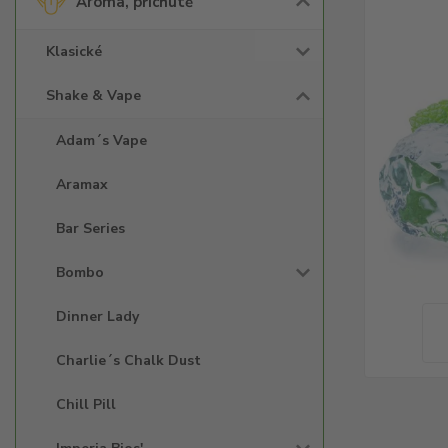
Aroma, příchutě
Klasické
Shake & Vape
Adam´s Vape
Aramax
Bar Series
Bombo
Dinner Lady
Charlie´s Chalk Dust
Chill Pill