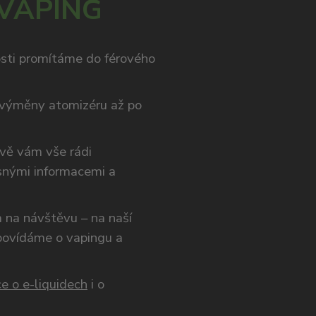
 VAPING
osti promítáme do férového
výměny atomizéru až po
ivě vám vše rádi
snými informacemi a
ám na návštěvu – na naší
opovídáme o vapingu a
e o e-liquidech
i o