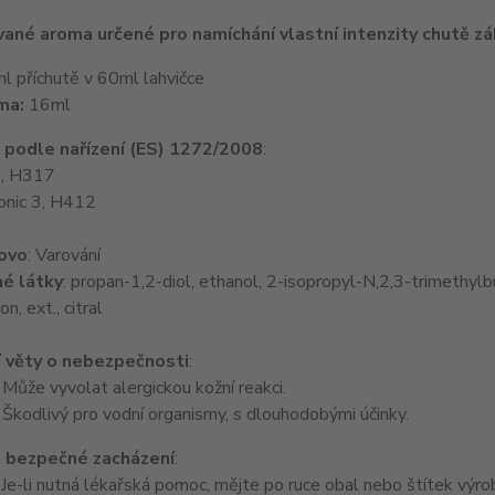
ané aroma určené pro namíchání vlastní intenzity chutě zák
 příchutě v 60ml lahvičce
ma:
16ml
e podle nařízení (ES) 1272/2008
:
1, H317
onic 3, H412
lovo
: Varování
é látky
: propan-1,2-diol, ethanol, 2-isopropyl-N,2,3-trimethylb
on, ext., citral
 věty o nebezpečnosti
:
ůže vyvolat alergickou kožní reakci.
kodlivý pro vodní organismy, s dlouhodobými účinky.
 bezpečné zacházení
:
e-li nutná lékařská pomoc, mějte po ruce obal nebo štítek výro