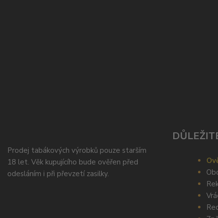
DŮLEŽIT
Prodej tabákových výrobků pouze starším
Ově
18 let. Věk kupujícího bude ověřen před
Obc
odesláním i při převzetí zasilky.
Rek
Vrá
Rec