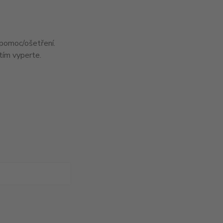
pomoc/ošetření.
ím vyperte.