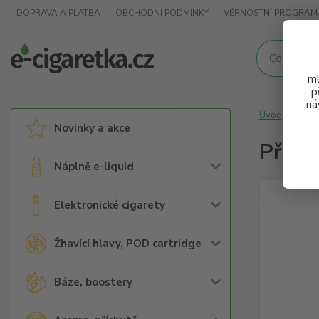
DOPRAVA A PLATBA
OBCHODNÍ PODMÍNKY
VĚRNOSTNÍ PROGRAM
ml
p
ná
Úvod
Arom
Novinky a akce
Přích
Náplně e-liquid
Elektronické cigarety
Žhavící hlavy, POD cartridge
Báze, boostery