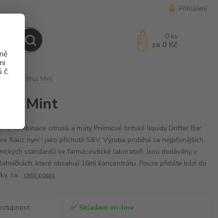
Přihlášení
0
ks
za
0 Kč
aně
mi
 č.
&V 16ml Citrus Mint
trus Mint
ená kombinace citrusů a máty Prémiové britské liquidy Drifter Bar
ice Sauz nyní i jako příchutě S&V. Výroba probíhá za nejpřísnějších
nických standardů ve farmaceutické laboratoři. Jsou dodávány v
lahvičkách, které obsahují 16ml koncentrátu. Pouze přidáte bázi do
ky, za...
celý popis
ostupnost
✅ Skladem on-line