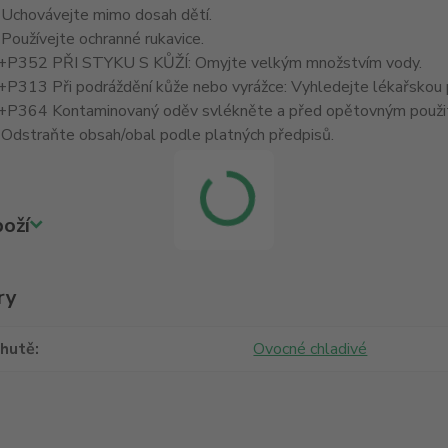
Uchovávejte mimo dosah dětí.
oužívejte ochranné rukavice.
P352 PŘI STYKU S KŮŽÍ: Omyjte velkým množstvím vody.
P313 Při podráždění kůže nebo vyrážce: Vyhledejte lékařskou 
P364 Kontaminovaný oděv svlékněte a před opětovným použit
Odstraňte obsah/obal podle platných předpisů.
oží
ry
chutě
Ovocné chladivé