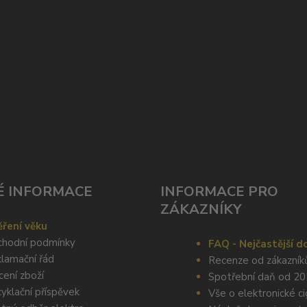
É INFORMACE
INFORMACE PRO
ZÁKAZNÍKY
ření věku
hodní podmínky
FAQ - Nejčastější d
lamační řád
Recenze od zákazník
cení zboží
Spotřební daň od 2
yklační příspěvek
Vše o elektronické c