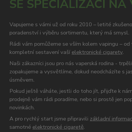
SE SPECIALIZACÍ NA
Vapujeme s vámi už od roku 2010 – letité zkušen
poradenství i výběru sortimentu, který má smysl.
Rádi vám pomůžeme se vším kolem vapingu – od 
kompletní sestavení vaší
elektronické cigarety
.
Naši zákazníci jsou pro nás vaperská rodina - trpěl
zopakujeme a vysvětlíme, dokud neodcházíte s ja
úsměvem.
Pokud ještě váháte, jestli do toho jít, přijďte k n
prodejně vám rádi poradíme, nebo si prostě jen p
novinkách.
A pro rychlý start jsme připravili
základní informac
samotné
elektronické cigaretě
.