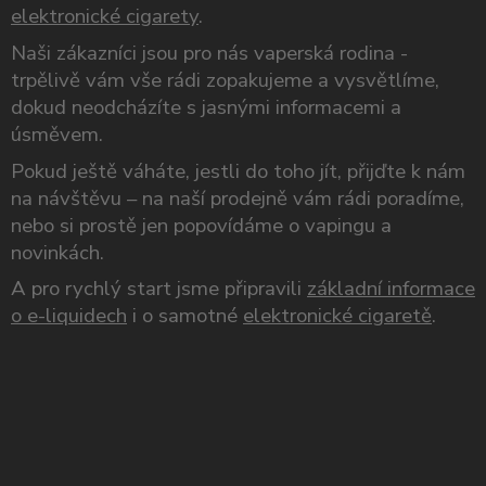
elektronické cigarety
.
Naši zákazníci jsou pro nás vaperská rodina -
trpělivě vám vše rádi zopakujeme a vysvětlíme,
dokud neodcházíte s jasnými informacemi a
úsměvem.
Pokud ještě váháte, jestli do toho jít, přijďte k nám
na návštěvu – na naší prodejně vám rádi poradíme,
nebo si prostě jen popovídáme o vapingu a
novinkách.
A pro rychlý start jsme připravili
základní informace
o e-liquidech
i o samotné
elektronické cigaretě
.