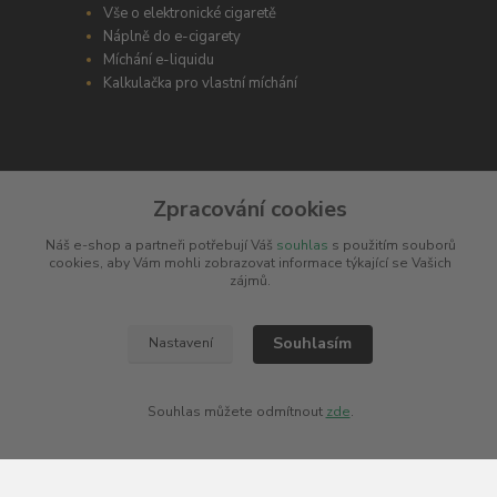
Vše o elektronické cigaretě
Náplně do e-cigarety
Míchání e-liquidu
Kalkulačka pro vlastní míchání
Zpracování cookies
ODBORNÉ PORADENSTVÍ
Náš e-shop a partneři potřebují Váš
souhlas
s použitím souborů
cookies, aby Vám mohli zobrazovat informace týkající se Vašich
Potřebujete poradit s výběrem? Neváhejte se zeptat
zájmů.
+420 606 266 566
Souhlasím
Nastavení
info@e-cigaretka.cz
Souhlas můžete odmítnout
zde
.