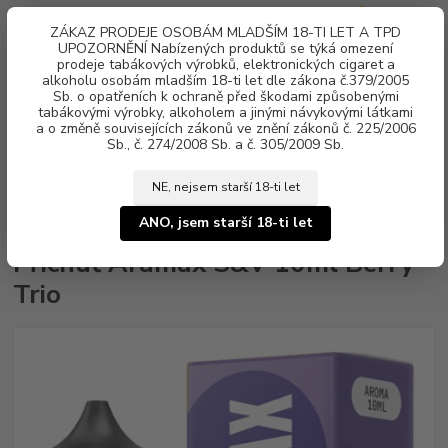
0
ks
ZÁKAZ PRODEJE OSOBÁM MLADŠÍM 18-TI LET A TPD
za
0 Kč
UPOZORNĚNÍ Nabízených produktů se týká omezení
prodeje tabákových výrobků, elektronických cigaret a
alkoholu osobám mladším 18-ti let dle zákona č.379/2005
Menu
Sb. o opatřeních k ochraně před škodami způsobenými
tabákovými výrobky, alkoholem a jinými návykovými látkami
a o změně souvisejících zákonů ve znění zákonů č. 225/2006
Sb., č. 274/2008 Sb. a č. 305/2009 Sb.
NE, nejsem starší 18-ti let
Úvod
Aroma, příchutě
Shake & Vape
Aramax
Příchuť Aramax
S&V 10ml Berry Trio
ANO, jsem starší 18-ti let
Příchuť Aramax S&V 10ml Berry
Trio