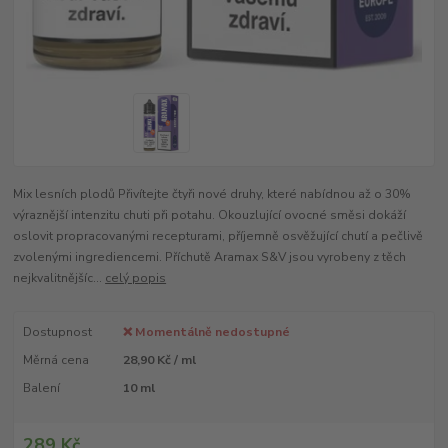
Mix lesních plodů Přivítejte čtyři nové druhy, které nabídnou až o 30%
výraznější intenzitu chuti při potahu. Okouzlující ovocné směsi dokáží
oslovit propracovanými recepturami, příjemně osvěžující chutí a pečlivě
zvolenými ingrediencemi. Příchutě Aramax S&V jsou vyrobeny z těch
nejkvalitnějšíc...
celý popis
Dostupnost
❌ Momentálně nedostupné
Měrná cena
28,90 Kč / ml
Balení
10 ml
289 Kč