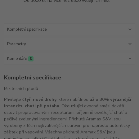
Od 3000 Kč na více než 5500 výdejních míst
Kompletní specifikace
Parametry
Komentáře
0
Kompletní specifikace
Mix lesních plodů
Přivítejte
čtyři nové druhy
, které nabídnou
až o 30% výraznější
intenzitu chuti při potahu
. Okouzlující ovocné směsi dokáží
oslovit propracovanými recepturami, příjemně osvěžující chutí a
pečlivě zvolenými ingrediencemi. Příchutě Aramax S&V jsou
vyrobeny z těch nejkvalitnějších surovin pro naprosto autentický
zážitek při vapování. Všechny příchutě Aramax S&V jsou
dodávány ve velké 60 ml lahvičce, ve které se nachází 10 ml