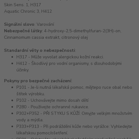
Skin Sens. 1, H317
Aquatic Chronic 3, H412
Signální slovo
: Varování
Nebezpečné látky
: 4-hydroxy-2,5-dimethylfuran-2(3H)-on,
Cinnamomum cassia extrakt, citronový olej
Standardní věty o nebezpečnosti
:
H317 - Může vyvolat alergickou kožní reakci.
H412 - Škodlivý pro vodní organismy, s dlouhodobými
účinky.
Pokyny pro bezpečné zacházení
:
P101 - Je-li nutná lékařská pomoc, mějtepo ruce obal nebo
štítek výrobku.
P102 - Uchovávejte mimo dosah dětí
P280 - Používejte ochranné rukavice.
P302+P352 - PŘI STYKU S KŮŽÍ: Omyjte velkým množstvím
vody a mýdla.
P333+P313 - Při podráždění kůže nebo vyrážce: Vyhledejte
lékařskou pomoc/ošetření.