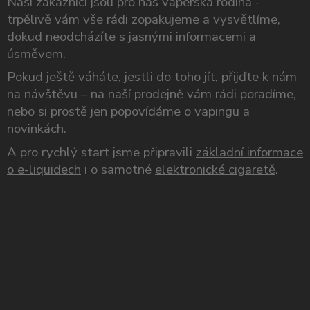
Naši zákazníci jsou pro nás vaperská rodina -
trpělivě vám vše rádi zopakujeme a vysvětlíme,
dokud neodcházíte s jasnými informacemi a
úsměvem.
Pokud ještě váháte, jestli do toho jít, přijďte k nám
na návštěvu – na naší prodejně vám rádi poradíme,
nebo si prostě jen popovídáme o vapingu a
novinkách.
A pro rychlý start jsme připravili
základní informace
o e-liquidech
i o samotné
elektronické cigaretě
.