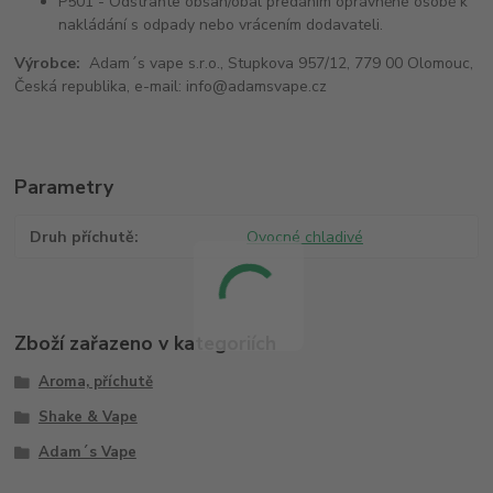
P501 - Odstraňte obsah/obal předáním oprávněné osobě k
nakládání s odpady nebo vrácením dodavateli.
Výrobce:
Adam´s vape s.r.o., Stupkova 957/12, 779 00 Olomouc,
Česká republika, e-mail: info@adamsvape.cz
Parametry
Druh příchutě
Ovocné chladivé
Zboží zařazeno v kategoriích
Aroma, příchutě
Shake & Vape
Adam´s Vape