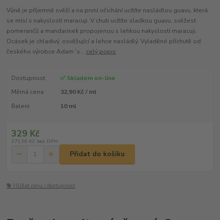
Vůně je příjemně svěží a na první očichání ucítíte nasládlou guavu, která
se mísí s nakyslostí maracuji. V chuti ucítíte sladkou guavu, svěžest
pomerančů a mandarinek propojenou s lehkou nakyslostí maracuji.
Ocásek je chladivý, osvěžující a lehce nasládlý. Vyladěné příchutě od
českého výrobce Adam´s...
celý popis
Dostupnost
✅ Skladem on-line
Měrná cena
32,90 Kč / ml
Balení
10 ml
329 Kč
271,90 Kč
bez DPH
Přidat do košíku
🐕 Hlídat cenu / dostupnost