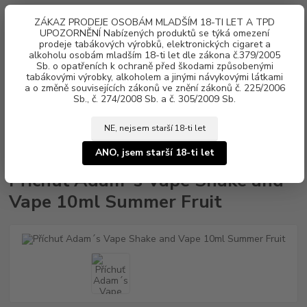
0
ks
ZÁKAZ PRODEJE OSOBÁM MLADŠÍM 18-TI LET A TPD
za
0 Kč
UPOZORNĚNÍ Nabízených produktů se týká omezení
prodeje tabákových výrobků, elektronických cigaret a
alkoholu osobám mladším 18-ti let dle zákona č.379/2005
Menu
Sb. o opatřeních k ochraně před škodami způsobenými
tabákovými výrobky, alkoholem a jinými návykovými látkami
a o změně souvisejících zákonů ve znění zákonů č. 225/2006
Sb., č. 274/2008 Sb. a č. 305/2009 Sb.
NE, nejsem starší 18-ti let
Úvod
Aroma, příchutě
Shake & Vape
Adam´s Vape
Příchuť
Adam´s Vape Shake and Vape 10ml Summer Fruit
ANO, jsem starší 18-ti let
Příchuť Adam´s Vape Shake and
Vape 10ml Summer Fruit