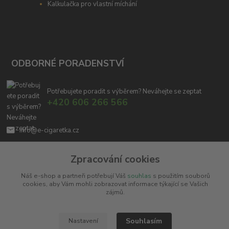
Kalkulačka pro vlastní míchání
ODBORNÉ PORADENSTVÍ
Potřebujete poradit s výběrem? Neváhejte se zeptat
+420 606 266 566
info@e-cigaretka.cz
Zpracování cookies
Náš e-shop a partneři potřebují Váš
souhlas
s použitím souborů
cookies, aby Vám mohli zobrazovat informace týkající se Vašich
zájmů.
Upravit sběr cookies.
Souhlasím
Nastavení