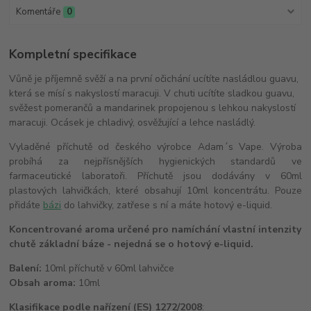
Komentáře
0
Kompletní specifikace
Vůně je příjemně svěží a na první očichání ucítíte nasládlou guavu,
která se mísí s nakyslostí maracuji. V chuti ucítíte sladkou guavu,
svěžest pomerančů a mandarinek propojenou s lehkou nakyslostí
maracuji. Ocásek je chladivý, osvěžující a lehce nasládlý.
Vyladěné příchutě od českého výrobce Adam´s Vape. Výroba
probíhá za nejpřísnějších hygienických standardů ve
farmaceutické laboratoři. Příchutě jsou dodávány v 60ml
plastových lahvičkách, které obsahují 10ml koncentrátu. Pouze
přidáte
bázi
do lahvičky, zatřese s ní a máte hotový e-liquid.
Koncentrované aroma určené pro namíchání vlastní intenzity
chutě základní báze - nejedná se o hotový e-liquid.
Balení:
10ml příchutě v 60ml lahvičce
Obsah aroma:
10ml
Klasifikace podle nařízení (ES) 1272/2008
: