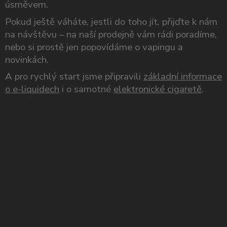
úsměvem.
Pokud ještě váháte, jestli do toho jít, přijďte k nám
na návštěvu – na naší prodejně vám rádi poradíme,
nebo si prostě jen popovídáme o vapingu a
novinkách.
A pro rychlý start jsme připravili
základní informace
o e-liquidech
i o samotné
elektronické cigaretě
.