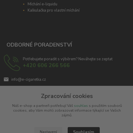
Míchání e-liquidu
Kalkulačka pro vlastní míchání
ODBORNÉ PORADENSTVÍ
Potřebujete poradit s výběrem? Neváhejte se zeptat
+420 606 266 566
info@e-cigaretka.cz
Zpracování cookies
Náš e-shop a partneři potřebují Váš
souhlas
s použitím souborů
cookies, aby Vám mohli zobrazovat informace týkající se Vašich
zájmů.
Upravit sběr cookies.
Souhlasím
Nastavení