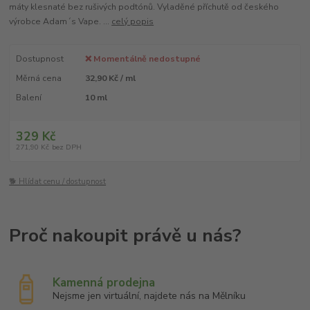
máty klesnaté bez rušivých podtónů. Vyladěné příchutě od českého
výrobce Adam´s Vape. ...
celý popis
Dostupnost
❌ Momentálně nedostupné
Měrná cena
32,90 Kč / ml
Balení
10 ml
329 Kč
271,90 Kč
bez DPH
🐕 Hlídat cenu / dostupnost
Kamenná prodejna
Nejsme jen virtuální, najdete nás na Mělníku