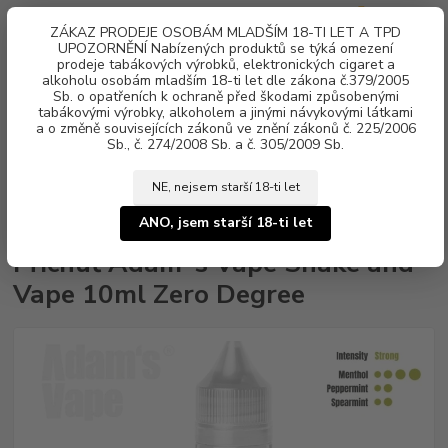
0
ks
ZÁKAZ PRODEJE OSOBÁM MLADŠÍM 18-TI LET A TPD
za
0 Kč
UPOZORNĚNÍ Nabízených produktů se týká omezení
prodeje tabákových výrobků, elektronických cigaret a
alkoholu osobám mladším 18-ti let dle zákona č.379/2005
Menu
Sb. o opatřeních k ochraně před škodami způsobenými
tabákovými výrobky, alkoholem a jinými návykovými látkami
a o změně souvisejících zákonů ve znění zákonů č. 225/2006
Sb., č. 274/2008 Sb. a č. 305/2009 Sb.
NE, nejsem starší 18-ti let
Úvod
Aroma, příchutě
Shake & Vape
Adam´s Vape
Příchuť
Adam´s Vape Shake and Vape 10ml Zero Degree
ANO, jsem starší 18-ti let
Příchuť Adam´s Vape Shake and
Vape 10ml Zero Degree