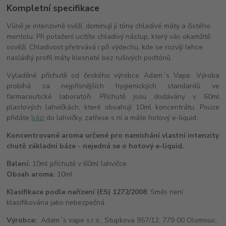
Kompletní specifikace
Vůně je intenzivně svěží, dominují jí tóny chladivé máty a čistého
mentolu. Při potažení ucítíte chladivý nástup, který vás okamžitě
osvěží. Chladivost přetrvává i při výdechu, kde se rozvíjí lehce
nasládlý profil máty klesnaté bez rušivých podtónů.
Vyladěné příchutě od českého výrobce Adam´s Vape. Výroba
probíhá za nejpřísnějších hygienických standardů ve
farmaceutické laboratoři. Příchutě jsou dodávány v 60ml
plastových lahvičkách, které obsahují 10ml koncentrátu. Pouze
přidáte
bázi
do lahvičky, zatřese s ní a máte hotový e-liquid.
Koncentrované aroma určené pro namíchání vlastní intenzity
chutě základní báze - nejedná se o hotový e-liquid.
Balení:
10ml příchutě v 60ml lahvičce
Obsah aroma:
10ml
Klasifikace podle nařízení (ES) 1272/2008
: Směs není
klasifikována jako nebezpečná.
Výrobce:
Adam´s vape s.r.o., Stupkova 957/12, 779 00 Olomouc,