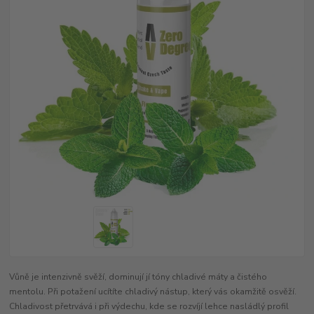
Vůně je intenzivně svěží, dominují jí tóny chladivé máty a čistého
mentolu. Při potažení ucítíte chladivý nástup, který vás okamžitě osvěží.
Chladivost přetrvává i při výdechu, kde se rozvíjí lehce nasládlý profil