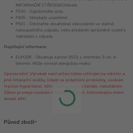
INFORMAČNÍ STŘEDISKO/lékaře.
P330 - Vypláchněte ústa.
P405 - Skladujte uzamčené.
P501 - Odstraňte obsah/obal odevzdáním ve sběrně
nebezpečného odpadu, nebo předáním oprávněné osobě k
nakládání s odpady.
Doplňující informace:
EUH208 - Obsahuje karvon (ISO), L-menthan-3-on, d-
limonen. Může vyvolat alergickou reakci.
Upozornění: Výrobek není určen lidem citlivým na nikotin a
jiné inhalační složky, lidem se srdečními problémy, osobám
trpícím hypertenzí, těhotným a kojícím ženám, nekuřákům.
Zákaz prodeje osobám mladším 18ti let. Uchovávejte mimo
dosah dětí.
Původ zboží