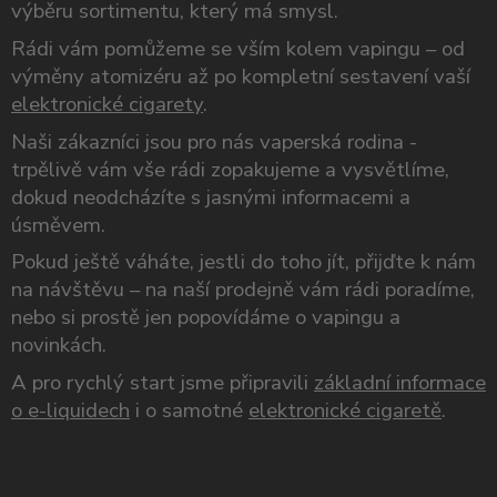
výběru sortimentu, který má smysl.
Rádi vám pomůžeme se vším kolem vapingu – od
výměny atomizéru až po kompletní sestavení vaší
elektronické cigarety
.
Naši zákazníci jsou pro nás vaperská rodina -
trpělivě vám vše rádi zopakujeme a vysvětlíme,
dokud neodcházíte s jasnými informacemi a
úsměvem.
Pokud ještě váháte, jestli do toho jít, přijďte k nám
na návštěvu – na naší prodejně vám rádi poradíme,
nebo si prostě jen popovídáme o vapingu a
novinkách.
A pro rychlý start jsme připravili
základní informace
o e-liquidech
i o samotné
elektronické cigaretě
.