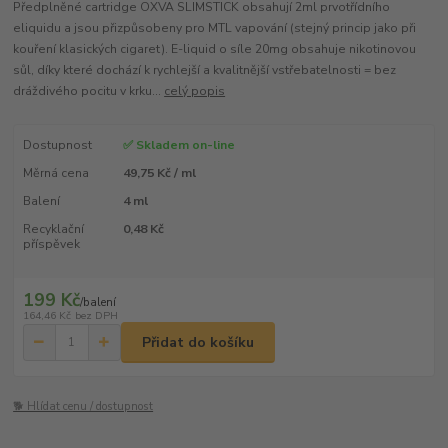
Předplněné cartridge OXVA SLIMSTICK obsahují 2ml prvotřídního
eliquidu a jsou přizpůsobeny pro MTL vapování (stejný princip jako při
kouření klasických cigaret). E-liquid o síle 20mg obsahuje nikotinovou
sůl, díky které dochází k rychlejší a kvalitnější vstřebatelnosti = bez
dráždivého pocitu v krku...
celý popis
Dostupnost
✅ Skladem on-line
Měrná cena
49,75 Kč / ml
Balení
4 ml
Recyklační
0,48 Kč
příspěvek
199 Kč
/
balení
164,46 Kč
bez DPH
Přidat do košíku
🐕 Hlídat cenu / dostupnost