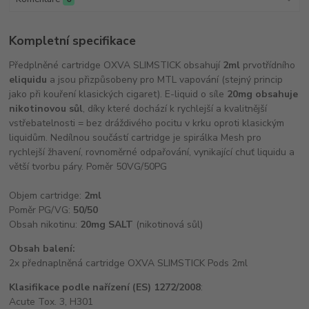
Kompletní specifikace
Předplněné cartridge OXVA SLIMSTICK obsahují
2ml
prvotřídního
eliquidu
a jsou přizpůsobeny pro MTL vapování (stejný princip
jako při kouření klasických cigaret). E-liquid o síle
20mg obsahuje
nikotinovou sůl
, díky které dochází k rychlejší a kvalitnější
vstřebatelnosti = bez dráždivého pocitu v krku oproti klasickým
liquidům. Nedílnou součástí cartridge je spirálka Mesh pro
rychlejší žhavení, rovnoměrné odpařování, vynikající chuť liquidu a
větší tvorbu páry. Poměr 50VG/50PG
Objem cartridge:
2ml
Poměr PG/VG:
50/50
Obsah nikotinu:
20mg SALT
(nikotinová sůl)
Obsah balení:
2x přednaplněná cartridge OXVA SLIMSTICK Pods 2ml
Klasifikace podle nařízení (ES) 1272/2008
:
Acute Tox. 3, H301