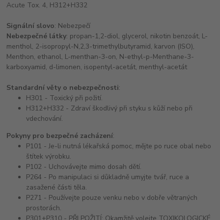
Acute Tox. 4, H312+H332
Signální slovo
: Nebezpečí
Nebezpečné látky
: propan-1,2-diol, glycerol, nikotin benzoát, L-
menthol, 2-isopropyl-N,2,3-trimethylbutyramid, karvon (ISO),
Menthon, ethanol, L-menthan-3-on, N-ethyl-p-Menthane-3-
karboxyamid, d-limonen, isopentyl-acetát, menthyl-acetát
Standardní věty o nebezpečnosti
:
H301 - Toxický při požití.
H312+H332 - Zdraví škodlivý při styku s kůží nebo při
vdechování.
Pokyny pro bezpečné zacházení
:
P101 - Je-li nutná lékařská pomoc, mějte po ruce obal nebo
štítek výrobku.
P102 - Uchovávejte mimo dosah dětí.
P264 - Po manipulaci si důkladně umyjte tvář, ruce a
zasažené části těla.
P271 - Používejte pouze venku nebo v dobře větraných
prostorách.
P301+P310 - PŘI POŽITÍ: Okamžitě volejte TOXIKOLOGICKÉ