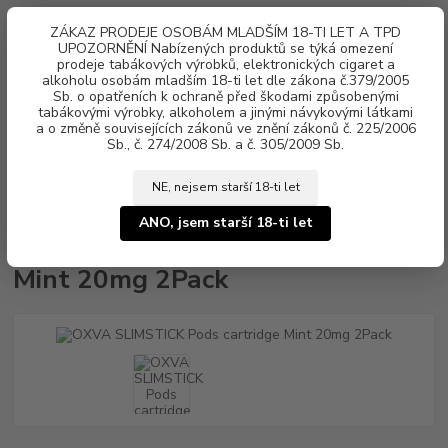
0
ks
ZÁKAZ PRODEJE OSOBÁM MLADŠÍM 18-TI LET A TPD
za
0 Kč
UPOZORNĚNÍ Nabízených produktů se týká omezení
prodeje tabákových výrobků, elektronických cigaret a
Menu
alkoholu osobám mladším 18-ti let dle zákona č.379/2005
Sb. o opatřeních k ochraně před škodami způsobenými
tabákovými výrobky, alkoholem a jinými návykovými látkami
a o změně souvisejících zákonů ve znění zákonů č. 225/2006
Sb., č. 274/2008 Sb. a č. 305/2009 Sb.
NE, nejsem starší 18-ti let
Úvod
Žhavící hlavy, POD cartridge
OXVA
OXVA SLIMSTICK Pods
cartridge Mint 20mg 2Pack
ANO, jsem starší 18-ti let
OXVA SLIMSTICK Pods cartridge
Mint 20mg 2Pack