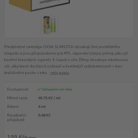
Předplněné cartridge OXVA SLIMSTICK obsahují 2ml prvotřídního
eliquidu a jsou přizpůsobeny pro MTL vapování (stejný princip jako při
kouření klasických cigaret). E-liquid o síle 20mg obsahuje nikotinovou
sůl, díky které dochází k rychlejší a kvalitnější vstřebatelnosti = bez
dráždivého pocitu v krku...
celý popis
Dostupnost
✅ Skladem on-line
Měrná cena
49,75 Kč / ml
Balení
4 ml
Recyklační
0,48 Kč
příspěvek
199 Kč
/
balení