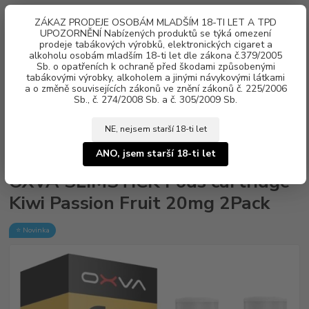
0
ks
ZÁKAZ PRODEJE OSOBÁM MLADŠÍM 18-TI LET A TPD
za
0 Kč
UPOZORNĚNÍ Nabízených produktů se týká omezení
prodeje tabákových výrobků, elektronických cigaret a
alkoholu osobám mladším 18-ti let dle zákona č.379/2005
Menu
Sb. o opatřeních k ochraně před škodami způsobenými
tabákovými výrobky, alkoholem a jinými návykovými látkami
a o změně souvisejících zákonů ve znění zákonů č. 225/2006
Sb., č. 274/2008 Sb. a č. 305/2009 Sb.
NE, nejsem starší 18-ti let
Úvod
Žhavící hlavy, POD cartridge
OXVA
OXVA SLIMSTICK Pods
cartridge Kiwi Passion Fruit 20mg 2Pack
ANO, jsem starší 18-ti let
OXVA SLIMSTICK Pods cartridge
Kiwi Passion Fruit 20mg 2Pack
⭐ Novinka