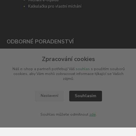
Míchání e-liquidu
Kalkulačka pro vlastní míchání
ODBORNÉ PORADENSTVÍ
Potřebujete poradit s výběrem? Neváhejte se zeptat
Zpracování cookies
+420 606 266 566
Náš e-shop a partneři potřebují Váš
souhlas
s použitím souborů
cookies, aby Vám mohli zobrazovat informace týkající se Vašich
info@e-cigaretka.cz
zájmů.
Souhlasím
Nastavení
Souhlas můžete odmítnout
zde
.
Upravit sběr cookies.