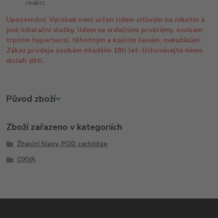
reakci.
Upozornění: Výrobek není určen lidem citlivým na nikotin a
jiné inhalační složky, lidem se srdečními problémy, osobám
trpícím hypertenzí, těhotným a kojícím ženám, nekuřákům.
Zákaz prodeje osobám mladším 18ti let. Uchovávejte mimo
dosah dětí.
Původ zboží
Zboží zařazeno v kategoriích
Žhavící hlavy, POD cartridge
OXVA