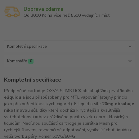
Doprava zdarma
Od 3000 Kč na více než 5500 výdejních míst
Kompletní specifikace
Komentáře
0
Kompletní specifikace
Předplněné cartridge OXVA SLIMSTICK obsahují
2ml
prvotřídního
eliquidu
a jsou přizpůsobeny pro MTL vapování (stejný princip
jako při kouření klasických cigaret). E-liquid o síle
20mg obsahuje
nikotinovou sůl
, díky které dochází k rychlejší a kvalitnější
vstřebatelnosti = bez dráždivého pocitu v krku oproti klasickým
liquidům. Nedílnou součástí cartridge je spirálka Mesh pro
rychlejší žhavení, rovnoměrné odpařování, vynikající chuť liquidu a
větší tvorbu páry. Poměr 50VG/50PG