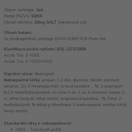
Objem cartridge:
2ml
Poměr PG/VG:
50/50
Obsah nikotinu:
20mg SALT
(nikotinová sůl)
Obsah balení:
2x přednaplněná cartridge OXVA SLIMSTICK Pods 2ml
Klasifikace podle nařízení (ES) 1272/2008
:
Acute Tox. 3, H301
Acute Tox. 4, H312+H332
Signální slovo
: Nebezpečí
Nebezpečné látky
: propan-1,2-diol, glycerol, nikotin benzoát,
ethanol, (Z)-3-hexenylacetát, octová kyselina … %, 2-isopropyl-
N,2,3-trimethylbutyramid, cis-hex-3-en-1-ol, d-limonen, hexan-1-
ol, ethyl-butyrát, ethyl maltol, propionová kyselina …%, Ethyl 2-
methylbutyrát, N-ethyl-p-Menthane-3-karboxyamid, triethyl citrát,
hexyl-acetát
Standardní věty o nebezpečnosti
:
H301 - Toxický při požití.