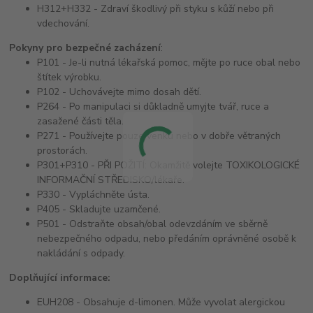
H312+H332 - Zdraví škodlivý při styku s kůží nebo při
vdechování.
Pokyny pro bezpečné zacházení
:
P101 - Je-li nutná lékařská pomoc, mějte po ruce obal nebo
štítek výrobku.
P102 - Uchovávejte mimo dosah dětí.
P264 - Po manipulaci si důkladně umyjte tvář, ruce a
zasažené části těla.
P271 - Používejte pouze venku nebo v dobře větraných
prostorách.
P301+P310 - PŘI POŽITÍ: Okamžitě volejte TOXIKOLOGICKÉ
INFORMAČNÍ STŘEDISKO/lékaře.
P330 - Vypláchněte ústa.
P405 - Skladujte uzamčené.
P501 - Odstraňte obsah/obal odevzdáním ve sběrně
nebezpečného odpadu, nebo předáním oprávněné osobě k
nakládání s odpady.
Doplňující informace:
EUH208 - Obsahuje d-limonen. Může vyvolat alergickou