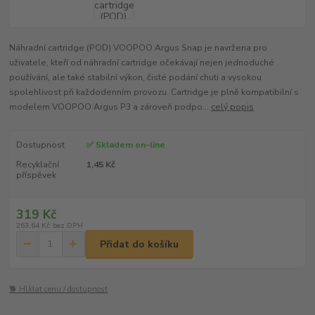
Náhradní cartridge (POD) VOOPOO Argus Snap je navržena pro
uživatele, kteří od náhradní cartridge očekávají nejen jednoduché
používání, ale také stabilní výkon, čisté podání chuti a vysokou
spolehlivost při každodenním provozu. Cartridge je plně kompatibilní s
modelem VOOPOO Argus P3 a zároveň podpo...
celý popis
Dostupnost
✅ Skladem on-line
Recyklační
1,45 Kč
příspěvek
319 Kč
263,64 Kč
bez DPH
Přidat do košíku
🐕 Hlídat cenu / dostupnost