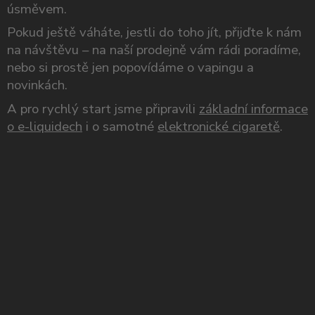
úsměvem.
Pokud ještě váháte, jestli do toho jít, přijďte k nám
na návštěvu – na naší prodejně vám rádi poradíme,
nebo si prostě jen popovídáme o vapingu a
novinkách.
A pro rychlý start jsme připravili
základní informace
o e-liquidech
i o samotné
elektronické cigaretě
.