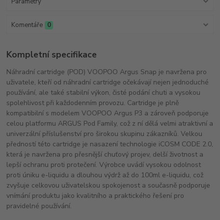
Parametry
Komentáře
0
Kompletní specifikace
Náhradní cartridge (POD) VOOPOO Argus Snap je navržena pro
uživatele, kteří od náhradní cartridge očekávají nejen jednoduché
používání, ale také stabilní výkon, čisté podání chuti a vysokou
spolehlivost při každodenním provozu. Cartridge je plně
kompatibilní s modelem VOOPOO Argus P3 a zároveň podporuje
celou platformu ARGUS Pod Family, což z ní dělá velmi atraktivní a
univerzální příslušenství pro širokou skupinu zákazníků. Velkou
předností této cartridge je nasazení technologie iCOSM CODE 2.0,
která je navržena pro přesnější chuťový projev, delší životnost a
lepší ochranu proti protečení. Výrobce uvádí vysokou odolnost
proti úniku e-liquidu a dlouhou výdrž až do 100ml e-liquidu, což
zvyšuje celkovou uživatelskou spokojenost a současně podporuje
vnímání produktu jako kvalitního a praktického řešení pro
pravidelné používání.