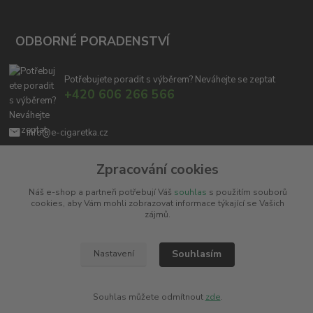
ODBORNÉ PORADENSTVÍ
Potřebujete poradit s výběrem? Neváhejte se zeptat
+420 606 266 566
info@e-cigaretka.cz
Zpracování cookies
Náš e-shop a partneři potřebují Váš
souhlas
s použitím souborů
cookies, aby Vám mohli zobrazovat informace týkající se Vašich
zájmů.
Upravit sběr cookies.
Souhlasím
Nastavení
Copyright © 2010 - 2025
Miroslav Černý - MCx.cz
. Všechna práva vyhrazena.
Vytvořeno na
Eshop-rychle.cz
Souhlas můžete odmítnout
zde
.