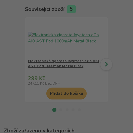
Související zboží
5
Elektronická cigareta Joyetech eGo AIO
Elektronick
AST Pod 1000mAh Metal Black
Update Vers
299 Kč
349 Kč
247,11 Kč
bez DPH
288,43 Kč
be
Přidat do košíku
Zboží zařazeno v kategoriích