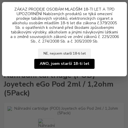
0
ks
ZÁKAZ PRODEJE OSOBÁM MLADŠÍM 18-TI LET A TPD
za
0 Kč
UPOZORNĚNÍ Nabízených produktů se týká omezení
prodeje tabákových výrobků, elektronických cigaret a
alkoholu osobám mladším 18-ti let dle zákona č.379/2005
Menu
Sb. o opatřeních k ochraně před škodami způsobenými
tabákovými výrobky, alkoholem a jinými návykovými látkami
a o změně souvisejících zákonů ve znění zákonů č. 225/2006
Sb., č. 274/2008 Sb. a č. 305/2009 Sb.
NE, nejsem starší 18-ti let
Úvod
Žhavící hlavy, POD cartridge
Joyetech
Náhradní cartridge (POD)
Joyetech eGo Pod 2ml / 1,2ohm (5Pack)
ANO, jsem starší 18-ti let
Náhradní cartridge (POD)
Joyetech eGo Pod 2ml / 1,2ohm
(5Pack)