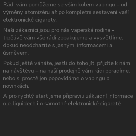
Rádi vám pomůžeme se vším kolem vapingu – od
výměny atomizéru až po kompletní sestavení vaší
elektronické cigarety
.
Naši zákazníci jsou pro nás vaperská rodina -
trpělivě vám vše rádi zopakujeme a vysvětlíme,
dokud neodcházíte s jasnými informacemi a
úsměvem.
Pokud ještě váháte, jestli do toho jít, přijďte k nám
na návštěvu – na naší prodejně vám rádi poradíme,
nebo si prostě jen popovídáme o vapingu a
novinkách.
A pro rychlý start jsme připravili
základní informace
o e-liquidech
i o samotné
elektronické cigaretě
.