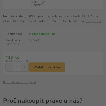
Náhradní cartridge (POD) pro e-cigarety Joyetech eGo AIO AST Pod a
eGo POD o objemu 2ml a odporu 1,2ohm. Obsah balení 5ks
celý popis
Dostupnost
✅ Skladem on-line
Recyklační
2,42 Kč
příspěvek
419 Kč
346,28 Kč
bez DPH
Přidat do košíku
🐕 Hlídat cenu / dostupnost