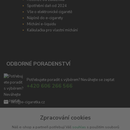
Spotřební daň od 2024
Vše o elektronické cigaretě
Náplně do e-cigarety
Míchání e-liquidu
Kalkulačka pro vlastní míchání
ODBORNÉ PORADENSTVÍ
Potřebujete poradit s výběrem? Neváhejte se zeptat
+420 606 266 566
info@e-cigaretka.cz
Zpracování cookies
Náš e-shop a partneři potřebují Váš
souhlas
s použitím souborů