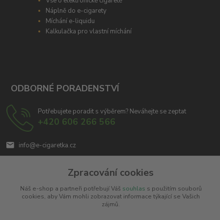
Vše o elektronické cigaretě
Náplně do e-cigarety
Míchání e-liquidu
Kalkulačka pro vlastní míchání
ODBORNÉ PORADENSTVÍ
Potřebujete poradit s výběrem? Neváhejte se zeptat
+420 606 266 566
info@e-cigaretka.cz
Zpracování cookies
Náš e-shop a partneři potřebují Váš
souhlas
s použitím souborů
cookies, aby Vám mohli zobrazovat informace týkající se Vašich
zájmů.
Upravit sběr cookies.