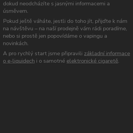
dokud neodcházíte s jasnými informacemi a
úsměvem.
Pokud ještě váháte, jestli do toho jít, přijďte k nám
na návštěvu – na naší prodejně vám rádi poradíme,
nebo si prostě jen popovídáme o vapingu a
novinkách.
A pro rychlý start jsme připravili
základní informace
o e-liquidech
i o samotné
elektronické cigaretě
.