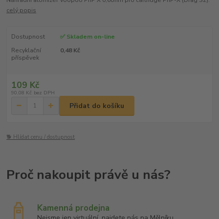
celý popis
Dostupnost
✅ Skladem on-line
Recyklační
0,48 Kč
příspěvek
109 Kč
90,08 Kč
bez DPH
Přidat do košíku
🐕 Hlídat cenu / dostupnost
Kamenná prodejna
Nejsme jen virtuální, najdete nás na Mělníku