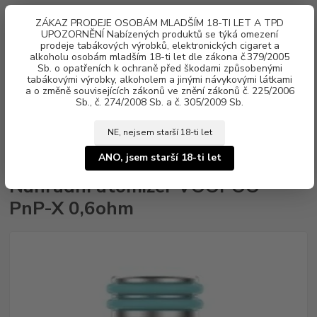
0
ks
ZÁKAZ PRODEJE OSOBÁM MLADŠÍM 18-TI LET A TPD
za
0 Kč
UPOZORNĚNÍ Nabízených produktů se týká omezení
prodeje tabákových výrobků, elektronických cigaret a
alkoholu osobám mladším 18-ti let dle zákona č.379/2005
Menu
Sb. o opatřeních k ochraně před škodami způsobenými
tabákovými výrobky, alkoholem a jinými návykovými látkami
a o změně souvisejících zákonů ve znění zákonů č. 225/2006
Sb., č. 274/2008 Sb. a č. 305/2009 Sb.
NE, nejsem starší 18-ti let
Úvod
Žhavící hlavy, POD cartridge
VOOPOO
Náhradní atomizér
VOOPOO PnP-X 0,6ohm
ANO, jsem starší 18-ti let
Náhradní atomizér VOOPOO
PnP-X 0,6ohm