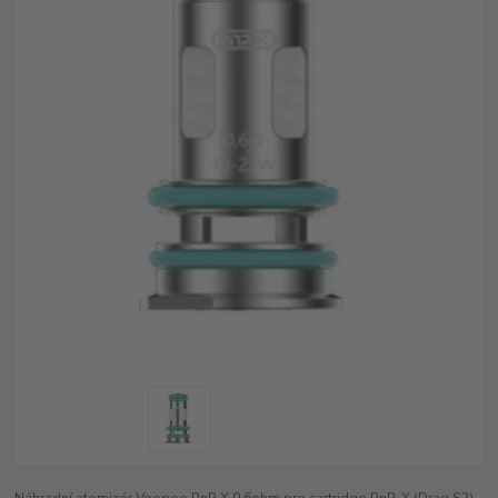
Náhradní atomizér Voopoo PnP X 0,6ohm pro cartridge PnP-X (Drag S2).