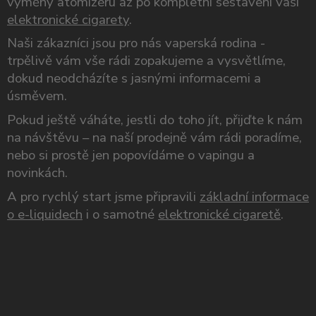
výměny atomizéru až po kompletní sestavení vaší
elektronické cigarety
.
Naši zákazníci jsou pro nás vaperská rodina -
trpělivě vám vše rádi zopakujeme a vysvětlíme,
dokud neodcházíte s jasnými informacemi a
úsměvem.
Pokud ještě váháte, jestli do toho jít, přijďte k nám
na návštěvu – na naší prodejně vám rádi poradíme,
nebo si prostě jen popovídáme o vapingu a
novinkách.
A pro rychlý start jsme připravili
základní informace
o e-liquidech
i o samotné
elektronické cigaretě
.