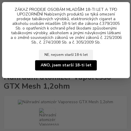
0
ks
ZÁKAZ PRODEJE OSOBÁM MLADŠÍM 18-TI LET A TPD
za
0 Kč
UPOZORNĚNÍ Nabízených produktů se týká omezení
prodeje tabákových výrobků, elektronických cigaret a
alkoholu osobám mladším 18-ti let dle zákona č.379/2005
Menu
Sb. o opatřeních k ochraně před škodami způsobenými
tabákovými výrobky, alkoholem a jinými návykovými látkami
a o změně souvisejících zákonů ve znění zákonů č. 225/2006
Sb., č. 274/2008 Sb. a č. 305/2009 Sb.
NE, nejsem starší 18-ti let
Úvod
Žhavící hlavy, POD cartridge
Vaporesso
Náhradní atomizér
Vaporesso GTX Mesh 1,2ohm
ANO, jsem starší 18-ti let
Náhradní atomizér Vaporesso
GTX Mesh 1,2ohm