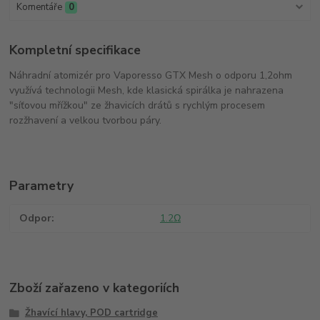
Komentáře
0
Kompletní specifikace
Náhradní atomizér pro Vaporesso GTX Mesh o odporu 1,2ohm
využívá technologii Mesh, kde klasická spirálka je nahrazena
"síťovou mřížkou" ze žhavicích drátů s rychlým procesem
rozžhavení a velkou tvorbou páry.
Parametry
Odpor
1.2Ω
Zboží zařazeno v kategoriích
Žhavící hlavy, POD cartridge