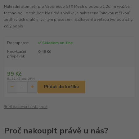
Náhradní atomizér pro Vaporesso GTX Mesh o odporu 1,2ohm využívá
technologii Mesh, kde klasická spirálka je nahrazena "síťovou mřížkou"
ze žhavicích drátů s rychlým procesem rozžhavení a velkou tvorbou páry.
celý popis
Dostupnost
✅ Skladem on-line
Recyklační
0,48 Kč
příspěvek
99 Kč
81,82 Kč
bez DPH
Přidat do košíku
🐕 Hlídat cenu / dostupnost