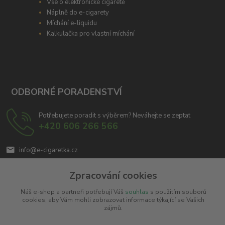
Vše o elektronické cigaretě
Náplně do e-cigarety
Míchání e-liquidu
Kalkulačka pro vlastní míchání
ODBORNÉ PORADENSTVÍ
Potřebujete poradit s výběrem? Neváhejte se zeptat
+420 606 266 566
info@e-cigaretka.cz
Zpracování cookies
Náš e-shop a partneři potřebují Váš
souhlas
s použitím souborů
cookies, aby Vám mohli zobrazovat informace týkající se Vašich
zájmů.
Upravit sběr cookies.